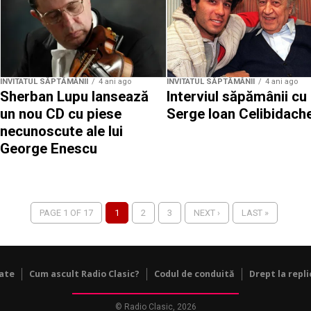
INVITATUL SĂPTĂMÂNII
4 ani ago
INVITATUL SĂPTĂMÂNII
4 ani ago
Sherban Lupu lansează
Interviul săpămânii cu
un nou CD cu piese
Serge Ioan Celibidach
necunoscute ale lui
George Enescu
PAGE 1 OF 17
1
2
3
NEXT ›
LAST »
tate
Cum ascult Radio Clasic?
Codul de conduită
Drept la repli
© Radio Clasic, 2026