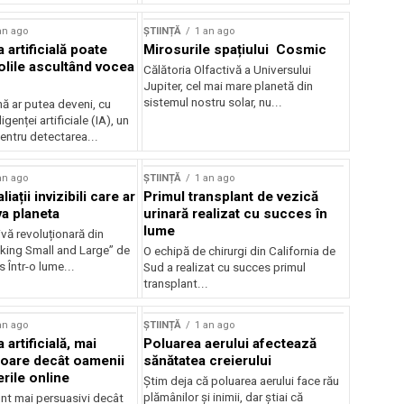
an ago
ȘTIINȚĂ
1 an ago
a artificială poate
Mirosurile spațiului Cosmic
olile ascultând vocea
Călătoria Olfactivă a Universului
Jupiter, cel mai mare planetă din
sistemul nostru solar, nu...
 ar putea deveni, cu
ligenței artificiale (IA), un
entru detectarea...
an ago
ȘTIINȚĂ
1 an ago
liații invizibili care ar
Primul transplant de vezică
va planeta
urinară realizat cu succes în
lume
vă revoluționară din
nking Small and Large” de
O echipă de chirurgi din California de
 Într-o lume...
Sud a realizat cu succes primul
transplant...
an ago
ȘTIINȚĂ
1 an ago
 artificială, mai
Poluarea aerului afectează
oare decât oamenii
sănătatea creierului
rile online
Știm deja că poluarea aerului face rău
plămânilor și inimii, dar știai că
unt mai persuasivi decât