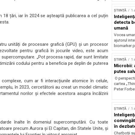
ȘTIINȚĂ
1 
in 18 țări, iar în 2024 se așteaptă publicarea a cel puțin
Inteligenț
esta.
detecta b
umană
Vocea umană
ajutorul inte
atru unități de procesare grafică (GPU) și un procesor
biomarker p
ezvoltate pentru grafică în jocurile video, este acum
ru supercomputare. „Pot procesa rapid, dar sunt limitate
ȘTIINȚĂ
1 
timizării codului pentru a beneficia pe deplin de puterea
Microbii: a
putea sal
O perspecti
 complexe, cum ar fi interacțiunile atomice în celule,
cartea „Thi
emplu, în 2023, cercetătorii au creat un model climatic
Peter Forbes
tamentul norilor și efectele acestora asupra încălzirii
ȘTIINȚĂ
1 
Inteligența
convingăt
ndarde înalte în domeniul supercomputării. Cu toate
în dezbate
toare precum Aurora și El Capitan, din Statele Unite, și
Chatboții s
manțele lui Frontier în viitorul apropiat.