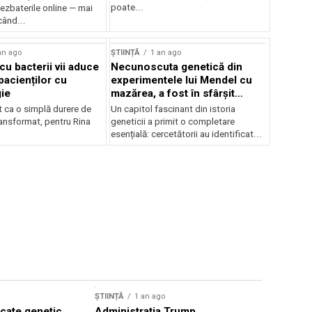
poate...
ezbaterile online — mai
când...
an ago
ȘTIINȚĂ
1 an ago
cu bacterii vii aduce
Necunoscuta genetică din
pacienților cu
experimentele lui Mendel cu
gie
mazărea, a fost în sfârșit
rezolvară
t ca o simplă durere de
Un capitol fascinant din istoria
ransformat, pentru Rina
geneticii a primit o completare
esențială: cercetătorii au identificat...
ȘTIINȚĂ
1 
ȘTIINȚĂ
1 an ago
Lecțiile 
icate genetic
Administrația Trump