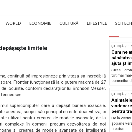
WORLD
ECONOMIE
CULTURĂ
LIFESTYLE
SCITECH
ȘTIINȚĂ
1 
depășește limitele
Cum ne af
sănătatea
ajuta știin
Stresul cron
tot mai mar
me, continuă să impresioneze prin viteza sa incredibilă
oamenilor di
soare, Frontier funcționează la o putere maximă de 27
 de locuințe, conform declarațiilor lui Bronson Messer,
in Tennessee.
ȘTIINȚĂ
1 
Animalele
rimul supercomputer care a depășit bariera exascale,
vindecare
pentru tr
te acestea, scopul său principal nu este doar viteza, ci
 este utilizat pentru crearea de modele avansate, de la
De la viermi
șopârle verz
lări complexe în domenii precum dezvoltarea de noi
creaturi...
ioane și crearea de modele avansate de inteligență