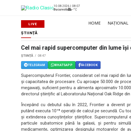
10.08.2026 | 08:07
Bucuresti
--°C
HOME
NAȚIONAL
ȘTIINȚĂ
Cel mai rapid supercomputer din lume își 
ȘTIINȚĂ
08:47
TELEGRAM
WHATSAPP
FACEBOOK
Supercomputerul Frontier, considerat cel mai rapid din lu
și capacitatea de procesare. Cu aproape 50.000 de proce
megawați, suficient pentru a alimenta aproximativ 10.000
directorul științific al Laboratorului Național Oak Ridge d
Începând cu debutul său în 2022, Frontier a devenit p
putând executa 10¹⁸ operații de calcul pe secundă. Cu toa
și extinderea cunoștințelor științifice. Supercomputerul
particule subatomice până la galaxii, și pentru simu
medicamente, optimizarea designului motoarelor de av