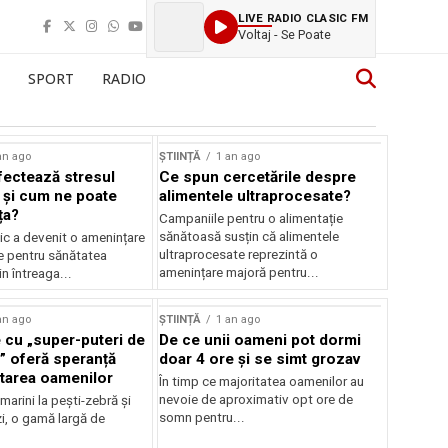
LIVE RADIO CLASIC FM
Voltaj - Se Poate
SPORT
RADIO
an ago
ȘTIINȚĂ
1 an ago
ectează stresul
Ce spun cercetările despre
 și cum ne poate
alimentele ultraprocesate?
ța?
Campaniile pentru o alimentație
sănătoasă susțin că alimentele
ic a devenit o amenințare
ultraprocesate reprezintă o
e pentru sănătatea
amenințare majoră pentru...
n întreaga...
an ago
ȘTIINȚĂ
1 an ago
 cu „super-puteri de
De ce unii oameni pot dormi
” oferă speranță
doar 4 ore și se simt grozav
atarea oamenilor
În timp ce majoritatea oamenilor au
nevoie de aproximativ opt ore de
 marini la pești-zebră și
somn pentru...
i, o gamă largă de