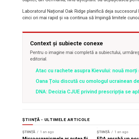
Laboratorul Național Oak Ridge planifică deja succesorul lu
cinci ori mai rapid și va continua să împingă limitele cunoașt
Context și subiecte conexe
Pentru o imagine mai completă a subiectului, urmărește
editorial.
Atac cu rachete asupra Kievului: nouă morți
Oana Țoiu discută cu omologul ucrainean de
DNA: Decizia CJUE privind prescripția se apli
ȘTIINȚĂ - ULTIMELE ARTICOLE
ȘTIINȚĂ
1 an ago
ȘTIINȚĂ
1 an ago
Microorganismele ar putea fii
FDA aprobă un nou 