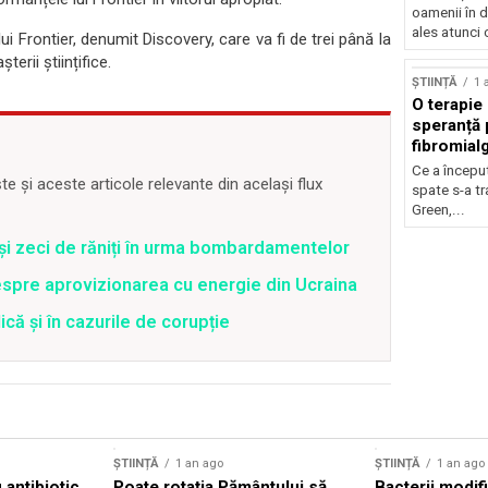
oamenii în d
ales atunci 
i Frontier, denumit Discovery, care va fi de trei până la
erii științifice.
ȘTIINȚĂ
1 
O terapie 
speranță 
fibromial
Ce a începu
 și aceste articole relevante din același flux
spate s-a t
Green,...
 și zeci de răniți în urma bombardamentelor
spre aprovizionarea cu energie din Ucraina
că și în cazurile de corupție
ȘTIINȚĂ
1 an ago
ȘTIINȚĂ
1 an ago
antibiotic
Poate rotația Pământului să
Bacterii modif