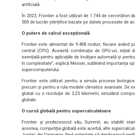
artificială.
În 2023, Frontier a fost utilizat de 1.744 de cercetători d
500 de lucrări științifice bazate pe datele procesate de ac
O putere de calcul excepțională
Frontier este alimentat de 9.408 noduri, fiecare având p
central (CPU). Această combinație de GPU-uri, inițial d
esențială pentru aplicațiile de învățare automată și pent
în complexitate”, explică Messer, subliniind importanța op
supercomputerului.
Frontier este utilizat pentru a simula procese biologice
precum și pentru a rula modele climatice avansate. De ex
global cu o rezoluție de 3,25 kilometri, simulând compor
globale.
O cursă globală pentru supercalculatoare
Frontier și predecesorul său, Summit, au stabilit sta
acestea, competiția globală este acerbă, alte supercalcula
Jupiter, din Germania, fiind așteptate să depășească perfor