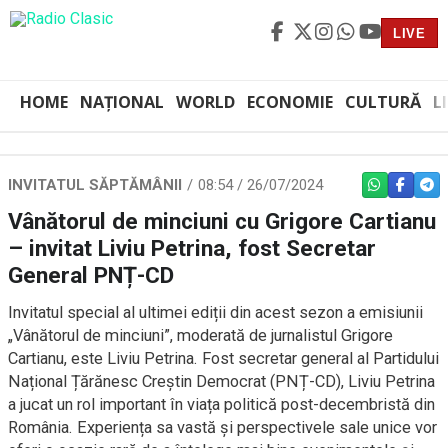
LIVE
HOME
NAȚIONAL
WORLD
ECONOMIE
CULTURĂ
L
INVITATUL SĂPTĂMÂNII
08:54 / 26/07/2024
WHATSAPP
FACEBO
TEL
Vânătorul de minciuni cu Grigore Cartianu
– invitat Liviu Petrina, fost Secretar
General PNȚ-CD
Invitatul special al ultimei ediții din acest sezon a emisiunii
„Vânătorul de minciuni”, moderată de jurnalistul Grigore
Cartianu, este Liviu Petrina. Fost secretar general al Partidului
Național Țărănesc Creștin Democrat (PNȚ-CD), Liviu Petrina
a jucat un rol important în viața politică post-decembristă din
România. Experiența sa vastă și perspectivele sale unice vor