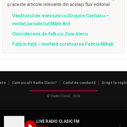
și aceste articole relevante din același flux editorial.
Vânătorul de minciuni cu Grigore Cartianu –
invitat jurnalistul Mălin Bot
Cinci decenii de folk cu Zoia Alecu
Față în față – invitată scriitoarea Felicia Mihali
tate
Cum ascult Radio Clasic?
Codul de conduită
Drept la repli
© Radio Clasic, 2026
LIVE RADIO CLASIC FM
↓