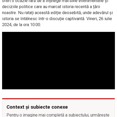
oferi o ocazie rară de a înțelege mai bine evenimentele și
deciziile politice care au marcat istoria recentă a țării
noastre. Nu ratați această ediție deosebită, unde adevărul și
istoria se întâlnesc într-o discuție captivantă. Vineri, 26 iulie
2024, de la ora 10:00.
Context și subiecte conexe
Pentru o imagine mai completă a subiectului, urmărește