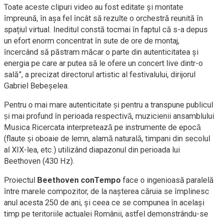
Toate aceste clipuri video au fost editate și montate
împreună, în așa fel încât să rezulte o orchestră reunită în
spațiul virtual. Ineditul constă tocmai în faptul că s-a depus
un efort enorm concentrat în sute de ore de montaj,
încercând să păstram măcar o parte din autenticitatea și
energia pe care ar putea să le ofere un concert live dintr-o
sală”, a precizat directorul artistic al festivalului, dirijorul
Gabriel Bebeșelea.
Pentru o mai mare autenticitate și pentru a transpune publicul
și mai profund în perioada respectivă, muzicienii ansamblului
Musica Ricercata interpretează pe instrumente de epocă
(flaute și oboaie de lemn, alamă naturală, timpani din secolul
al XIX-lea, etc.) utilizând diapazonul din perioada lui
Beethoven (430 Hz).
Proiectul
Beethoven conTempo
face o ingenioasă paralelă
între marele compozitor, de la nașterea căruia se împlinesc
anul acesta 250 de ani, și ceea ce se compunea în același
timp pe teritoriile actualei Românii, astfel demonstrându-se