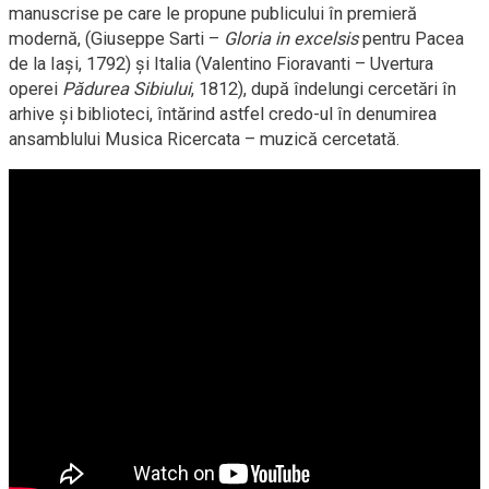
manuscrise pe care le propune publicului în premieră
modernă, (Giuseppe Sarti –
Gloria in excelsis
pentru Pacea
de la Iași, 1792) și Italia (Valentino Fioravanti – Uvertura
operei
Pădurea Sibiului
, 1812),
după îndelungi cercetări în
arhive și biblioteci, întărind astfel credo-ul în denumirea
ansamblului Musica Ricercata – muzică cercetată.