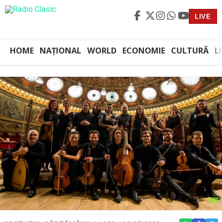
LIVE
HOME
NAȚIONAL
WORLD
ECONOMIE
CULTURĂ
L