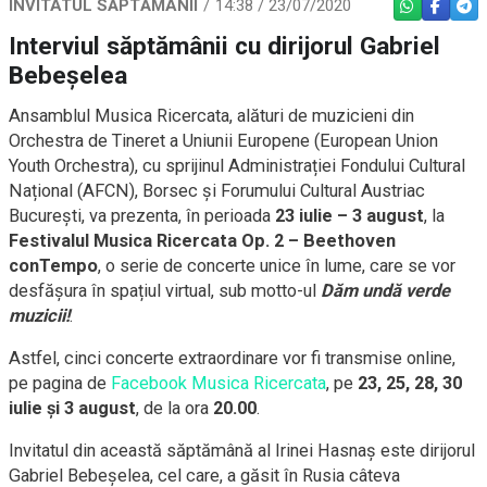
INVITATUL SĂPTĂMÂNII
14:38 / 23/07/2020
WHATSAPP
FACEBO
TEL
Interviul săptămânii cu dirijorul Gabriel
Bebeșelea
Ansamblul
Musica
Ricercata
, alături de muzicieni din
Orchestra de Tineret a Uniunii Europene (
European Union
Youth Orchestra
), cu sprijinul Administrației Fondului Cultural
Național (
AFCN
),
Borsec
și
Forumului Cultural Austriac
București
, va prezenta, în perioada
23 iulie – 3 august
, la
Festivalul Musica Ricercata Op. 2 – Beethoven
conTempo
, o serie de concerte unice în lume, care se vor
desfășura în spațiul virtual, sub motto-ul
Dăm undă verde
muzicii!
.
Astfel, cinci concerte extraordinare vor fi transmise online,
pe pagina de
Facebook Musica Ricercata
, pe
23, 25, 28, 30
iulie și 3 august
, de la ora
20.00
.
Invitatul din această săptămână al Irinei Hasnaș este dirijorul
Gabriel Bebeșelea, cel care, a găsit în Rusia câteva