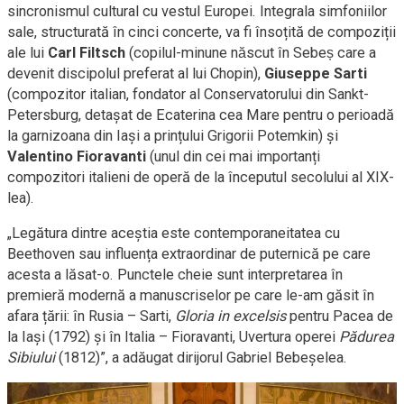
sincronismul cultural cu vestul Europei. Integrala simfoniilor
sale, structurată în cinci concerte, va fi însoțită de compoziții
ale lui
Carl Filtsch
(copilul-minune născut în Sebeș care a
devenit discipolul preferat al lui Chopin),
Giuseppe Sarti
(compozitor italian, fondator al Conservatorului din Sankt-
Petersburg, detașat de Ecaterina cea Mare pentru o perioadă
la garnizoana din Iași a prințului Grigorii Potemkin) și
Valentino Fioravanti
(unul din cei mai importanți
compozitori italieni de operă de la începutul secolului al XIX-
lea).
„Legătura dintre aceștia este contemporaneitatea cu
Beethoven sau influența extraordinar de puternică pe care
acesta a lăsat-o. Punctele cheie sunt interpretarea în
premieră modernă a manuscriselor pe care le-am găsit în
afara țării: în Rusia – Sarti,
Gloria in excelsis
pentru Pacea de
la Iași (1792) și în Italia – Fioravanti, Uvertura operei
Pădurea
Sibiului
(1812)”, a adăugat dirijorul Gabriel Bebeșelea.