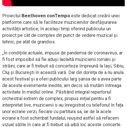
Proiectul
Beethoven conTempo
este dedicat creării unei
platforme care să le faciliteze muzicienilor desfășurarea
activității artistice, în același timp oferind publicului un
proiect pe cât de complex din punct de vedere muzical și
tehnic, pe atât de grandios.
„În condițiile actuale, impuse de pandemia de coronavirus, ar
fi fost imposibil să fie aduși laolaltă muzicienii români și
străini, care ar fi trebuit să concerteze împreună la Iași, Sibiu,
Cluj și București în această vară. Dar din dorința de a nu anula
acest festival și a oferi publicului larg șansa de a avea parte
de aceste evenimente inedite, am decis să mutăm întreaga
activitate în mediul online. Păstrând integral repertoriul
orchestral extrem de complex, propus inițial pentru a fi
interpretat live, muzicienii s-au înregistrat cu telefonul în fața
unor ecrane verzi, fiecare cu partitura sa, iar de la acele
ecrane a fost schimbat fundalul, reușind astfel să refacem
vizual sălile în care ar fi trebuit să aibă loc aceste concerte.