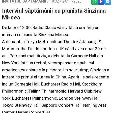
INVITATUL SĂPTĂMÂNII
10:32 / 24/11/2020
WHATSAPP
FACEBO
TEL
Interviul săptămânii cu pianista Sînziana
Mircea
De la ora 13:00, Radio Clasic vă invită să urmăriți un
interviu cu pianista Sînziana Mircea.
A debutat la Tokyo Metropolitan Theatre / Japan și St
Martin-in-the-Fields London / UK când avea doar 20 de
ani. Patru ani mai târziu, a debutat la Carnegie Hall din
New York într-un recital, recompensat de publicul
american cu aplauze în picioare. La scurt timp, Sînziana a
întreprins primul ei turneu în China. Aparițiile sale recente
includ Carnegie Hall, Bucharest Radio Hall, Stockholm
Philharmonic, Tallinn Philharmonic, Harvard Club New
York, Bucharest Philharmonic, London Steinway Hall,
Tokyo Steinway Hall, Sapporo Concert Hall, Nanjing Arts
Center, Harbin Concert Hall.