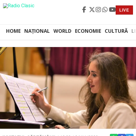
LIVE
HOME
NAȚIONAL
WORLD
ECONOMIE
CULTURĂ
L