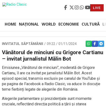
LIVE
HOME
NAȚIONAL
WORLD
ECONOMIE
CULTURĂ
L
INVITATUL SĂPTĂMÂNII
09:22 / 01/11/2024
WHATSAPP
FACEBO
TEL
Vânătorul de minciuni cu Grigore Cartianu
– invitat jurnalistul Mălin Bot
Emisiunea „Vânătorul de minciuni”, moderată de Grigore
Cartianu, îl are ca invitat pe jurnalistul Mălin Bot. Acest
episod special, transmis exclusiv pe canalul de YouTube și
pe pagina de Facebook a Radio Clasic, va aduce în discuție
teme fierbinți legate de alegerile din România.
Alegerile parlamentare și prezidențiale sunt momente
cruciale, reflectând direcția politică a țării și starea