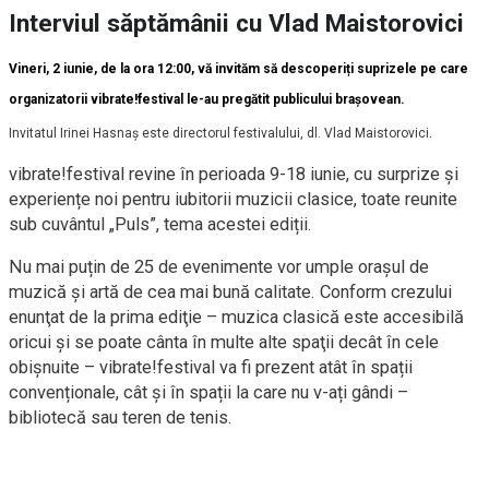
Interviul săptămânii cu Vlad Maistorovici
Vineri, 2 iunie, de la ora 12:00, vă invităm să descoperiți suprizele pe care
organizatorii vibrate!festival le-au pregătit publicului brașovean.
Invitatul Irinei Hasnaș este directorul festivalului, dl. Vlad Maistorovici.
vibrate!festival revine în perioada 9-18 iunie, cu surprize și
experiențe noi pentru iubitorii muzicii clasice, toate reunite
sub cuvântul „Puls”, tema acestei ediții.
Nu mai puțin de 25 de evenimente vor umple orașul de
muzică și artă de cea mai bună calitate. Conform crezului
enunţat de la prima ediţie – muzica clasică este accesibilă
oricui şi se poate cânta în multe alte spaţii decât în cele
obişnuite – vibrate!festival va fi prezent atât în spații
convenționale, cât și în spații la care nu v-ați gândi –
bibliotecă sau teren de tenis.