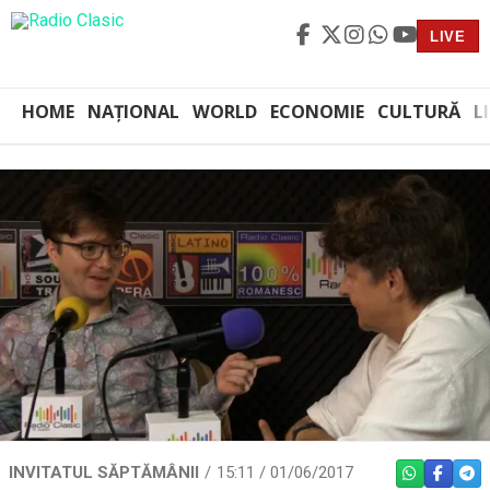
LIVE
HOME
NAȚIONAL
WORLD
ECONOMIE
CULTURĂ
L
INVITATUL SĂPTĂMÂNII
15:11 / 01/06/2017
WHATSAPP
FACEBO
TEL