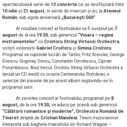
spectaculoasă serie de
13 concerte
ce se desfășoară între
10 iulie
și
21 august
, în serile de miercuri și joi, la
Ateneul
Român
, sub egida aniversară
„Bucureşti 560”
.
Al nouălea concert al festivalului va fi susţinut pe
7
august
de la ora
19.30
, sub genericul
“Vioara – regina
instrumentelor”
cu
Croitoru String Virtuosi Orche
stra
,
soliști violoniștii
Gabriel Croitoru
și
Simina Croitoru
.
Programul va cuprinde lucrări de Tartini, Fritz Kreisler, George
Enescu, Grigoraș Dinicu, Constantin Dimitrescu, Ciprian
Porumbescu. Anul trecut, Croitoru String Virtuosi Orchestra a
lansat un CD inedit cu ocazia Centenarului României, o
selecție din piesele de pe acest album regăsindu-se în
programul serii.
Al zecelea concert al festivalului, programat pe
8
august,
de la ora
19.30,
va aduce pe scenă sub genericul
“Călătorii romantice și moderne”, Orchestra Română de
Tineret
dirijată de
Cristian Mandeal.
Tinerii muzicienivor
interpreta sub bagheta maestrului lor Richard Wagner –