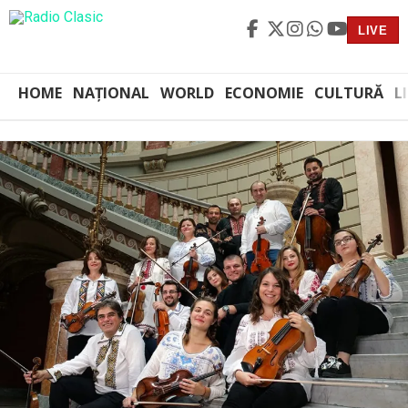
LIVE
HOME
NAȚIONAL
WORLD
ECONOMIE
CULTURĂ
L