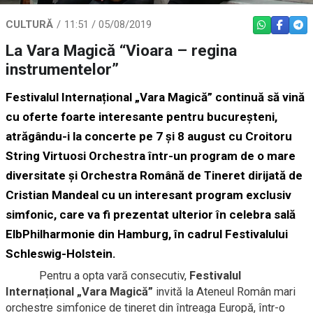
CULTURĂ
11:51 / 05/08/2019
WHATSAPP
FACEBO
TEL
La Vara Magică “Vioara – regina
instrumentelor”
Festivalul Internațional „Vara Magică”
continuă să vină
cu oferte foarte interesante pentru bucureșteni,
atrăgându-i la concerte pe
7
și
8 august
cu
Croitoru
String Virtuosi Orchestra
într-un program de o mare
diversitate și
Orchestra Română de Tineret
dirijată de
Cristian Mandeal
cu un interesant program exclusiv
simfonic, care va fi prezentat ulterior în celebra sală
ElbPhilharmonie din Hamburg, în cadrul Festivalului
Schleswig-Holstein.
Pentru a opta vară consecutiv,
Festivalul
Internațional „Vara Magică”
invită la Ateneul Român mari
orchestre simfonice de tineret din întreaga Europă, într-o