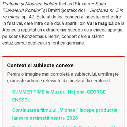
Preludiu și Moartea Isoldei
, Richard Strauss –
Suita
“Cavalerul Rozelor”
și Dmitri Șostakovici –
Simfonia nr. 5 in
re minor
, op. 47. Este al doilea concert al acestei orchestre
în festival, care între cele două apariții din
Vara magică
de la
Ateneu a repurtat un extraordinar succes cu a cincea apariție
pe scena Konzerthaus Berlin, concert care a stârnit
entuziasmul publicului și criticii germane.
Context și subiecte conexe
Pentru o imagine mai completă a subiectului, urmărește
și aceste articole relevante din același flux editorial.
SUMMER TIME la Muzeul Național GEORGE
ENESCU
Continuarea filmului „Michael” începe producția,
lansare estimată pentru 2028