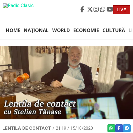
LIVE
HOME
NAȚIONAL
WORLD
ECONOMIE
CULTURĂ
L
LENTILA DE CONTACT
21:19 / 15/10/2020
WHATSAPP
FACEBO
TEL