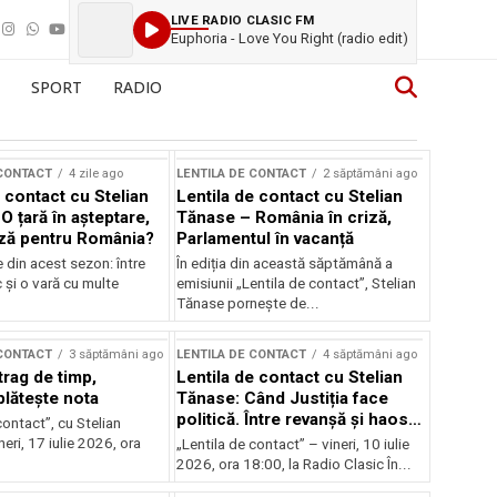
LIVE RADIO CLASIC FM
Euphoria - Love You Right (radio edit)
SPORT
RADIO
 CONTACT
4 zile ago
LENTILA DE CONTACT
2 săptămâni ago
 contact cu Stelian
Lentila de contact cu Stelian
O țară în așteptare,
Tănase – România în criză,
ză pentru România?
Parlamentul în vacanță
e din acest sezon: între
În ediția din această săptămână a
c și o vară cu multe
emisiunii „Lentila de contact”, Stelian
Tănase pornește de...
 CONTACT
3 săptămâni ago
LENTILA DE CONTACT
4 săptămâni ago
trag de timp,
Lentila de contact cu Stelian
lătește nota
Tănase: Când Justiția face
politică. Între revanșă și haos
contact”, cu Stelian
instituțional
eri, 17 iulie 2026, ora
„Lentila de contact” – vineri, 10 iulie
2026, ora 18:00, la Radio Clasic În...