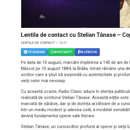
Lentila de contact cu Stelian Tănase – Copi
LENTILA DE CONTACT
20:01
TELEGRAM
WHATSAPP
FACEBOOK
Pe data de 10 august, marcăm împlinirea a 140 de ani de la 
Născut pe 10 august 1884, la Brăila, Istrati rămâne una dint
scriitor care a știut să surprindă cu autenticitate și prof
vieții celor mai nevoiași.
Cu această ocazie, Radio Clasic aduce în atenția publicului
realizată de scriitorul Stelian Tănase. Această ediție este d
marcată de sărăcie, dar și de dorința arzătoare de a cunoaș
într-un mediu modest și adesea ostil, a modelat sensibilit
devină fundamentul operei sale literare.
Stelian Tănase, un cunoscător profund al operei și vieții lu