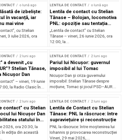
 CONTACT
o lună ago
LENTILA DE CONTACT
o lună ago
ăsată de izbeliște:
Lentila de contact cu Stelian
l în vacanță, iar
Tănase – Bolojan, locomotiva
nu mai vine
PNL: opoziție sau tentația
puterii?
contact”, cu Stelian
„Lentila de contact” cu Stelian
eri, 3 iulie 2026, ora
Tănase – vineri, 26 iunie 2026, ora
12:00, la...
 CONTACT
2 luni ago
LENTILA DE CONTACT
2 luni ago
” a devenit „cu
Pariul lui Nicușor: guvernul
AUR”? Stelian Tănase,
imposibil al lui Tomac
la Nicușor Dan
Nicușor Dan și criza guvernului
imposibil: Stelian Tănase despre
contact” – vineri, 19 iunie
moțiune, Tomac și jocul PSD–AUR...
:00, la Radio Clasic În...
 CONTACT
2 luni ago
LENTILA DE CONTACT
2 luni ago
e contact” cu Stelian
Lentila de Contact cu Stelian
ocul lui Nicușor Dan
Tănase: PNL la răscruce: între
ilitatea statului în
supraviețuire și reconstrucție
lor
nie 2026, ora 20:30, la
PNL la răscruce: între moștenirea lui
 În ediția din această
Iohannis și provocarea reconstrucției
..
Vineri, 29 mai 2026,...