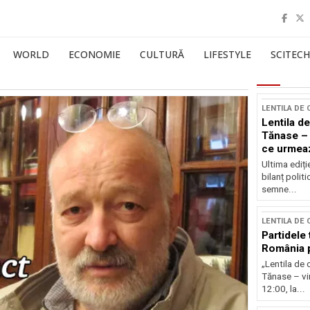
WORLD
ECONOMIE
CULTURĂ
LIFESTYLE
SCITECH
LENTILA DE
Lentila de
Tănase – 
ce urmea
Ultima ediți
bilanț politi
semne...
LENTILA DE
Partidele 
România p
„Lentila de 
Tănase – vin
12:00, la...