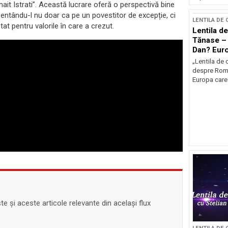
nait Istrati”. Această lucrare oferă o perspectivă bine
zentându-l nu doar ca pe un povestitor de excepție, ci
LENTILA DE
ptat pentru valorile în care a crezut.
Lentila de
Tănase – 
Dan? Eur
occidenta
„Lentila de 
despre Româ
Europa care 
 și aceste articole relevante din același flux