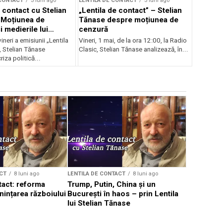
 CONTACT
3 luni ago
LENTILA DE CONTACT
3 luni ago
 contact cu Stelian
„Lentila de contact” – Stelian
 Moțiunea de
Tănase despre moțiunea de
 medierile lui
cenzură
vineri a emisiunii „Lentila
Vineri, 1 mai, de la ora 12:00, la Radio
, Stelian Tănase
Clasic, Stelian Tănase analizează, în...
riza politică...
CT
8 luni ago
LENTILA DE CONTACT
8 luni ago
LENTILA DE 
tact: reforma
Trump, Putin, China și un
Lentila de
nințarea războiului
București în haos – prin Lentila
Tănase – 
lui Stelian Tănase
lumea în c