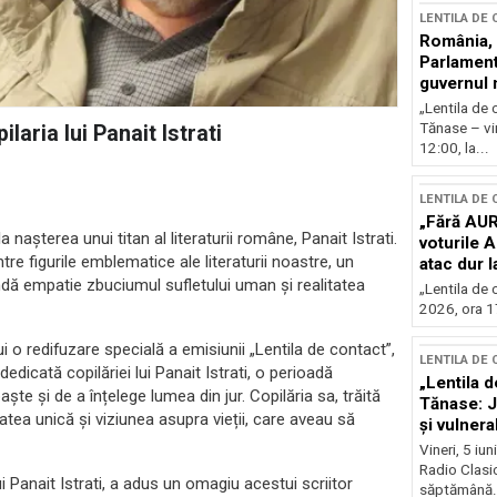
LENTILA DE
România, l
Parlamentu
guvernul 
„Lentila de 
Tănase – vin
laria lui Panait Istrati
12:00, la...
LENTILA DE
„Fără AUR
nașterea unui titan al literaturii române, Panait Istrati.
voturile 
re figurile emblematice ale literaturii noastre, un
atac dur 
undă empatie zbuciumul sufletului uman și realitatea
„Lentila de 
2026, ora 17
 o redifuzare specială a emisiunii „Lentila de contact”,
LENTILA DE
edicată copilăriei lui Panait Istrati, o perioadă
„Lentila d
te și de a înțelege lumea din jur. Copilăria sa, trăită
Tănase: J
atea unică și viziunea asupra vieții, care aveau să
și vulnerab
fața crize
Vineri, 5 iu
Radio Clasic
i Panait Istrati, a adus un omagiu acestui scriitor
săptămână.