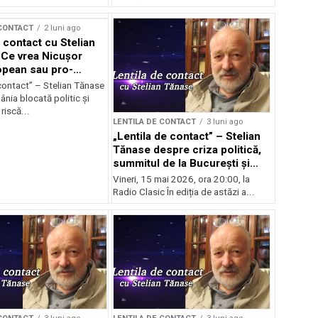
 CONTACT
2 luni ago
 contact cu Stelian
Ce vrea Nicușor
opean sau pro-
l?
contact” – Stelian Tănase
nia blocată politic și
riscă...
LENTILA DE CONTACT
3 luni ago
„Lentila de contact” – Stelian
Tănase despre criza politică,
summitul de la București și
ascensiunea lui Bolojan
Vineri, 15 mai 2026, ora 20:00, la
Radio Clasic În ediția de astăzi a...