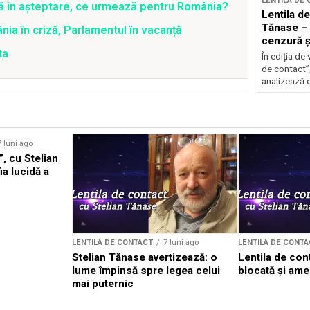
LENTILA DE
ră în așteptare, ce urmează pentru România?
Lentila de
Tănase –
ia în criză, Parlamentul în vacanță
cenzură și
ta
Nicușor
În ediția de 
de contact”
analizează c
7 luni ago
”, cu Stelian
a lucidă a
LENTILA DE CONTACT
7 luni ago
LENTILA DE CONTA
Stelian Tănase avertizează: o
Lentila de con
lume împinsă spre legea celui
blocată și ame
mai puternic