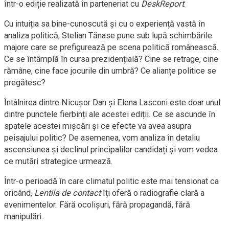
într-o ediție realizată în parteneriat cu
DeskReport
.
Cu intuiția sa bine-cunoscută și cu o experiență vastă în
analiza politică, Stelian Tănase pune sub lupă schimbările
majore care se prefigurează pe scena politică românească.
Ce se întâmplă în cursa prezidențială? Cine se retrage, cine
rămâne, cine face jocurile din umbră? Ce alianțe politice se
pregătesc?
Întâlnirea dintre Nicușor Dan și Elena Lasconi este doar unul
dintre punctele fierbinți ale acestei ediții. Ce se ascunde în
spatele acestei mișcări și ce efecte va avea asupra
peisajului politic? De asemenea, vom analiza în detaliu
ascensiunea și declinul principalilor candidați și vom vedea
ce mutări strategice urmează.
Într-o perioadă în care climatul politic este mai tensionat ca
oricând,
Lentila de contact
îți oferă o radiografie clară a
evenimentelor. Fără ocolișuri, fără propagandă, fără
manipulări.