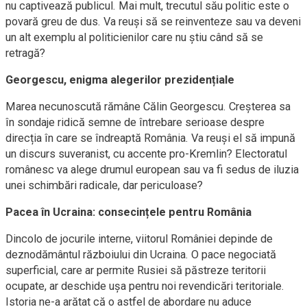
nu captivează publicul. Mai mult, trecutul său politic este o
povară greu de dus. Va reuși să se reinventeze sau va deveni
un alt exemplu al politicienilor care nu știu când să se
retragă?
Georgescu, enigma alegerilor prezidențiale
Marea necunoscută rămâne Călin Georgescu. Creșterea sa
în sondaje ridică semne de întrebare serioase despre
direcția în care se îndreaptă România. Va reuși el să impună
un discurs suveranist, cu accente pro-Kremlin? Electoratul
românesc va alege drumul european sau va fi sedus de iluzia
unei schimbări radicale, dar periculoase?
Pacea în Ucraina: consecințele pentru România
Dincolo de jocurile interne, viitorul României depinde de
deznodământul războiului din Ucraina. O pace negociată
superficial, care ar permite Rusiei să păstreze teritorii
ocupate, ar deschide ușa pentru noi revendicări teritoriale.
Istoria ne-a arătat că o astfel de abordare nu aduce