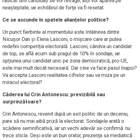
radical: unii candidați se vor retrage, alții vor apărea pe
neașteptate, iar echilibrul de forțe va fi resetat.
Ce se ascunde în spatele alianțelor politice?
Un punct fierbinte al momentului este întâlnirea dintre
Nicușor Dan și Elena Lasconi, o mișcare care ar putea
redefini competiția electorală. Lasconi, cândva un candidat
de top, se află acum sub pragul de 10% în sondaje, iar
opțiunea unui candidat unic pe zona democratică, pro-UE,
este mai mult decât necesară. Dar cine va face pasul înapoi?
Va accepta Lasconi realitatea cifrelor sau va miza pe un
miracol electoral?
Căderea lui Crin Antonescu: previzibilă sau
surprinzătoare?
Crin Antonescu, revenit după un exil politic de un deceniu,
pare să nu mai aibă priză la electorat. Sondajele arată o
scădere semnificativă, iar un vechi adevăr se confirmă: nu
trece sticla. Deși este un bun orator, prezența sa mediatică