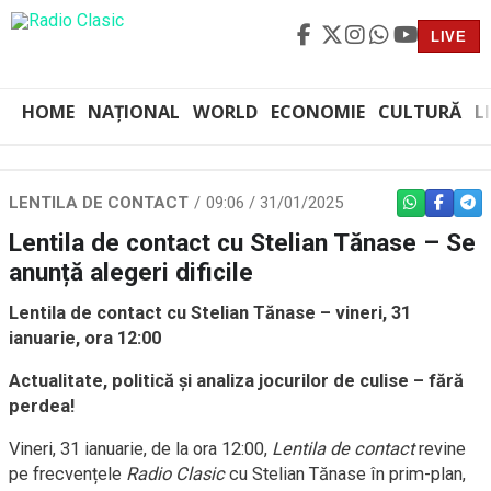
LIVE
HOME
NAȚIONAL
WORLD
ECONOMIE
CULTURĂ
L
LENTILA DE CONTACT
09:06 / 31/01/2025
WHATSAPP
FACEBO
TEL
Lentila de contact cu Stelian Tănase – Se
anunță alegeri dificile
Lentila de contact cu Stelian Tănase – vineri, 31
ianuarie, ora 12:00
Actualitate, politică și analiza jocurilor de culise – fără
perdea!
Vineri, 31 ianuarie, de la ora 12:00,
Lentila de contact
revine
pe frecvențele
Radio Clasic
cu Stelian Tănase în prim-plan,