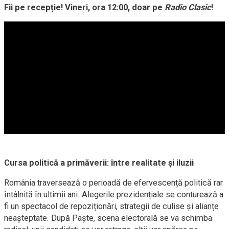
Fii pe recepție! Vineri, ora 12:00, doar pe
Radio Clasic
!
Cursa politică a primăverii: între realitate și iluzii
România traversează o perioadă de efervescență politică rar
întâlnită în ultimii ani. Alegerile prezidențiale se conturează a
fi un spectacol de repoziționări, strategii de culise și alianțe
neașteptate. După Paște, scena electorală se va schimba