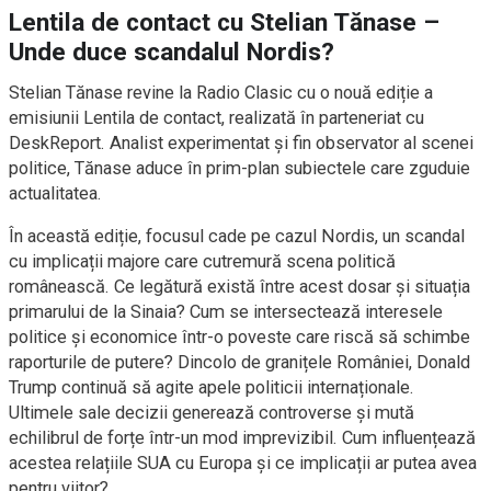
Lentila de contact cu Stelian Tănase –
Unde duce scandalul Nordis?
Stelian Tănase revine la Radio Clasic cu o nouă ediție a
emisiunii Lentila de contact, realizată în parteneriat cu
DeskReport. Analist experimentat și fin observator al scenei
politice, Tănase aduce în prim-plan subiectele care zguduie
actualitatea.
În această ediție, focusul cade pe cazul Nordis, un scandal
cu implicații majore care cutremură scena politică
românească. Ce legătură există între acest dosar și situația
primarului de la Sinaia? Cum se intersectează interesele
politice și economice într-o poveste care riscă să schimbe
raporturile de putere? Dincolo de granițele României, Donald
Trump continuă să agite apele politicii internaționale.
Ultimele sale decizii generează controverse și mută
echilibrul de forțe într-un mod imprevizibil. Cum influențează
acestea relațiile SUA cu Europa și ce implicații ar putea avea
pentru viitor?