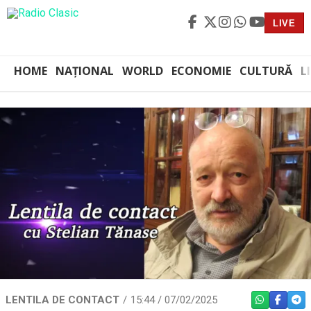
LIVE
HOME
NAȚIONAL
WORLD
ECONOMIE
CULTURĂ
L
LENTILA DE CONTACT
15:44 / 07/02/2025
WHATSAPP
FACEBO
TEL