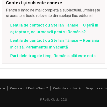
Context și subiecte conexe
Pentru o imagine mai completă a subiectului, urmărește
și aceste articole relevante din același flux editorial.
Lentila de contact cu Stelian Tănase – O țară în
așteptare, ce urmează pentru România?
Lentila de contact cu Stelian Tănase – România
în criză, Parlamentul în vacanță
Partidele trag de timp, România plătește nota
tate
Cum ascult Radio Clasic?
Codul de conduită
Drept la repli
© Radio Clasic, 2026