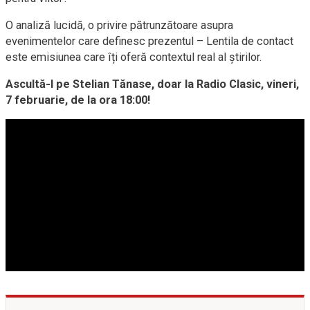
O analiză lucidă, o privire pătrunzătoare asupra
evenimentelor care definesc prezentul – Lentila de contact
este emisiunea care îți oferă contextul real al știrilor.
Ascultă-l pe Stelian Tănase, doar la Radio Clasic, vineri,
7 februarie, de la ora 18:00!