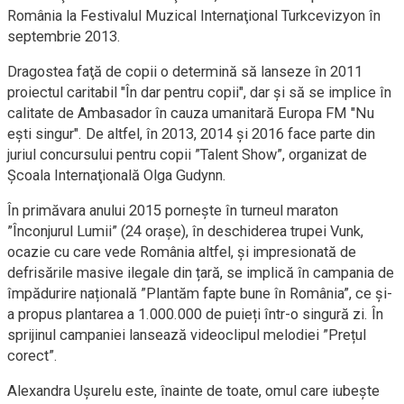
România la Festivalul Muzical Internaţional Turkcevizyon în
septembrie 2013.
Dragostea faţă de copii o determină să lanseze în 2011
proiectul caritabil "În dar pentru copii", dar şi să se implice în
calitate de Ambasador în cauza umanitară Europa FM "Nu
eşti singur". De altfel, în 2013, 2014 și 2016 face parte din
juriul concursului pentru copii ”Talent Show”, organizat de
Şcoala Internaţională Olga Gudynn.
În primăvara anului 2015 pornește în turneul maraton
”Înconjurul Lumii” (24 oraşe), în deschiderea trupei Vunk,
ocazie cu care vede România altfel, și impresionată de
defrisările masive ilegale din țară, se implică în campania de
împădurire națională ”Plantăm fapte bune în România”, ce și-
a propus plantarea a 1.000.000 de puieți într-o singură zi. În
sprijinul campaniei lansează videoclipul melodiei ”Prețul
corect”.
Alexandra Ușurelu este, înainte de toate, omul care iubește