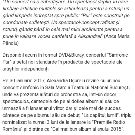
”
Un concert ca o îmbrăţişare. Un spectacol deplin, în care
limbaje artistice multiple se articulează pentru a rotunji un
gând limpede îndreptat spre public: ”Pur” este construit pe
coordonate sufletești. Un spectacol-concept rafinat şi
rotund, gândit până în cele mai mici amănunte pentru a
pune în valoare vocea catifelată a Alexandrei
” (Anca Maria
Pănoiu).
Disponibil acum în format DVD&Bluray, concertul ”Simfonic
Pur” a setat noi standarde în producția de spectacole ale
artiștilor independenți.
Pe 30 ianuarie 2017, Alexandra Ușurelu revine cu un nou
concert simfonic în Sala Mare a Teatrului Național București,
unde va prezenta alături de orchestra sa, într-un decor
spectaculos, cântecele de pe al doilea album al său ce
urmează a fi lansat anul viitor, dar și cele mai de succes
cântece de pe albumul său de debut, ”La capătul lumii”, triplu
nominalizat la numai 3 luni de la lansare la ”Premiile Radio
România” și distins ca ”Cel mai bun album al anului 2015”.