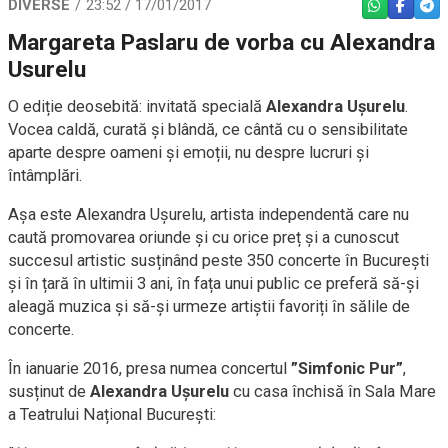
DIVERSE
23:52 / 17/01/2017
WHATSAPP
FACEBO
TEL
Margareta Paslaru de vorba cu Alexandra
Usurelu
O ediție deosebită: invitată specială
Alexandra Ușurelu
.
Vocea caldă, curată și blândă, ce cântă cu o sensibilitate
aparte despre oameni și emoții, nu despre lucruri și
întâmplări.
Așa este Alexandra Ușurelu, artista independentă care nu
caută promovarea oriunde și cu orice preț și a cunoscut
succesul artistic susținând peste 350 concerte în București
și în țară în ultimii 3 ani, în fața unui public ce preferă să-și
aleagă muzica și să-și urmeze artiștii favoriți în sălile de
concerte.
În ianuarie 2016, presa numea concertul
”Simfonic Pur”
,
susținut de
Alexandra Ușurelu
cu casa închisă în Sala Mare
a Teatrului Național București: