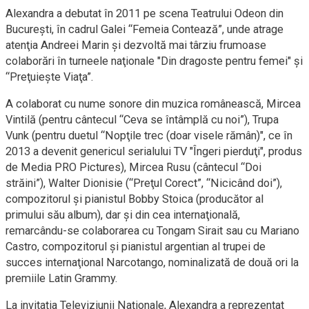
Alexandra a debutat în 2011 pe scena Teatrului Odeon din
Bucureşti, în cadrul Galei “Femeia Contează”, unde atrage
atenţia Andreei Marin și dezvoltă mai târziu frumoase
colaborări în turneele naţionale "Din dragoste pentru femei" şi
“Preţuieşte Viaţa”.
A colaborat cu nume sonore din muzica românească, Mircea
Vintilă (pentru cântecul “Ceva se întâmplă cu noi”), Trupa
Vunk (pentru duetul “Nopţile trec (doar visele rămân)", ce în
2013 a devenit genericul serialului TV "Îngeri pierduţi", produs
de Media PRO Pictures), Mircea Rusu (cântecul “Doi
străini”), Walter Dionisie (“Preţul Corect”, “Nicicând doi”),
compozitorul şi pianistul Bobby Stoica (producător al
primului său album), dar şi din cea internaţională,
remarcându-se colaborarea cu Tongam Sirait sau cu Mariano
Castro, compozitorul şi pianistul argentian al trupei de
succes internaţional Narcotango, nominalizată de două ori la
premiile Latin Grammy.
La invitaţia Televiziunii Naţionale, Alexandra a reprezentat