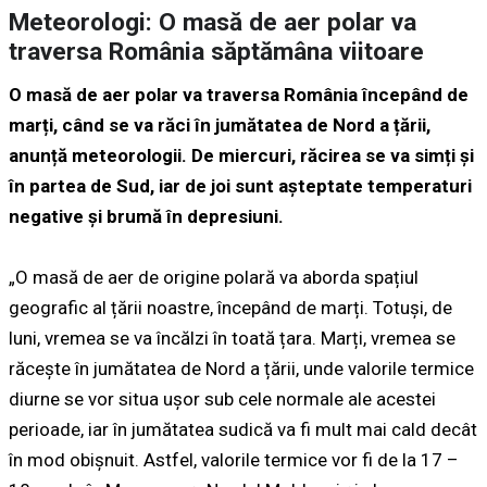
Meteorologi: O masă de aer polar va
traversa România săptămâna viitoare
O masă de aer polar va traversa România începând de
marți, când se va răci în jumătatea de Nord a țării,
anunță meteorologii. De miercuri, răcirea se va simți și
în partea de Sud, iar de joi sunt așteptate temperaturi
negative și brumă în depresiuni.
„O masă de aer de origine polară va aborda spațiul
geografic al țării noastre, începând de marți. Totuși, de
luni, vremea se va încălzi în toată țara. Marți, vremea se
răcește în jumătatea de Nord a țării, unde valorile termice
diurne se vor situa ușor sub cele normale ale acestei
perioade, iar în jumătatea sudică va fi mult mai cald decât
în mod obișnuit. Astfel, valorile termice vor fi de la 17 –