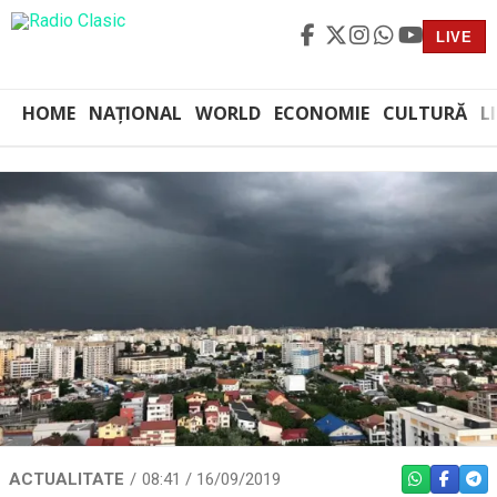
LIVE
HOME
NAȚIONAL
WORLD
ECONOMIE
CULTURĂ
L
ACTUALITATE
08:41 / 16/09/2019
WHATSAPP
FACEBO
TEL