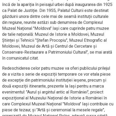
încă de la apariția în peisajul urbei după inaugurarea din 1925
ca Palat de Justiție. Din 1955, Palatul Culturii este destinat
găzduirii unora dintre cele mai de seamă instituții culturale
din regiune, reunite astăzi sub denumirea de Complexul
Muzeal Național "Moldova" Iași care cuprinde patru muzee
de talie națională: Muzeul de Istorie a Moldovei, Muzeul
Științei și Tehnicii "Ștefan Procopiu", Muzeul Etnografic al
Moldovei, Muzeul de Artă și Centrul de Cercetare și
Conservare-Restaurare a Patrimoniului Cultural", se mai arată
în comunicatul citat.
Redeschiderea celor patru muzee va oferi publicului prilejul
de a vizita o serie de expoziții temporare ce vor etala piese
de excepție din patrimoniului instituției ieșene, precum și
două expoziții itinerante, prezente la Iași pentru a marca
evenimentul: "Aurul și argintul antic al României", proiect
expozițional al Muzeului Național de Istorie a României în
care Complexul Muzeal Național "Moldova" Iași contribuie cu
piese de tezaur, și "Artă și ceremonial la mesele regale",
organizată de Muzeul Național Peleș, adaugă sursa citată.