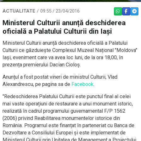
ACTUALITATE
09:55 / 23/04/2016
WHATSAPP
FACEBO
TEL
Ministerul Culturii anunță deschiderea
oficială a Palatului Culturii din Iași
Ministerul Culturii anunță deschiderea oficială a Palatului
Culturii ce găzduiește Complexul Muzeal Național "Moldova"
Iași, eveniment care va avea loc luni, de la ora 18,00, în
prezența premierului Dacian Cioloș.
Anunțul a fost postat vineri de ministrul Culturii, Vlad
Alexandrescu, pe pagina sa de
Facebook
.
"Redeschiderea Palatului Culturii este punctul final al celei
mai vaste operațiuni de restaurare a unui monument istoric,
realizată în cadrul programului guvernamental F/P 1562
(2006) privind Reabilitarea monumentelor istorice din
România. Programul este finanțat în parteneriat cu Banca de
Dezvoltare a Consiliului Europei și este implementat de
Ministerul Culturii prin Unitatea de Management a Proiectului.