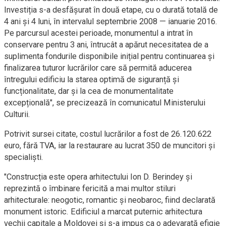
Investiția s-a desfășurat în două etape, cu o durată totală de
4 ani și 4 luni, în intervalul septembrie 2008 — ianuarie 2016.
Pe parcursul acestei perioade, monumentul a intrat în
conservare pentru 3 ani, întrucât a apărut necesitatea de a
suplimenta fondurile disponibile inițial pentru continuarea și
finalizarea tuturor lucrărilor care să permită aducerea
întregului edificiu la starea optimă de siguranță și
funcționalitate, dar și la cea de monumentalitate
excepțională", se precizează în comunicatul Ministerului
Culturii.
Potrivit sursei citate, costul lucrărilor a fost de 26.120.622
euro, fără TVA, iar la restaurare au lucrat 350 de muncitori și
specialiști.
"Construcția este opera arhitectului Ion D. Berindey și
reprezintă o îmbinare fericită a mai multor stiluri
arhitecturale: neogotic, romantic și neobaroc, fiind declarată
monument istoric. Edificiul a marcat puternic arhitectura
vechii capitale a Moldovei și s-a impus ca o adevarată efigie