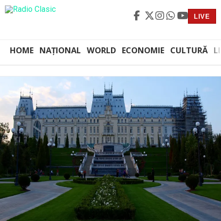
LIVE
HOME
NAȚIONAL
WORLD
ECONOMIE
CULTURĂ
L