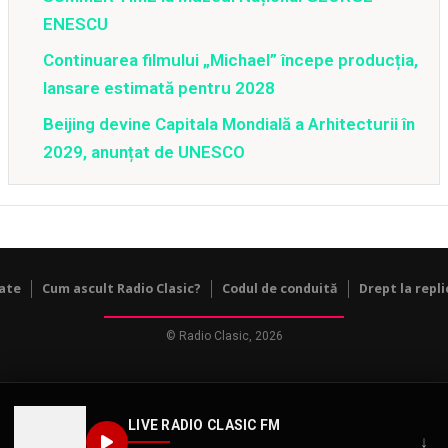
ENESCU
Continuarea filmului „Michael” începe producția,
lansare estimată pentru 2028
Beijing devine Capitala Mondială a Arhitecturii în
2029, anunțat de UNESCO
tate
Cum ascult Radio Clasic?
Codul de conduită
Drept la repli
© Radio Clasic, 2026
LIVE RADIO CLASIC FM
↓