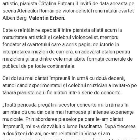
artistic, pianista Cătălina Butcaru îl invită de data aceasta pe
scena Ateneului Român pe violoncelistul renumitului cvartet
Alban Berg,
Valentin Erben.
Este o reîntâlnire specială între pianista aflată acum la
maturitatea artistică și celebrul violoncelist, membru
fondator al cvartetului care a scris pagini de istorie în
interpretarea muzicii de cameră, un adevărat etalon pentru
muzicieni și una dintre cele mai iubite formații camerale de
publicul de pe toate continentele.
Cei doi au mai cântat împreună în urmă cu două decenii,
atunci când experimentatul și celebrul muzician a invitat-o pe
tânăra pianistă să îi fie alături într-o serie de concerte.
„Toată perioada pregătirii acestor concerte mi-a rămas în
amintire ca una din cele mai frumoase și intense experiențe
muzicale. Prin abordarea pieselor pe care le-am cântat
împreună, mi s-a dezvăluit o lume fascinantă. După trecerea
a douăzeci de ani, ne-am reîntâlnit în Viena și am