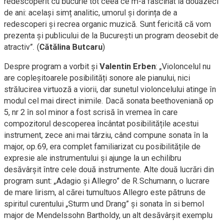
redescoperit cu bucurie tot ceea ce m-a fascinat la douăzeci
de ani: același simț analitic, umorul și dorința de a
redescoperi și recrea organic muzică. Sunt fericită că vom
prezenta și publicului de la București un program deosebit de
atractiv”. (
Cătălina Butcaru
)
Despre program a vorbit și
Valentin Erben
: „Violoncelul nu
are copleșitoarele posibilități sonore ale pianului, nici
strălucirea virtuoză a viorii, dar sunetul violoncelului atinge în
modul cel mai direct inimile. Dacă sonata beethoveniană op
5, nr 2 în sol minor a fost scrisă în vremea în care
compozitorul descoperea încântat posibilitățile acestui
instrument, zece ani mai târziu, când compune sonata în la
major, op.69, era complet familiarizat cu posibilitățile de
expresie ale instrumentului și ajunge la un echilibru
desăvârșit între cele două instrumente. Alte două lucrări din
program sunt: „Adagio și Allegro” de R.Schumann, o lucrare
de mare lirism, al cărei tumultuos Allegro este pătruns de
spiritul curentului „Sturm und Drang” și sonata în si bemol
major de Mendelssohn Bartholdy, un alt desăvârșit exemplu