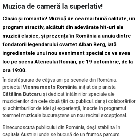
Muzica de cameră la superlativ!
Clasic și romantic! Muzică de cea mai bună calitate, un
program atractiv, alcătuit din adevărate hit-uri ale
muzicii clasice, și prezența în România a unuia dintre
fondatorii legendarului cvartet Alban Berg, iată
ingredientele unui nou eveniment special ce va avea
loc
pe scena Ateneului Rom
â
n, pe 19 octombrie, de la
ora 19:00.
În desfășurare de câțiva ani pe scenele din România,
proiectul
Vienna meets România
, inițiat de pianista
Cătălina Butcaru
și dedicat întâlnirilor speciale ale
muzicienilor din cele două țări cu publicul, dar și colaborărilor
și schimburilor de idei și experiență, înscrie în programul
toamnei muzicale bucureștene un nou recital excepțional.
Binecunoscută publicului din România, deși stabilită în
capitala Austriei unde se bucură de un frumos parcurs