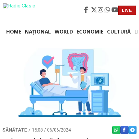
LIVE
HOME
NAȚIONAL
WORLD
ECONOMIE
CULTURĂ
L
SĂNĂTATE
15:08 / 06/06/2024
WHATSAPP
FACEBO
TEL