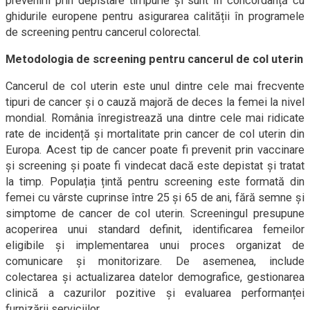
prevenirii prin depistare timpurie și sunt în concordanță cu
ghidurile europene pentru asigurarea calității în programele
de screening pentru cancerul colorectal.
Metodologia de screening pentru cancerul de col uterin
Cancerul de col uterin este unul dintre cele mai frecvente
tipuri de cancer și o cauză majoră de deces la femei la nivel
mondial. România înregistrează una dintre cele mai ridicate
rate de incidență și mortalitate prin cancer de col uterin din
Europa. Acest tip de cancer poate fi prevenit prin vaccinare
și screening și poate fi vindecat dacă este depistat și tratat
la timp. Populația țintă pentru screening este formată din
femei cu vârste cuprinse între 25 și 65 de ani, fără semne și
simptome de cancer de col uterin. Screeningul presupune
acoperirea unui standard definit, identificarea femeilor
eligibile și implementarea unui proces organizat de
comunicare și monitorizare. De asemenea, include
colectarea și actualizarea datelor demografice, gestionarea
clinică a cazurilor pozitive și evaluarea performanței
furnizării serviciilor.