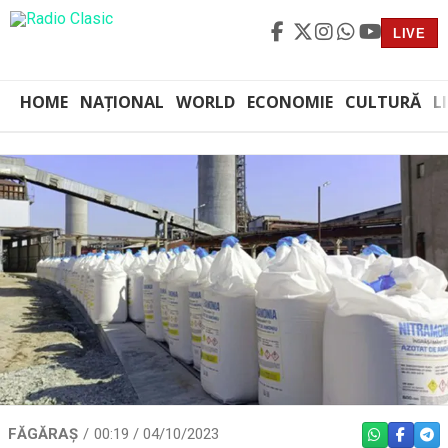
LIVE
HOME
NAȚIONAL
WORLD
ECONOMIE
CULTURĂ
L
FĂGĂRAȘ
00:19 / 04/10/2023
WHATSAPP
FACEBO
TEL