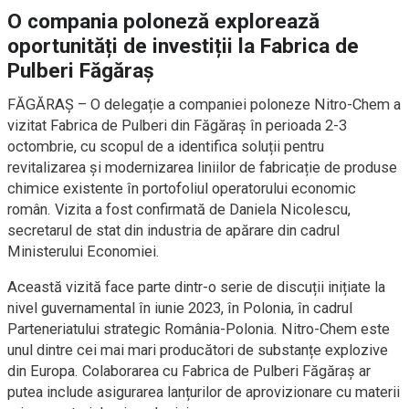
O compania poloneză explorează
oportunități de investiții la Fabrica de
Pulberi Făgăraș
FĂGĂRAȘ – O delegație a companiei poloneze Nitro-Chem a
vizitat Fabrica de Pulberi din Făgăraș în perioada 2-3
octombrie, cu scopul de a identifica soluții pentru
revitalizarea și modernizarea liniilor de fabricație de produse
chimice existente în portofoliul operatorului economic
român. Vizita a fost confirmată de Daniela Nicolescu,
secretarul de stat din industria de apărare din cadrul
Ministerului Economiei.
Această vizită face parte dintr-o serie de discuții inițiate la
nivel guvernamental în iunie 2023, în Polonia, în cadrul
Parteneriatului strategic România-Polonia. Nitro-Chem este
unul dintre cei mai mari producători de substanțe explozive
din Europa. Colaborarea cu Fabrica de Pulberi Făgăraș ar
putea include asigurarea lanțurilor de aprovizionare cu materii