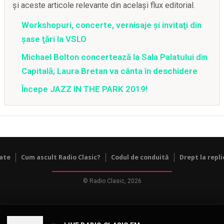
și aceste articole relevante din același flux editorial.
Workshopuri, concerte, vernisaje şi invitaţi din
şase ţări la VSLO
Michael Bolton concertează la Sala Palatului din
Capitală; Laura Bretan va cânta în deschidere
Începe JAZZ IN THE PARK 2019!
tate
Cum ascult Radio Clasic?
Codul de conduită
Drept la repli
© Radio Clasic, 2026