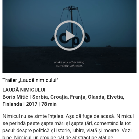
Trailer „Laudă nimicului”
LAUDĂ NIMICULUI
Boris Mitić
|
Serbia, Croația, Franța, Olanda, Elveția,
Finlanda
|
2017
|
78 min
Nimicul nu se simte înțeles. Așa că fuge de acasă. Nimicul
se perindă peste șapte mări și șapte țări, comentând la tot
pasul: despre politică și istorie, iubire, viață și moarte. Vezi
bine, Nimicul, un erou pe cât de abstract pe atât de