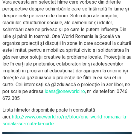
Vara aceasta am selectat filme care vorbesc din diferite
perspective despre schimbările care se întâmplă în lume și
despre cele pe care ni le dorim: Schimbări ale orașelor,
clădirilor, structurilor sociale, ale oamenilor și ideilor,
schimbări care ne privesc și pe care le putem influența.Din
iulie și până în toamnă, One World Romania la Școală va
organiza proiecții și discuții în zone în care accesul la cultură
este limitat, pentru a mobiliza spiritul civic și solidaritatea în
găsirea unor soluții creative la probleme locale. Proiecțiile au
loc în curți ale prietenilor, colaboratorilor și adolescenților
implicați în programul educațional, dar ajungem la oricine își
dorește să găzduiască o proiecție de film la ea sau el în
curte. Cei interesați să găzduiască o proiecție în aer liber, ne
pot scrie pe adresa
ioana@oneworld.ro
, nr. de telefon: 0746
672 385.
Lista filmelor disponibile poate fi consultată
aici:
http://www.oneworld.ro/ro/blog/one-world-romania-la-
scoala-se-muta-la-curte
.