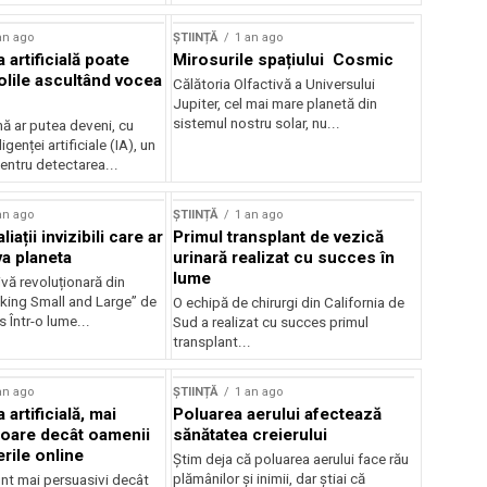
an ago
ȘTIINȚĂ
1 an ago
a artificială poate
Mirosurile spațiului Cosmic
olile ascultând vocea
Călătoria Olfactivă a Universului
Jupiter, cel mai mare planetă din
sistemul nostru solar, nu...
 ar putea deveni, cu
ligenței artificiale (IA), un
entru detectarea...
an ago
ȘTIINȚĂ
1 an ago
liații invizibili care ar
Primul transplant de vezică
va planeta
urinară realizat cu succes în
lume
vă revoluționară din
nking Small and Large” de
O echipă de chirurgi din California de
 Într-o lume...
Sud a realizat cu succes primul
transplant...
an ago
ȘTIINȚĂ
1 an ago
 artificială, mai
Poluarea aerului afectează
oare decât oamenii
sănătatea creierului
rile online
Știm deja că poluarea aerului face rău
plămânilor și inimii, dar știai că
unt mai persuasivi decât