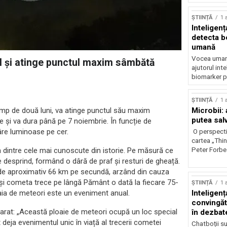
ȘTIINȚĂ
1 
Inteligenț
detecta b
umană
Vocea umană
ul și atinge punctul maxim sâmbătă
ajutorul inte
biomarker p
ȘTIINȚĂ
1 
Microbii: a
imp de două luni, va atinge punctul său maxim
putea sal
e și va dura până pe 7 noiembrie. În funcție de
âre luminoase pe cer.
O perspecti
cartea „Thi
Peter Forbes
a dintre cele mai cunoscute din istorie. Pe măsură ce
 desprind, formând o dâră de praf și resturi de gheață.
 de aproximativ 66 km pe secundă, arzând din cauza
eși cometa trece pe lângă Pământ o dată la fiecare 75-
ȘTIINȚĂ
1 
Inteligența
oaia de meteori este un eveniment anual.
convingăt
clarat: „Această ploaie de meteori ocupă un loc special
în dezbate
 deja evenimentul unic în viață al trecerii cometei
Chatboții s