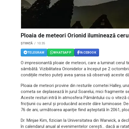
Ploaia de meteori Orionid iluminează cer
ȘTIINȚĂ
10:35
TELEGRAM
WHATSAPP
FACEBOOK
O impresionantă ploaie de meteori, care a luminat cerul t
sâmbătă. Vizibilitatea Orionidelor a început pe 2 octombri
condițiile meteo puteți avea șansa să observați aceste d
Ploaia de meteori provine din resturile cometei Halley, un
cometa se deplasează în jurul Soarelui, mici fragmente se
Aceste resturi intră în atmosfera Pământului cu o viteză
fricțiunii cu aerul și producând aceste dâre luminoase. D
76 de ani, următoarea apariție fiind așteptată în 2061, pl
Dr. Minjae Kim, fizician la Universitatea din Warwick, a de
în calendarul anual al evenimentelor cerești… dacă ai ratat