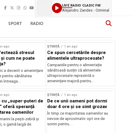
LIVE RADIO CLASIC FM
Alejandro Zandes - Criminal
SPORT
RADIO
an ago
ȘTIINȚĂ
1 an ago
ectează stresul
Ce spun cercetările despre
 și cum ne poate
alimentele ultraprocesate?
ța?
Campaniile pentru o alimentație
sănătoasă susțin că alimentele
ic a devenit o amenințare
ultraprocesate reprezintă o
e pentru sănătatea
amenințare majoră pentru...
n întreaga...
an ago
ȘTIINȚĂ
1 an ago
 cu „super-puteri de
De ce unii oameni pot dormi
” oferă speranță
doar 4 ore și se simt grozav
atarea oamenilor
În timp ce majoritatea oamenilor au
nevoie de aproximativ opt ore de
 marini la pești-zebră și
somn pentru...
i, o gamă largă de