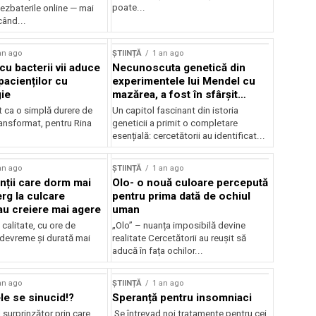
poate...
ezbaterile online — mai
când...
an ago
ȘTIINȚĂ
1 an ago
cu bacterii vii aduce
Necunoscuta genetică din
pacienților cu
experimentele lui Mendel cu
gie
mazărea, a fost în sfârșit
rezolvară
t ca o simplă durere de
Un capitol fascinant din istoria
ransformat, pentru Rina
geneticii a primit o completare
esențială: cercetătorii au identificat...
an ago
ȘTIINȚĂ
1 an ago
ții care dorm mai
Olo- o nouă culoare percepută
rg la culcare
pentru prima dată de ochiul
u creiere mai agere
uman
calitate, cu ore de
„Olo” – nuanța imposibilă devine
 devreme și durată mai
realitate Cercetătorii au reușit să
aducă în fața ochilor...
an ago
ȘTIINȚĂ
1 an ago
le se sinucid!?
Speranță pentru insomniaci
surprinzător prin care
Se întrevad noi tratamente pentru cei