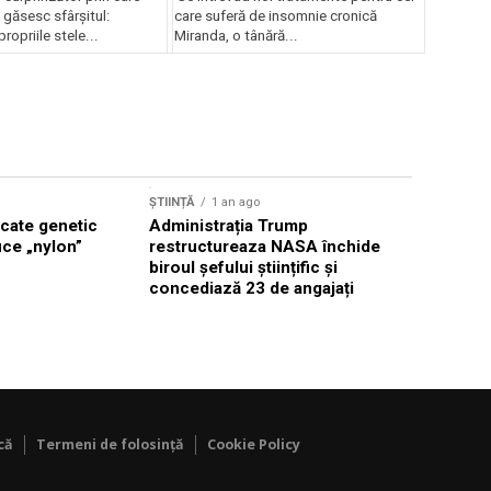
i găsesc sfârșitul:
care suferă de insomnie cronică
ropriile stele...
Miranda, o tânără...
ȘTIINȚĂ
1 
ȘTIINȚĂ
1 an ago
Lecțiile 
icate genetic
Administrația Trump
uce „nylon”
restructureaza NASA închide
biroul șefului științific și
concediază 23 de angajați
că
Termeni de folosință
Cookie Policy