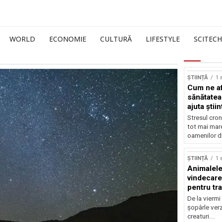
WORLD
ECONOMIE
CULTURĂ
LIFESTYLE
SCITECH
ȘTIINȚĂ
1 
Cum ne af
sănătatea
ajuta știin
Stresul cron
tot mai mar
oamenilor di
ȘTIINȚĂ
1 
Animalele
vindecare
pentru tr
De la viermi
șopârle verz
creaturi...