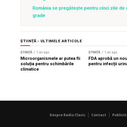
România se pregătește pentru cinci zile de 
grade
ȘTIINȚĂ - ULTIMELE ARTICOLE
ȘTIINȚĂ
1 an ago
ȘTIINȚĂ
1 an ago
Microorganismele ar putea fii
FDA aprobă un nou 
soluția pentru schimbările
pentru infecții urin
climatice
Despre Radio Clasic
Contact
Publici