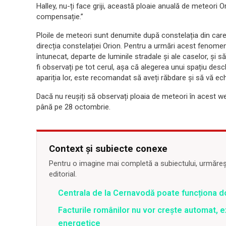
Halley, nu-ți face griji, această ploaie anuală de meteori O
compensație.”
Ploile de meteori sunt denumite după constelația din care 
direcția constelației Orion. Pentru a urmări acest fenom
întunecat, departe de luminile stradale și ale caselor, și 
fi observați pe tot cerul, așa că alegerea unui spațiu des
apariția lor, este recomandat să aveți răbdare și să vă echi
Dacă nu reușiți să observați ploaia de meteori în acest w
până pe 28 octombrie.
Context și subiecte conexe
Pentru o imagine mai completă a subiectului, urmărește
editorial.
Centrala de la Cernavodă poate funcționa d
Facturile românilor nu vor crește automat, ex
energetice