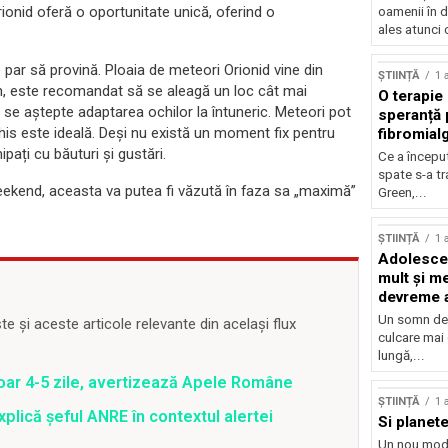
rionid oferă o oportunitate unică, oferind o
oamenii în d
ales atunci 
par să provină. Ploaia de meteori Orionid vine din
ȘTIINȚĂ
1 
en, este recomandat să se aleagă un loc cât mai
O terapie 
să se aștepte adaptarea ochilor la întuneric. Meteori pot
speranță 
chis este ideală. Deși nu există un moment fix pentru
fibromial
pați cu băuturi și gustări.
Ce a începu
spate s-a t
eekend, aceasta va putea fi văzută în faza sa „maximă”
Green,...
ȘTIINȚĂ
1 
Adolescen
mult și me
devreme a
Un somn de 
 și aceste articole relevante din același flux
culcare mai
lungă,...
oar 4-5 zile, avertizează Apele Române
ȘTIINȚĂ
1 
plică șeful ANRE în contextul alertei
Si planete
Un nou mod 