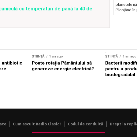
planetele îș
caniculă cu temperaturi de până la 40 de
Plonjând în p
ȘTIINȚĂ
1 an ago
ȘTIINȚĂ
1 an ago
antibiotic
Poate rotația Pământului să
Bacterii modif
are
genereze energie electrică?
pentru a prod
biodegradabil
tate
Cum ascult Radio Clasic?
Codul de conduită
Drept la repli