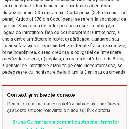
legi constituie infracţiune şi se sancţionează conform
dispoziţiilor art. 305 din vechiul Codul penal (378 din noul Cod
penal) Articolul 378 din Codul penal se referă la abandonul de
familie: Săvârşirea de către persoana care are obligaţia
legală de întreţinere, faţă de cel îndreptăţit la întreţinere, a
uneia dintre următoarele fapte: a) părăsirea, alungarea sau
lăsarea fără ajutor, expunându-l la suferinţe fizice sau morale;
b) neîndeplinirea, cu rea-credinţă, a obligaţiei de întreţinere
prevăzute de lege; c) neplata, cu rea-credinţă, timp de 3 luni,
a pensiei de întreţinere stabilite pe cale judecătorească, se
pedepseşte cu închisoare de la 6 luni la 3 ani sau cu amendă.
Context și subiecte conexe
Pentru o imagine mai completă a subiectului, urmărește
și aceste articole relevante din același flux editorial.
Bruno Guimaraes a semnat cu Arsenal, transfer