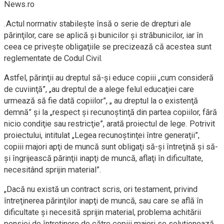
News.ro
.Actul normativ stabileşte însă o serie de drepturi ale
părinţilor, care se aplică şi bunicilor şi străbunicilor, iar în
ceea ce priveşte obligaţiile se precizează că acestea sunt
reglementate de Codul Civil.
Astfel, părinţii au dreptul să-şi educe copiii „cum consideră
de cuviinţă”, „au dreptul de a alege felul educaţiei care
urmează să fie dată copiilor”, „ au dreptul la o existenţă
demnă” şi la „respect şi recunoştinţă din partea copiilor, fără
nicio condiţie sau restricţie”, arată proiectul de lege. Potrivit
proiectului, intitulat „Legea recunoştinţei între generaţii”,
copiii majori apţi de muncă sunt obligaţi să-şi întreţină şi să-
şi îngrijească părinţii inapţi de muncă, aflaţi în dificultate,
necesitând sprijin material”.
„Dacă nu există un contract scris, ori testament, privind
întreţinerea părinţilor inapţi de muncă, sau care se află în
dificultate şi necesită sprijin material, problema achitării
pensiei de întreţinere de către copiii majori se soluţionează