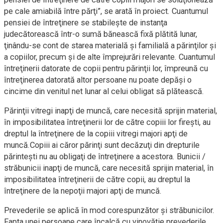
pe cale amiabilă între părţi”, se arată în proiect. Cuantumul
pensiei de întreţinere se stabileşte de instanţa
judecătorească într-o sumă bănească fixă plătită lunar,
ţinându-se cont de starea materială şi familială a părinţilor şi
a copiilor, precum şi de alte împrejurări relevante. Cuantumul
întreţinerii datorate de copii pentru părinţii lor, împreună cu
întreţinerea datorată altor persoane nu poate depăşi o
cincime din venitul net lunar al celui obligat să plătească.
Părinţii vitregi inapţi de muncă, care necesită sprijin material,
în imposibilitatea întreţinerii lor de către copiii lor fireşti, au
dreptul la întreţinere de la copiii vitregi majori apţi de
muncă.Copiii ai căror părinţi sunt decăzuţi din drepturile
părinteşti nu au obligaţi de întreţinere a acestora. Bunicii /
străbunicii inapţi de muncă, care necesită sprijin material, în
imposibilitatea întreţinerii de către copii, au dreptul la
întreţinere de la nepoţii majori apţi de muncă.
Prevederile se aplică în mod corespunzător şi străbunicilor.
Fapta unei persoane care încalcă cu vinovăţie prevederile