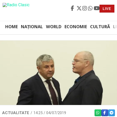
LIVE
HOME
NAȚIONAL
WORLD
ECONOMIE
CULTURĂ
L
ACTUALITATE
14:25 / 04/07/2019
WHATSAPP
FACEBO
TEL