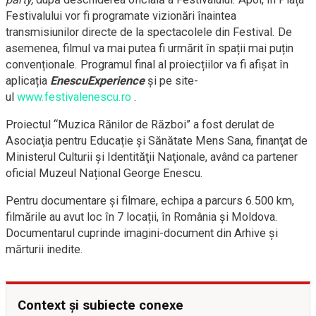
Festivalului vor fi programate vizionări înaintea
transmisiunilor directe de la spectacolele din Festival. De
asemenea, filmul va mai putea fi urmărit în spații mai puțin
convenționale. Programul final al proiecțiilor va fi afișat în
aplicația
EnescuExperience
și pe site-
ul
www.festivalenescu.ro
.
Proiectul “Muzica Rănilor de Război” a fost derulat de
Asociaţia pentru Educație și Sănătate Mens Sana, finanţat de
Ministerul Culturii şi Identităţii Naţionale, având ca partener
oficial Muzeul Național George Enescu.
Pentru documentare și filmare, echipa a parcurs 6.500 km,
filmările au avut loc în 7 locații, în România și Moldova.
Documentarul cuprinde imagini-document din Arhive și
mărturii inedite.
Context și subiecte conexe