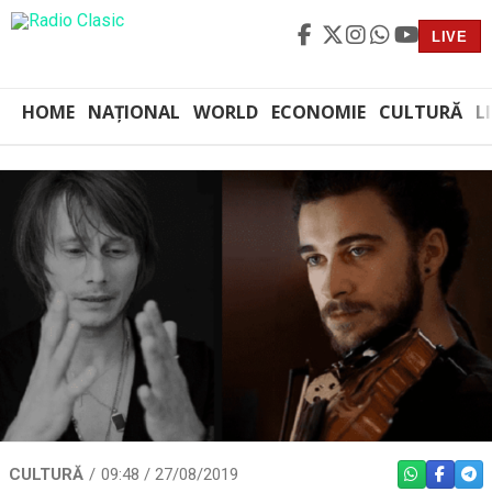
LIVE
HOME
NAȚIONAL
WORLD
ECONOMIE
CULTURĂ
L
CULTURĂ
09:48 / 27/08/2019
WHATSAPP
FACEBO
TEL