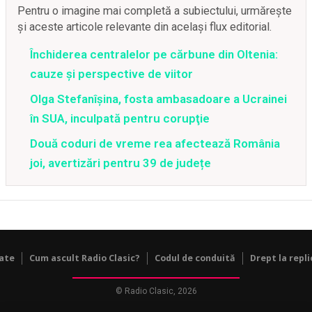
Pentru o imagine mai completă a subiectului, urmărește
și aceste articole relevante din același flux editorial.
Închiderea centralelor pe cărbune din Oltenia:
cauze și perspective de viitor
Olga Stefanîşina, fosta ambasadoare a Ucrainei
în SUA, inculpată pentru corupţie
Două coduri de vreme rea afectează România
joi, avertizări pentru 39 de județe
tate
Cum ascult Radio Clasic?
Codul de conduită
Drept la repli
© Radio Clasic, 2026