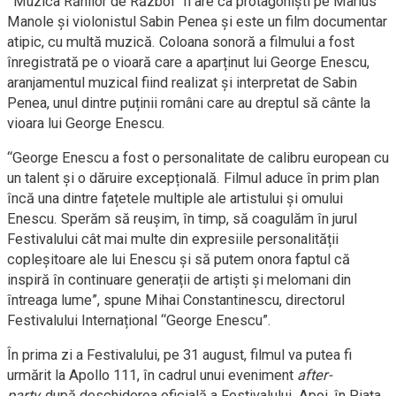
“
Muzica Rănilor de Război” îi are ca protagoniști pe Marius
Manole și violonistul Sabin Penea și este un film documentar
atipic, cu multă muzică. Coloana sonoră a filmului a fost
înregistrată pe o vioară care a aparținut lui George Enescu,
aranjamentul muzical fiind realizat și interpretat de Sabin
Penea, unul dintre puținii români care au dreptul să cânte la
vioara lui George Enescu.
“George Enescu a fost o personalitate de calibru european cu
un talent și o dăruire excepțională. Filmul aduce în prim plan
încă una dintre fațetele multiple ale artistului și omului
Enescu. Sperăm să reușim, în timp, să coagulăm în jurul
Festivalului cât mai multe din expresiile personalității
copleșitoare ale lui Enescu și să putem onora faptul că
inspiră în continuare generații de artiști și melomani din
întreaga lume”, spune Mihai Constantinescu, directorul
Festivalului Internațional “George Enescu”.
În prima zi a Festivalului, pe 31 august, filmul va putea fi
urmărit la Apollo 111, în cadrul unui eveniment
after-
party,
după deschiderea oficială a Festivalului. Apoi, în Piața