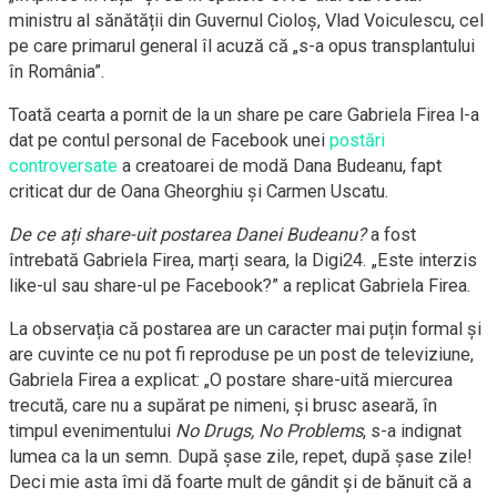
ministru al sănătății din Guvernul Cioloș, Vlad Voiculescu, cel
pe care primarul general îl acuză că „s-a opus transplantului
în România”.
Toată cearta a pornit de la un share pe care Gabriela Firea l-a
dat pe contul personal de Facebook unei
postări
controversate
a creatoarei de modă Dana Budeanu, fapt
criticat dur de Oana Gheorghiu și Carmen Uscatu.
De ce ați share-uit postarea Danei Budeanu?
a fost
întrebată Gabriela Firea, marți seara, la Digi24. „Este interzis
like-ul sau share-ul pe Facebook?” a replicat Gabriela Firea.
La observația că postarea are un caracter mai puțin formal și
are cuvinte ce nu pot fi reproduse pe un post de televiziune,
Gabriela Firea a explicat: „O postare share-uită miercurea
trecută, care nu a supărat pe nimeni, și brusc aseară, în
timpul evenimentului
No Drugs, No Problems
, s-a indignat
lumea ca la un semn. După șase zile, repet, după șase zile!
Deci mie asta îmi dă foarte mult de gândit și de bănuit că a