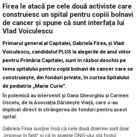
Firea le atacă pe cele două activiste care
construiesc un spital pentru copiii bolnavi
de cancer și spune că sunt interfața lui
Vlad Voiculescu
Primarul general al Capitalei, Gabriela Firea, și Vlad
Voiculescu, candidatul PLUS la alegerile de anul viitor
pentru Primăria Capitalei, sunt în război deschis pe
tema spitalului pentru copiii bolnavi de cancer care se
construiește, din fonduri private, în curtea Spitalului
de pediatrie „Marie Curie”.
În polemică au intervenit și Oana Gheorghiu și Carmen
Uscatu, de la Asociația Dăruiește Viață, care s-au
implicat direct în strângerea de fonduri pentru acest
spital.
Gabriela Firea susține însă că cele două doamne sunt doar
„împinse în față” și că în spatele ONG-ului stă fostul