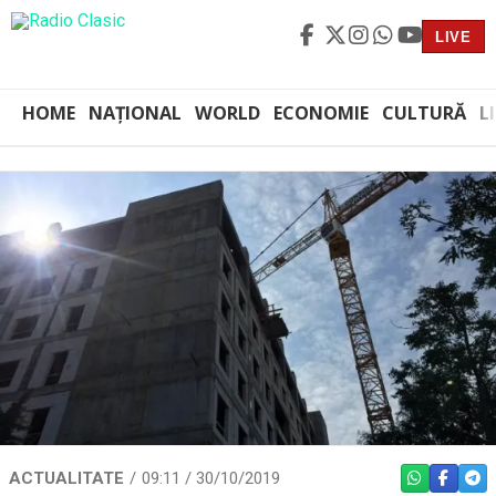
LIVE
HOME
NAȚIONAL
WORLD
ECONOMIE
CULTURĂ
L
ACTUALITATE
09:11 / 30/10/2019
WHATSAPP
FACEBO
TEL