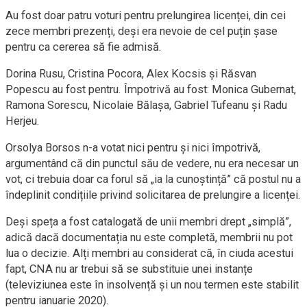
Au fost doar patru voturi pentru prelungirea licenței, din cei
zece membri prezenți, deși era nevoie de cel puțin șase
pentru ca cererea să fie admisă.
Dorina Rusu, Cristina Pocora, Alex Kocsis și Răsvan
Popescu au fost pentru. Împotrivă au fost: Monica Gubernat,
Ramona Sorescu, Nicolaie Bălașa, Gabriel Tufeanu și Radu
Herjeu.
Orsolya Borsos n-a votat nici pentru și nici împotrivă,
argumentând că din punctul său de vedere, nu era necesar un
vot, ci trebuia doar ca forul să „ia la cunoștință” că postul nu a
îndeplinit condițiile privind solicitarea de prelungire a licenței.
Deși speța a fost catalogată de unii membri drept „simplă”,
adică dacă documentația nu este completă, membrii nu pot
lua o decizie. Alți membri au considerat că, în ciuda acestui
fapt, CNA nu ar trebui să se substituie unei instanțe
(televiziunea este în insolvență și un nou termen este stabilit
pentru ianuarie 2020).