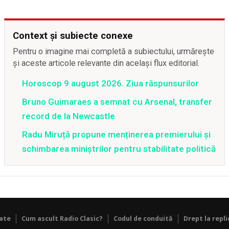
Context și subiecte conexe
Pentru o imagine mai completă a subiectului, urmărește
și aceste articole relevante din același flux editorial.
Horoscop 9 august 2026. Ziua răspunsurilor
Bruno Guimaraes a semnat cu Arsenal, transfer
record de la Newcastle
Radu Miruță propune menținerea premierului și
schimbarea miniștrilor pentru stabilitate politică
tate
Cum ascult Radio Clasic?
Codul de conduită
Drept la repli