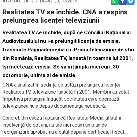
ACTUALITATE
14:44 / 29/10/2019
WHATSAPP
FACEBO
TEL
Realitatea TV se închide. CNA a respins
prelungirea licenței televiziunii
Realitatea TV se închide, după ce Consiliul Național al
Audiovizualului nu i-a prelungit licența de emisie,
transmite Paginademedia.ro. Prima televiziune de știri
din România, Realitatea TV, lansată în toamna lui 2001,
își încetează emisia. Se va întâmpla miercuri, 30
octombrie, ultima zi de emisie.
CNA a analizat în ședința de astăzi prelungirea licenței
Realitatea TV, televiziune lansată în 2001. Membrii au votat
împotriva prelungirii întrucât societatea care operează
televiziunea nu a depus documentația necesară.
Concret, din cauza faptului că Realiateta Media, aflată în
insolvență de opt ani, nu are nici acum un plan de
reorganizare aprobat, nu a putut depune certificatul fiscal.