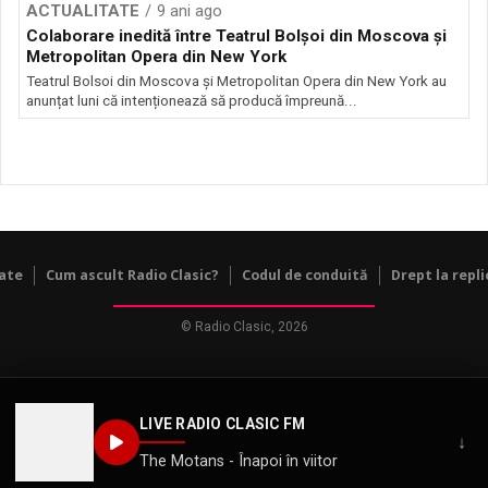
ACTUALITATE
9 ani ago
Colaborare inedită între Teatrul Bolșoi din Moscova și
Metropolitan Opera din New York
Teatrul Bolsoi din Moscova și Metropolitan Opera din New York au
anunțat luni că intenționează să producă împreună...
tate
Cum ascult Radio Clasic?
Codul de conduită
Drept la repli
© Radio Clasic, 2026
LIVE RADIO CLASIC FM
↓
The Motans - Înapoi în viitor