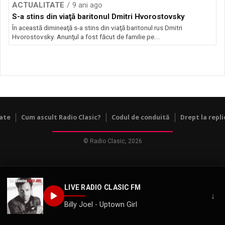
ACTUALITATE
9 ani ago
S-a stins din viaţă baritonul Dmitri Hvorostovsky
În această dimineaţă s-a stins din viaţă baritonul rus Dmitri
Hvorostovsky. Anunţul a fost făcut de familie pe...
tate
Cum ascult Radio Clasic?
Codul de conduită
Drept la repli
© Radio Clasic, 2026
LIVE RADIO CLASIC FM
↓
Billy Joel - Uptown Girl