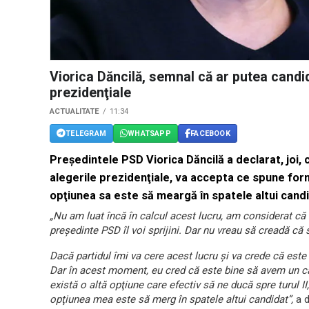
Viorica Dăncilă, semnal că ar putea candid
prezidenţiale
ACTUALITATE
11:34
TELEGRAM
WHATSAPP
FACEBOOK
Preşedintele PSD Viorica Dăncilă a declarat, joi, 
alegerile prezidenţiale, va accepta ce spune form
opţiunea sa este să meargă în spatele altui candi
„Nu am luat încă în calcul acest lucru, am considerat că 
preşedinte PSD îl voi sprijini. Dar nu vreau să creadă că
Dacă partidul îmi va cere acest lucru şi va crede că este
Dar în acest moment, eu cred că este bine să avem un can
există o altă opţiune care efectiv să ne ducă spre turul II
opţiunea mea este să merg în spatele altui candidat”,
a d