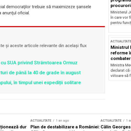
programul
procurori
ocial democraţilor trebuie să maximizeze şansele
Ministerul Ju
 anunţul oficial.
în care vor f
pentru funcți
ACTUALITAT
 și aceste articole relevante din același flux
Ministrul
reforme î
combaterea
rd cu SUA privind Strâmtoarea Ormuz
Ministra Med
declarat că
uri de până la 40 de grade în august
viitoare să 
lui, în timpul unei expediții solitare
ACTUALITATE
1 an ago
ACTUALITATE
1 a
cționează dur
Plan de destabilizare a României:
Călin Georgesc