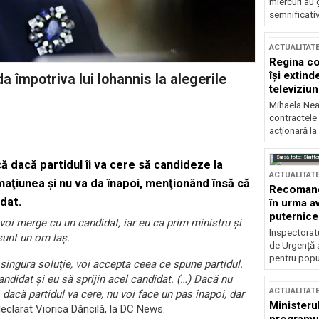
miercuri au 
semnificati
ACTUALITAT
Regina co
își extind
a împotriva lui Iohannis la alegerile
televiziun
Mihaela Nea
contractele 
acționară la
Sursă foto: Shutte
că dacă partidul îi va cere să candideze la
ACTUALITAT
aţiunea şi nu va da înapoi, menţionând însă că
Recomandă
dat.
în urma av
puternice
voi merge cu un candidat, iar eu ca prim ministru şi
Inspectoratu
 sunt un om laş.
de Urgență 
pentru popula
 singura soluţie, voi accepta ceea ce spune partidul.
didat şi eu să sprijin acel candidat. (…) Dacă nu
ACTUALITAT
, dacă partidul va cere, nu voi face un pas înapoi, dar
Ministerul
eclarat Viorica Dăncilă, la DC News.