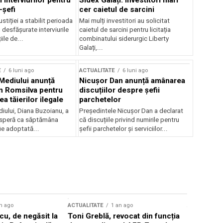
 interviurilor pentru
Sidex Galați: Investitori mari
-șefi
cer caietul de sarcini
stiției a stabilit perioada
Mai mulți investitori au solicitat
i desfășurate interviurile
caietul de sarcini pentru licitația
ile de...
combinatului siderurgic Liberty
Galați,...
E
6 luni ago
ACTUALITATE
6 luni ago
 Mediului anunță
Nicușor Dan anunță amânarea
n Romsilva pentru
discuțiilor despre șefii
 tăierilor ilegale
parchetelor
iului, Diana Buzoianu, a
Președintele Nicușor Dan a declarat
 speră ca săptămâna
că discuțiile privind numirile pentru
fie adoptată...
șefii parchetelor și serviciilor...
n ago
ACTUALITATE
1 an ago
ACTUALITATE
u, de negăsit la
Toni Greblă, revocat din funcția
Ilie Boloj