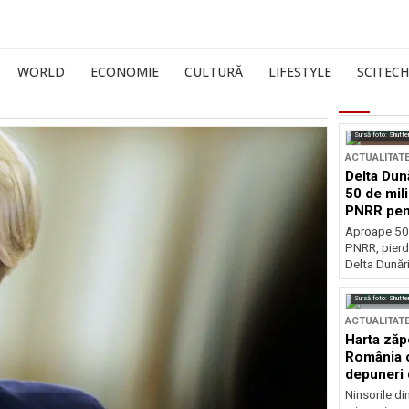
WORLD
ECONOMIE
CULTURĂ
LIFESTYLE
SCITECH
Sursă foto: Shutte
ACTUALITAT
Delta Dun
50 de mil
PNRR pen
esențiale
Aproape 50 
PNRR, pierdu
Delta Dunării
Sursă foto: Shutte
ACTUALITAT
Harta zăp
România c
depuneri 
Ninsorile di