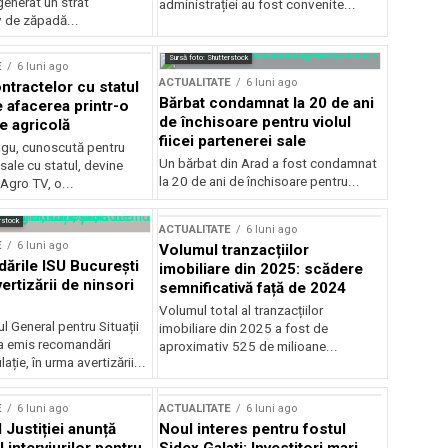
generat un strat
administrației au fost convenite...
v de zăpadă...
Sursă foto: Shutterstock
E
6 luni ago
ACTUALITATE
6 luni ago
ntractelor cu statul
Bărbat condamnat la 20 de ani
e afacerea printr-o
de închisoare pentru violul
e agricolă
fiicei partenerei sale
gu, cunoscută pentru
Un bărbat din Arad a fost condamnat
sale cu statul, devine
la 20 de ani de închisoare pentru...
 Agro TV, o...
rstock
ACTUALITATE
6 luni ago
E
6 luni ago
Volumul tranzacțiilor
rile ISU București
imobiliare din 2025: scădere
ertizării de ninsori
semnificativă față de 2024
Volumul total al tranzacțiilor
l General pentru Situații
imobiliare din 2025 a fost de
a emis recomandări
aproximativ 525 de milioane...
ție, în urma avertizării...
E
6 luni ago
ACTUALITATE
6 luni ago
 Justiției anunță
Noul interes pentru fostul