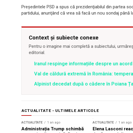
Preşedintele PSD a spus că prezidenţiabilul din partea s
partidului, anunţând că vrea să facă un nou sondaj până la
Context și subiecte conexe
Pentru o imagine mai completă a subiectului, urmărește
editorial.
Iranul respinge informațiile despre un aco
Val de căldură extremă în România: temperat
Alpinist decedat după o cădere în Poiana Țapu
ACTUALITATE - ULTIMELE ARTICOLE
ACTUALITATE
1 an ago
ACTUALITATE
1 an ago
Administrația Trump schimbă
Elena Lasconi rea