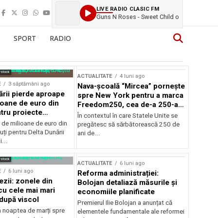
LIVE RADIO CLASIC FM
Guns N Roses - Sweet Child o
SPORT
RADIO
rstock
ACTUALITATE
4 luni ago
E
3 săptămâni ago
Nava-școală “Mircea” pornește
ării pierde aproape
spre New York pentru a marca
ioane de euro din
Freedom250, cea de-a 250-a
tru proiecte
aniversare a Statelor Unite
În contextul în care Statele Unite se
de milioane de euro din
pregătesc să sărbătorească 250 de
ți pentru Delta Dunării
ani de...
...
rstock
ACTUALITATE
6 luni ago
E
6 luni ago
Reforma administrației:
ezii: zonele din
Bolojan detaliază măsurile și
u cele mai mari
economiile planificate
după viscol
Premierul Ilie Bolojan a anunțat că
n noaptea de marți spre
elementele fundamentale ale reformei