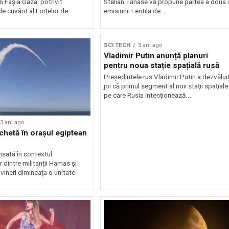
în Fâșia Gaza, potrivit
Stelian Tănase vă propune partea a doua 
de cuvânt al Forțelor de
emisiunii Lentila de...
SCI TECH
3 ani ago
Vladimir Putin anunță planuri
pentru noua stație spațială rusă
Președintele rus Vladimir Putin a dezvălui
joi că primul segment al noii stații spațiale
pe care Rusia intenționează...
3 ani ago
chetă în orașul egiptean
nsată în contextul
r dintre militanții Hamas și
t vineri dimineața o unitate