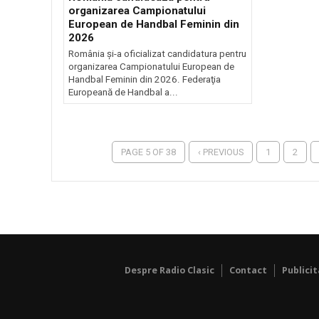
organizarea Campionatului
European de Handbal Feminin din
2026
România și-a oficializat candidatura pentru
organizarea Campionatului European de
Handbal Feminin din 2026. Federaţia
Europeană de Handbal a...
PAGE 5 OF 38
‹ PREVIOUS
1
2
Despre Radio Clasic
Contact
Publici