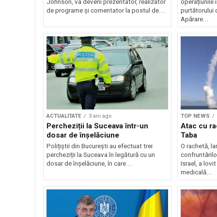
Johnson, va deveni prezentator, realizator
operațiunile 
de programe și comentator la postul de...
purtătorului 
Apărare...
ACTUALITATE
3 ani ago
TOP NEWS
Percheziții la Suceava într-un
Atac cu ra
dosar de înșelăciune
Taba
Polițiștii din București au efectuat trei
O rachetă, la
percheziții la Suceava în legătură cu un
confruntărilo
dosar de înșelăciune, în care...
Israel, a lovi
medicală...