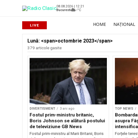
08.08.2026 | 12:21
Bucuresti
--°C
HOME
NAȚIONAL
Lună: <span>octombrie 2023</span>
379 articole gasite
DIVERTISMENT
3 ani ago
TOP NEWS
Fostul prim-ministru britanic,
Bombardam
Boris Johnson se alătură postului
asupra Fâș
de televiziune GB News
intensific
Fostul prim-ministru al Marii Britanii, Boris
Forțele terest