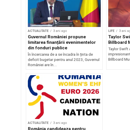
ACTUALITATE
3 ani ago
LIFE
3 ani a
Guvernul României propune
Taylor Swi
limitarea finanțării evenimentelor
Billboard
din fonduri publice
Taylor Swift 
impresionant
În încercarea de a se încadra în ținta de
Billboard Mu
deficit bugetar pentru anul 2023, Guvernul
României are în...
ACTUALITATE
3 ani ago
România candideaza pentru