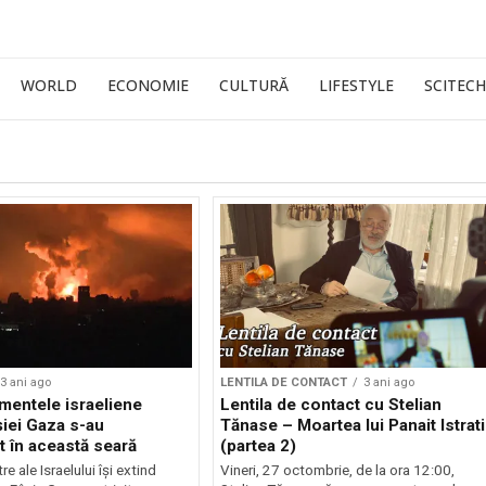
WORLD
ECONOMIE
CULTURĂ
LIFESTYLE
SCITECH
3 ani ago
LENTILA DE CONTACT
3 ani ago
entele israeliene
Lentila de contact cu Stelian
iei Gaza s-au
Tănase – Moartea lui Panait Istrati
at în această seară
(partea 2)
re ale Israelului își extind
Vineri, 27 octombrie, de la ora 12:00,