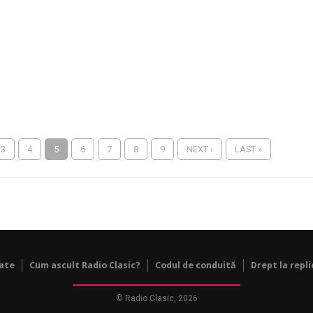
3
4
5
6
7
8
9
NEXT ›
LAST »
tate
Cum ascult Radio Clasic?
Codul de conduită
Drept la repli
© Radio Clasic, 2026