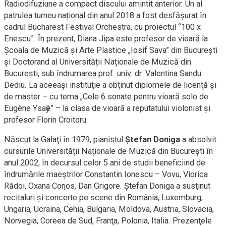
Radiodifuziune a compact discului amintit anterior. Un al
patrulea turneu național din anul 2018 a fost desfășurat în
cadrul Bucharest Festival Orchestra, cu proiectul “100 x
Enescu”. În prezent, Diana Jipa este profesor de vioară la
Şcoala de Muzică şi Arte Plastice „Iosif Sava” din Bucureşti
şi Doctorand al Universității Naționale de Muzică din
Bucureşti, sub îndrumarea prof. univ. dr. Valentina Sandu
Dediu. La aceeaşi instituţie a obţinut diplomele de licenţă şi
de master – cu tema „Cele 6 sonate pentru vioară solo de
Eugène Ysaӱe” – la clasa de vioară a reputatului violonist şi
profesor Florin Croitoru.
Născut la Galaţi în 1979, pianistul
Ştefan Doniga
a absolvit
cursurile Universităţii Naţionale de Muzică din Bucureşti în
anul 2002, în decursul celor 5 ani de studii beneficiind de
îndrumările maeştrilor Constantin Ionescu – Vovu, Viorica
Rădoi, Oxana Corjos, Dan Grigore. Ştefan Doniga a susţinut
recitaluri şi concerte pe scene din România, Luxemburg,
Ungaria, Ucraina, Cehia, Bulgaria, Moldova, Austria, Slovacia,
Norvegia, Coreea de Sud, Franţa, Polonia, Italia. Prezenţele