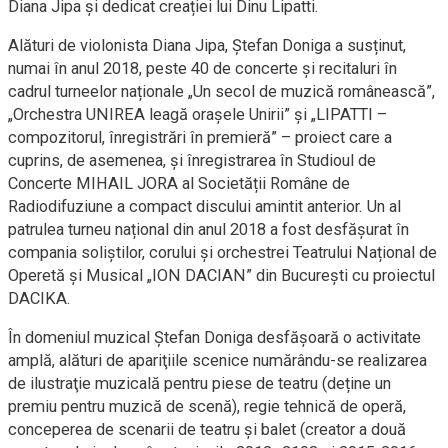
Diana Jipa și dedicat creației lui Dinu Lipatti.
Alături de violonista Diana Jipa, Ștefan Doniga a susținut,
numai în anul 2018, peste 40 de concerte și recitaluri în
cadrul turneelor naționale „Un secol de muzică românească”,
„Orchestra UNIREA leagă orașele Unirii” și „LIPATTI –
compozitorul, înregistrări în premieră” – proiect care a
cuprins, de asemenea, și înregistrarea în Studioul de
Concerte MIHAIL JORA al Societății Române de
Radiodifuziune a compact discului amintit anterior. Un al
patrulea turneu național din anul 2018 a fost desfășurat în
compania soliștilor, corului și orchestrei Teatrului Național de
Operetă și Musical „ION DACIAN” din București cu proiectul
DACIKA.
În domeniul muzical Ştefan Doniga desfăşoară o activitate
amplă, alături de apariţiile scenice numărându-se realizarea
de ilustraţie muzicală pentru piese de teatru (deține un
premiu pentru muzică de scenă), regie tehnică de operă,
conceperea de scenarii de teatru şi balet (creator a două