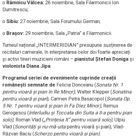
o
Râmnicu Vâlcea:
26 noiembrie, Sala Filarmonicii Ion
Dumitrescu;
o
Sibiu:
27 noiembrie, Sala Forumului German;
o
Brașov:
29 noiembrie, Sala „Patria” a Filarmonicii.
Turneul național „INTERMERIDIAN” presupune susținerea de
recitaluri camerale, în interpretarea celor doi foarte apreciați
și activi tineri muzicieni români –
pianistul Ștefan Doniga
și
violonista Diana Jipa
.
Programul seriei de evenimente cuprinde creații
românești semnate de
Felicia Donceanu (
Sonata Nr. 1
pentru vioară și pian în Re Minor)
; Walter Klepper (
Sonatina
pentru vioară și pian
); Carmen Petra Basacopol (
Sonata Op.
5 Nr. 1 pentru vioară și pian în Fa Diez Minor)
; Remus
Gerogescu (
Interludiu și Toccata din Suita a II-a pentru pian
solo)
; Roman Vlad (
„Prințesa X” pentru vioară solo)
; Ulpiu
Vlad (
Sonorități și nu-mă-uita
pentru vioară și pian); Vlad-
Răzvan Baciu (
Scherzo pentru vioară și pian)
.