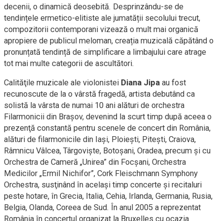
decenii, o dinamică deosebită. Desprinzându-se de
tendințele ermetico-elitiste ale jumatății secolului trecut,
compozitorii contemporani vizează o mult mai organică
apropiere de publicul meloman, creația muzicală căpătând o
pronunțată tendință de simplificare a limbajului care atrage
tot mai multe categorii de ascultători.
Calităţile muzicale ale violonistei
Diana Jipa
au fost
recunoscute de la o vârstă fragedă, artista debutând ca
solistă la vârsta de numai 10 ani alături de orchestra
Filarmonicii din Braşov, devenind la scurt timp după aceea o
prezenţă constantă pentru scenele de concert din România,
alături de filarmonicile din Iași, Ploieşti, Piteşti, Craiova,
Râmnicu Vâlcea, Târgovişte, Botoşani, Oradea, precum şi cu
Orchestra de Cameră „Unirea” din Focşani, Orchestra
Medicilor „Ermil Nichifor”, Cork Fleischmann Symphony
Orchestra, susţinând în acelaşi timp concerte şi recitaluri
peste hotare, în Grecia, Italia, Cehia, Irlanda, Germania, Rusia,
Belgia, Olanda, Coreea de Sud. În anul 2005 a reprezentat
România în concertul organizat la Bruxelles cu ocazia