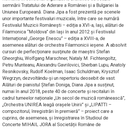
semnării Tratatului de Aderare a României şi a Bulgariei la
Uniunea Europeană. Diana Jipa a fost prezentă pe scenele
unor importante festivaluri muzicale, între care se numără
Festivalul Muzicii Româneşti – ediția a XVI-a, Iaşi, alături de
Filarmonica “Moldova” din Iaşi în anul 2012 şi Festivalul
Internațional „George Enescu” – ediția a XVIII-a, de
asemenea alături de orchestra Filarmonicii ieşene. A absolvit
cursuri de perfecţionare susţinute de maeştrii Ṣtefan
Gheorghiu, Wolfgang Marschner, Nataly M. Fichtengoltz,
Petru Munteanu, Alexandru Gavrilovici, Sherban Lupu, Anatoly
Resnikovsky, Rudolf Koelman, Isaac Schuldman, Krysztof
Wegrzyn, dezvoltându-şi un repertoriu deosebit de vast.
Alături de pianistul Ștefan Doniga, Diana Jipa a susținut,
numai în anul 2018, peste 40 de concerte și recitaluri în
cadrul turneelor naționale „Un secol de muzică românească”,
„Orchestra UNIREA leagă orașele Unirii” și „LIPATTI –
compozitorul, înregistrări în premieră” – proiect care a
cuprins, de asemenea, și înregistrarea în Studioul de
Concerte MIHAIL JORA al Societății Române de