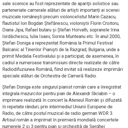
sale scenice au fost reprezentate de apariţii solistice sau
parteneriate camerale alături de artiști importanți ai scenei
muzicale româneşti precum violoncelistul Marin Cazacu,
flautistul Ion Bogdan Ştefănescu, violoniştii Florin Croitoru,
Diana Jipa, Rafael butaru şi Ştefan Horvath, sopranele Irina
Iordăchescu, Iulia Isaev, Sorina Munteanu etc. În anul 2000,
Ștefan Doniga a reprezentat România la Primul Festival
Balcanic al Tinerilor Pianişti de la Razgrad, Bulgaria, unde a
primit Medalia Festivalului şi a participat, de asemenea, în
cadrul a numeroase transmisiuni directe realizate de către
Radiodifuziunea Română, fiind invitat să realizeze imprimări
speciale alături de Orchestra de Cameră Radio.
Ştefan Doniga este singurul pianist român care a înregistrat
integrala mazurcilor pentru pian de Alexandr Skriabin – o
imprimare realizată în concert la Ateneul Român şi difuzată
în repetate rânduri, prin intermediul Uniunii Europene de
Radio, de către postul muzical de radio german WDR 3.
Artisul român a imprimat în premieră mondială concertele
numerele 2 şi 3 pentru pian şi orchestră de Serghei