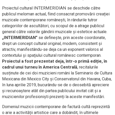
Proiectul cultural INTERMERIDIAN se deschide către
publicul meloman actual, fiind consacrat promovării creației
muzicale contemporane românești, în rândurile tutror
categoriilor de ascultători, cu scopul de a atrage publicul
general către valorile gândirii muzicale și estetice actuale.
„INTERMERIDIAN”
se definește, prin aceste coordonate,
drept un concept cultural original, modern, consistent și
atractiv, manifestându-se deja ca un exponent valoros al
contextului și spaţiului cultural românesc contemporan.
Proiectul a fost prezentat deja, într-o primă ediție, în
cadrul unui turneu în America Centrală
, recitalurile
susținute de cei doi muzicieni români la Seminario de Cultura
Mexicana din Mexico City și Conservatorul din Havana, Cuba,
în luna aprilie 2019, bucurându-se de o deosebită apreciere
și recunoaștere atât din partea publicului invitat cât și a
muzicienilor profesioniști prezenți la aceste manifestări.
Domeniul muzicii contemporane de factură cultă reprezintă
o arie a activității artistice care a dobândit, în ultimele