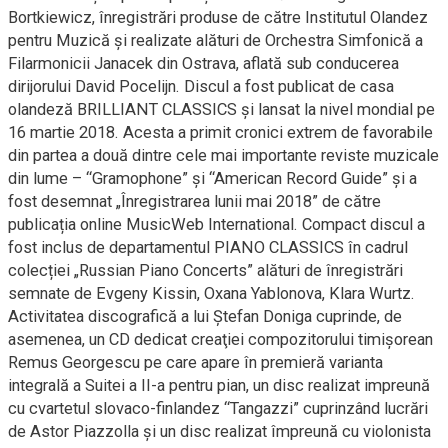
Bortkiewicz, înregistrări produse de către Institutul Olandez
pentru Muzică și realizate alături de Orchestra Simfonică a
Filarmonicii Janacek din Ostrava, aflată sub conducerea
dirijorului David Pocelijn. Discul a fost publicat de casa
olandeză BRILLIANT CLASSICS şi lansat la nivel mondial pe
16 martie 2018. Acesta a primit cronici extrem de favorabile
din partea a două dintre cele mai importante reviste muzicale
din lume – “Gramophone” şi “American Record Guide” și a
fost desemnat „Înregistrarea lunii mai 2018” de către
publicația online MusicWeb International. Compact discul a
fost inclus de departamentul PIANO CLASSICS în cadrul
colecției „Russian Piano Concerts” alături de înregistrări
semnate de Evgeny Kissin, Oxana Yablonova, Klara Wurtz.
Activitatea discografică a lui Ştefan Doniga cuprinde, de
asemenea, un CD dedicat creaţiei compozitorului timişorean
Remus Georgescu pe care apare în premieră varianta
integrală a Suitei a II-a pentru pian, un disc realizat impreună
cu cvartetul slovaco-finlandez “Tangazzi” cuprinzând lucrări
de Astor Piazzolla și un disc realizat împreună cu violonista