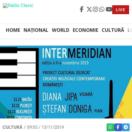
LIVE
HOME
NAȚIONAL
WORLD
ECONOMIE
CULTURĂ
L
CULTURĂ
09:05 / 13/11/2019
WHATSAPP
FACEBO
TEL