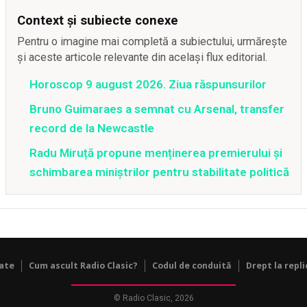
Context și subiecte conexe
Pentru o imagine mai completă a subiectului, urmărește
și aceste articole relevante din același flux editorial.
Horoscop 9 august 2026. Ziua răspunsurilor
Bruno Guimaraes a semnat cu Arsenal, transfer
record de la Newcastle
Radu Miruță propune menținerea premierului și
schimbarea miniștrilor pentru stabilitate politică
tate
Cum ascult Radio Clasic?
Codul de conduită
Drept la repli
© Radio Clasic, 2026