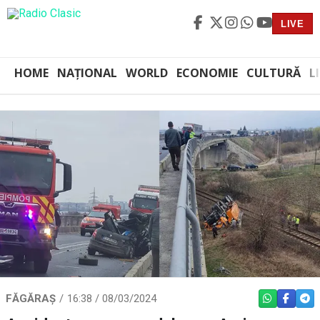
LIVE
HOME
NAȚIONAL
WORLD
ECONOMIE
CULTURĂ
L
FĂGĂRAȘ
16:38 / 08/03/2024
WHATSAPP
FACEBO
TEL