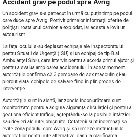
Accident grav pe podul spre Avrig
Un accident grav s-a petrecut în urmă cu puțin timp pe podul
care duce spre Avrig. Potrivit primelor informații oferite de
polițiști, roata unui camion a explodat, iar acesta a lovit un
autoturism.
La fața locului s-au deplasat echipaje ale Inspectoratului
pentru Situații de Urgență (ISU) și un echipaj de tip B al
Ambulanței Sibiu, care intervin pentru a acorda primul ajutor și
pentru a evalua amploarea accidentului. În acest moment,
autoritățile confirmă că 3 persoane de sex masculin și-au
pierdut viața, echipele de salvare fiind în plin proces de
intervenție.
Autoritățile sunt în alertă, iar zonele înconjurătoare sunt
monitorizate pentru a asigura siguranța circulației și pentru a
gestiona eficient traficul, așteptându-se la posibile întârzieri
sau devieri ale rutei obișnuite. Cetățenii sunt îndemnați să
evite zona podului spre Avrig și să urmeze instrucțiunile
autorităților pentru rute alternative, până la clarificarea