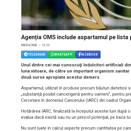
Agenția OMS include aspartamul pe lista
MEDICINĂ
18:28
TELEGRAM
WHATSAPP
FACEBOOK
Unul dintre cei mai cunoscuţi îndulcitori artificiali 
luna viitoare, de către un important organism sanitar 
două surse apropiate acestui demers.
Aspartamul, utilizat în produse precum băuturi dietetice sa
„substanţă posibil cancerigenă pentru oameni”, pentru pri
Cercetare în domeniul Cancerului (IARC) din cadrul Organi
Hotărârea IARC, finalizată la începutul acestei luni după o î
evalua dacă există sau nu un pericol potenţial, pe baza tu
Nu sunt luate în calcul aspecte precum cantitatea pe c