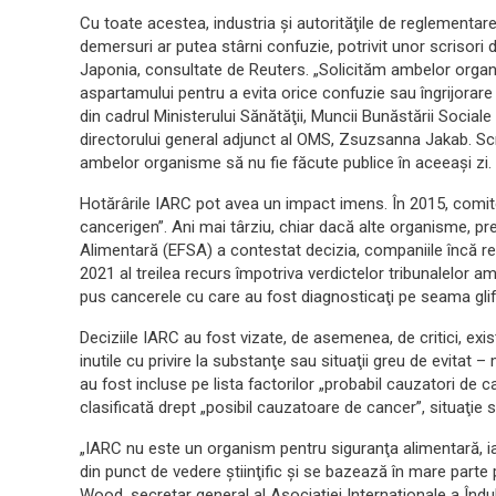
Cu toate acestea, industria şi autorităţile de reglement
demersuri ar putea stârni confuzie, potrivit unor scrisori 
Japonia, consultate de Reuters. „Solicităm ambelor organi
aspartamului pentru a evita orice confuzie sau îngrijorare 
din cadrul Ministerului Sănătăţii, Muncii Bunăstării Social
directorului general adjunct al OMS, Zsuzsanna Jakab. Scr
ambelor organisme să nu fie făcute publice în aceeaşi zi.
Hotărârile IARC pot avea un impact imens. În 2015, comite
cancerigen”. Ani mai târziu, chiar dacă alte organisme, 
Alimentară (EFSA) a contestat decizia, companiile încă res
2021 al treilea recurs împotriva verdictelor tribunalelor a
pus cancerele cu care au fost diagnosticaţi pe seama glif
Deciziile IARC au fost vizate, de asemenea, de critici, ex
inutile cu privire la substanţe sau situaţii greu de evita
au fost incluse pe lista factorilor „probabil cauzatori de c
clasificată drept „posibil cauzatoare de cancer”, situaţie 
„IARC nu este un organism pentru siguranţa alimentară, i
din punct de vedere ştiinţific şi se bazează în mare parte 
Wood, secretar general al Asociaţiei Internaţionale a Îndul