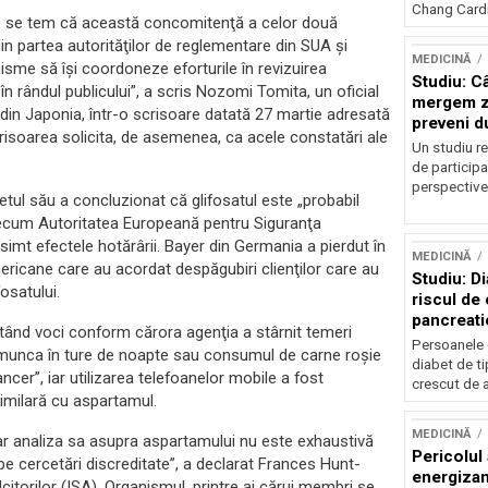
Chang Cardi
are se tem că această concomitenţă a celor două
din partea autorităţilor de reglementare din SUA şi
MEDICINĂ
sme să îşi coordoneze eforturile în revizuirea
Studiu: Câ
în rândul publicului”, a scris Nozomi Tomita, un oficial
mergem zi
e din Japonia, într-o scrisoare datată 27 martie adresată
preveni d
isoarea solicita, de asemenea, ca acele constatări ale
spate
Un studiu r
de participa
perspective 
tul său a concluzionat că glifosatul este „probabil
precum Autoritatea Europeană pentru Siguranţa
imt efectele hotărârii. Bayer din Germania a pierdut în
MEDICINĂ
mericane care au acordat despăgubiri clienţilor care au
Studiu: Di
osatului.
riscul de 
pancreatic
istând voci conform cărora agenţia a stârnit temeri
Persoanele 
t – munca în ture de noapte sau consumul de carne roşie
diabet de ti
ancer”, iar utilizarea telefoanelor mobile a fost
crescut de a
similară cu aspartamul.
MEDICINĂ
ar analiza sa asupra aspartamului nu este exhaustivă
Pericolul
pe cercetări discreditate”, a declarat Frances Hunt-
energizan
citorilor (ISA). Organismul, printre ai cărui membri se