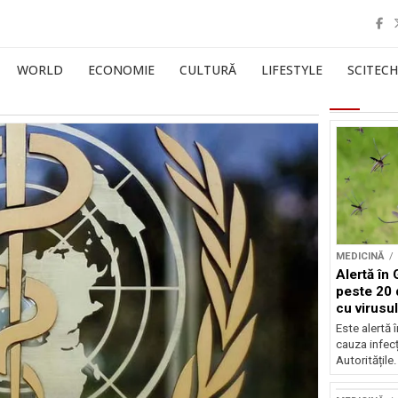
WORLD
ECONOMIE
CULTURĂ
LIFESTYLE
SCITECH
MEDICINĂ
Alertă în 
peste 20 
cu virusu
Este alertă 
cauza infecț
Autoritățile.