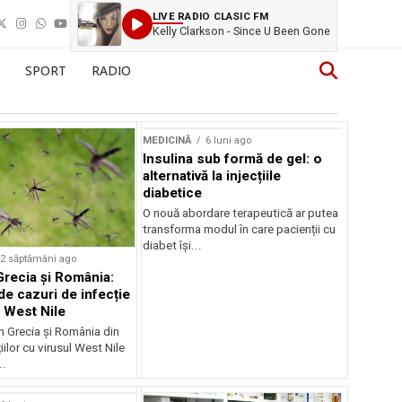
LIVE RADIO CLASIC FM
Kelly Clarkson - Since U Been Gone
SPORT
RADIO
MEDICINĂ
6 luni ago
Insulina sub formă de gel: o
alternativă la injecțiile
diabetice
O nouă abordare terapeutică ar putea
transforma modul în care pacienții cu
diabet își...
2 săptămâni ago
Grecia și România:
de cazuri de infecție
l West Nile
în Grecia și România din
iilor cu virusul West Nile
..