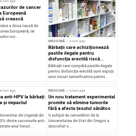
6 luni ago
azurilor de cancer
a Europeană
să crească
mâne a doua cauză de
iunea Europeană, iar
rilor noi...
MEDICINĂ
6 luni ago
Bărbații care achiziționează
pastile ilegale pentru
disfuncția erectilă riscă
sănătatea
Bărbații care cumpără pastile ilegale
pentru disfuncția erectilă sunt expuși
unor riscuri semnificative pentru...
rstock
6 luni ago
MEDICINĂ
6 luni ago
a anti-HPV la bărbați:
Un nou tratament experimental
a și impactul
promite să elimine tumorile
fără a afecta țesutul sănătos
Universitar de Urgenţă din
O echipă de cercetători de la
0% dintre vaccinurile anti-
Universitatea de Stat din Oregon a
rate anul trecut...
dezvoltat o...