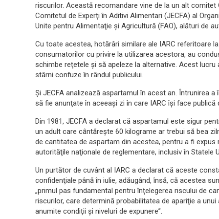
riscurilor. Această recomandare vine de la un alt comitet 
Comitetul de Experţi în Aditivi Alimentari (JECFA) al Organi
Unite pentru Alimentaţie şi Agricultură (FAO), alături de a
Cu toate acestea, hotărâri similare ale IARC referitoare la 
consumatorilor cu privire la utilizarea acestora, au cond
schimbe reţetele şi să apeleze la alternative. Acest lucru a
stârni confuze în rândul publicului.
Şi JECFA analizează aspartamul în acest an. Întrunirea a în
să fie anunţate în aceeaşi zi în care IARC îşi face publică de
Din 1981, JECFA a declarat că aspartamul este sigur pentr
un adult care cântăreşte 60 kilograme ar trebui să bea zilni
de cantitatea de aspartam din acestea, pentru a fi expus r
autorităţile naţionale de reglementare, inclusiv în Statele U
Un purtător de cuvânt al IARC a declarat că aceste const
confidenţiale până în iulie, adăugând, însă, că acestea 
„primul pas fundamental pentru înţelegerea riscului de can
riscurilor, care determină probabilitatea de apariţie a unu
anumite condiţii şi niveluri de expunere”.