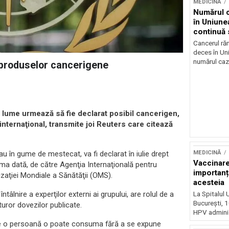
MEDICINĂ
Numărul c
în Uniune
continuă 
Cancerul ră
deces în Un
numărul cazu
 produselor cancerigene
din lume urmează să fie declarat posibil cancerigen,
internaţional, transmite joi Reuters care citează
Sursă foto: Shutte
MEDICINĂ
u în gume de mestecat, va fi declarat în iulie drept
Vaccinare
ma dată, de către Agenţia Internaţională pentru
importanț
zaţiei Mondiale a Sănătăţii (OMS).
acesteia
ntâlnire a experţilor externi ai grupului, are rolul de a
La Spitalul 
Bucureşti, 1
turor dovezilor publicate.
HPV administ
are o persoană o poate consuma fără a se expune