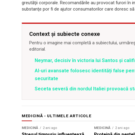
greutăţii corporale. Recomandările au provocat furori în 
substanţe por fi de ajutor consumatorilor care doresc s
Context și subiecte conexe
Pentru o imagine mai completă a subiectului, urmărește
editorial.
Neymar, decisiv în victoria lui Santos și calif
AI-uri avansate folosesc identități false pen
securitate
Seceta severă din nordul Italiei provoacă st
MEDICINĂ - ULTIMELE ARTICOLE
Sursă foto: Shutterstock
MEDICINĂ
2 ani ago
MEDICINĂ
2 ani ago
Stresul timpuriu influențează
Proteină din pește