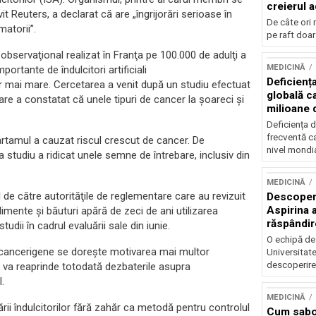
creierul 
t Reuters, a declarat că are „îngrijorări serioase în
De câte ori 
matorii”.
pe raft doar
 observaţional realizat în Franţa pe 100.000 de adulţi a
MEDICINĂ
rtante de îndulcitori artificiali
Deficienț
r mai mare. Cercetarea a venit după un studiu efectuat
globală c
 care a constatat că unele tipuri de cancer la şoareci şi
milioane 
Deficiența d
frecventă ca
rtamul a cauzat riscul crescut de cancer. De
nivel mondia
 studiu a ridicat unele semne de întrebare, inclusiv din
MEDICINĂ
 de către autorităţile de reglementare care au revizuit
Descoperi
Aspirina 
limente şi băuturi apără de zeci de ani utilizarea
răspândir
udii în cadrul evaluării sale din iunie.
activarea
O echipă de 
il cancerigene se doreşte motivarea mai multor
Universitat
descoperire 
l va reaprinde totodată dezbaterile asupra
.
MEDICINĂ
ii îndulcitorilor fără zahăr ca metodă pentru controlul
Cum sabo