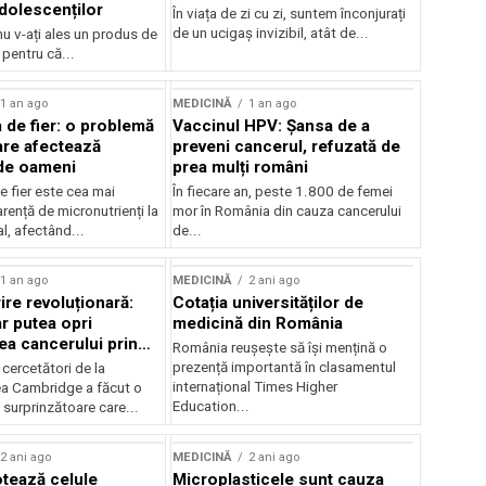
adolescenților
În viața de zi cu zi, suntem înconjurați
de un ucigaș invizibil, atât de...
nu v-ați ales un produs de
 pentru că...
1 an ago
MEDICINĂ
1 an ago
a de fier: o problemă
Vaccinul HPV: Șansa de a
are afectează
preveni cancerul, refuzată de
de oameni
prea mulți români
e fier este cea mai
În fiecare an, peste 1.800 de femei
rență de micronutrienți la
mor în România din cauza cancerului
l, afectând...
de...
1 an ago
MEDICINĂ
2 ani ago
re revoluționară:
Cotația universităților de
ar putea opri
medicină din România
ea cancerului prin
România reușește să își mențină o
 sistemului imunitar
prezență importantă în clasamentul
cercetători de la
internațional Times Higher
ea Cambridge a făcut o
Education...
surprinzătoare care...
2 ani ago
MEDICINĂ
2 ani ago
tează celule
Microplasticele sunt cauza