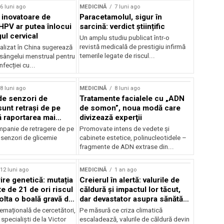
6 luni ago
MEDICINĂ
7 luni ago
inovatoare de
Paracetamolul, sigur în
 HPV ar putea înlocui
sarcină: verdict științific
ul cervical
Un amplu studiu publicat într-o
revistă medicală de prestigiu infirmă
alizat în China sugerează
temerile legate de riscul...
 sângelui menstrual pentru
nfecției cu...
8 luni ago
MEDICINĂ
8 luni ago
de senzori de
Tratamente facialele cu „ADN
sunt retrași de pe
de somon”, noua modă care
ă raportarea mai
divizează experţii
ecese
panie de retragere de pe
Promovate intens de vedete şi
 senzori de glicemie
cabinete estetice, polinucleotidele –
fragmente de ADN extrase din...
12 luni ago
MEDICINĂ
1 an ago
re genetică: mutația
Creierul în alertă: valurile de
e de 21 de ori riscul
căldură și impactul lor tăcut,
olta o boală gravă de
dar devastator asupra sănătății
neurologice
ernațională de cercetători,
Pe măsură ce criza climatică
pecialiști de la Victor
escaladează, valurile de căldură devin