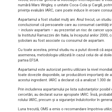
numără Mars Wrigley, o unitate Coca-Cola şi Cargill, potrivi
privinţa evaluării IARC, care poate induce în eroare consu
Aspartamul a fost studiat mulţi ani. Anul trecut, un studiu
concluzionat că persoanele care au consumat cantităţi impo
– inclusiv aspartam – au prezentat un risc de cancer uşo
la Institutul Ramazzini din Italia, la începutul anilor 2000,
şobolani au fost asociate cu consumul de aspartam.
Cu toate acestea, primul studiu nu a putut dovedi că aspa
asemenea, metodologia utilizată în cazul celui de-al doilea
partea EFSA.
Aspartamul este autorizat pentru utilizare la nivel mondial
toate dovezile disponibile, iar producătorii importanţi de a
acestui ingredient. IARC a declarat că a analizat 1.300 de st
Prin includerea aspartamului pe lista substanţelor posib
cercetări, au declarat surse apropiate IARC. Însă, probabi
rolului IARC, precum şi a siguranţei îndulcitorilor în general
Luna trecută, OMS a emis o recomandare împotriva utilizăr