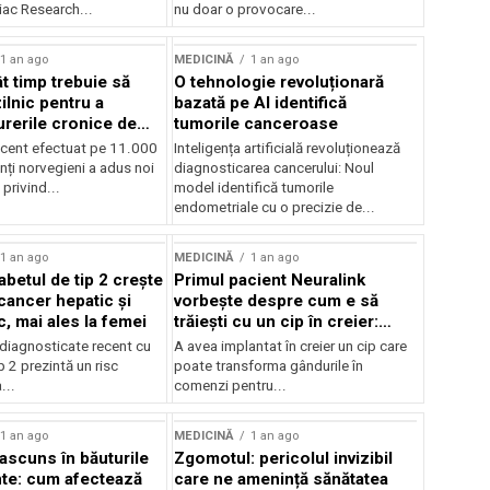
ac Research...
nu doar o provocare...
1 an ago
MEDICINĂ
1 an ago
t timp trebuie să
O tehnologie revoluționară
lnic pentru a
bazată pe AI identifică
urerile cronice de
tumorile canceroase
ecent efectuat pe 11.000
Inteligența artificială revoluționează
nți norvegieni a adus noi
diagnosticarea cancerului: Noul
privind...
model identifică tumorile
endometriale cu o precizie de...
1 an ago
MEDICINĂ
1 an ago
abetul de tip 2 crește
Primul pacient Neuralink
cancer hepatic și
vorbește despre cum e să
, mai ales la femei
trăiești cu un cip în creier:
„Sună a SF, dar este realitate”
diagnosticate recent cu
A avea implantat în creier un cip care
p 2 prezintă un risc
poate transforma gândurile în
...
comenzi pentru...
1 an ago
MEDICINĂ
1 an ago
 ascuns în băuturile
Zgomotul: pericolul invizibil
te: cum afectează
care ne amenință sănătatea