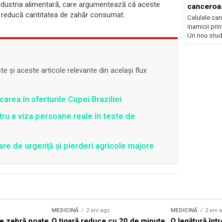
industria alimentară, care argumentează că aceste
canceroas
ă reducă cantitatea de zahăr consumat.
Celulele ca
inamicii pri
Un nou studi
 și aceste articole relevante din același flux
icarea în sferturile Cupei Braziliei
tru a viza persoane reale în teste de
are de urgență și pierderi agricole majore
MEDICINĂ
2 ani ago
MEDICINĂ
2 ani 
le zebră poate
O țigară reduce cu 20 de minute
O legătură înt