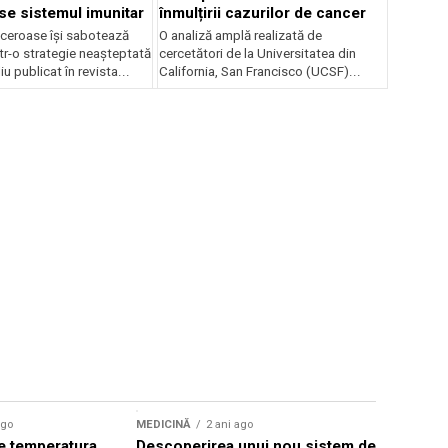
e sistemul imunitar
înmulțirii cazurilor de cancer
nceroase își sabotează
O analiză amplă realizată de
ntr-o strategie neașteptată
cercetători de la Universitatea din
u publicat în revista...
California, San Francisco (UCSF)...
ago
MEDICINĂ
2 ani ago
MEDICINĂ
re temperatura
Descoperirea unui nou sistem de
„Boala X”