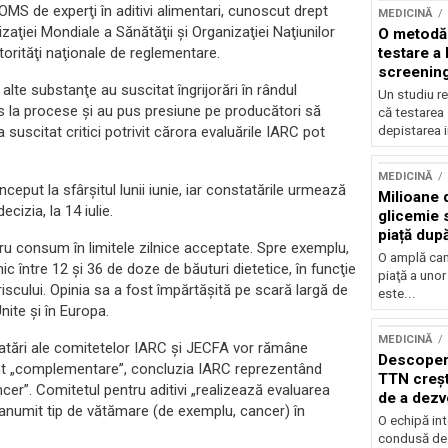
OMS de experţi în aditivi alimentari, cunoscut drept
MEDICINĂ
zaţiei Mondiale a Sănătăţii şi Organizaţiei Naţiunilor
O metodă 
testare a
utorităţi naţionale de reglementare.
screening
alte substanţe au suscitat îngrijorări în rândul
Un studiu re
us la procese şi au pus presiune pe producători să
că testarea
depistarea i
 suscitat critici potrivit cărora evaluările IARC pot
MEDICINĂ
ceput la sfârşitul lunii iunie, iar constatările urmează
Milioane 
cizia, la 14 iulie.
glicemie 
piață dup
u consum în limitele zilnice acceptate. Spre exemplu,
multor d
O amplă cam
c între 12 şi 36 de doze de băuturi dietetice, în funcţie
piaţă a unor
iscului. Opinia sa a fost împărtăşită pe scară largă de
este...
nite şi în Europa.
MEDICINĂ
atări ale comitetelor IARC şi JECFA vor rămâne
Descoperi
sunt „complementare”, concluzia IARC reprezentând
TTN creșt
cer”. Comitetul pentru aditivi „realizează evaluarea
de a dezv
i anumit tip de vătămare (de exemplu, cancer) în
inimă
O echipă int
condusă de s