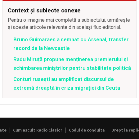
Context și subiecte conexe
Pentru o imagine mai completă a subiectului, urmărește
și aceste articole relevante din același flux editorial.
Bruno Guimaraes a semnat cu Arsenal, transfer
record de la Newcastle
Radu Miruță propune menținerea premierului și
schimbarea miniștrilor pentru stabilitate politică
Conturi rusești au amplificat discursul de
extremă dreaptă în criza migrației din Ceuta
tate
Cum ascult Radio Clasic?
Codul de conduită
Drept la repli