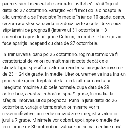
parcurs similar cu cel al maximelor, astfel că, până în jurul
datei de 27 octombrie, variaţiile vor fi mici de la o noapte la
alta, urmând a se înregistra în medie în jur de 10 grade, pentru
ca apoi acestea să scadă în a doua parte a celei de-a doua
săptămâni de prognoză (intervalul 31 octombrie – 3
noiembrie) spre două grade Celsius, în medie. Ploile îşi vor
face apariţia începând cu data de 27 octombrie.
În Transilvania, până pe 25 octombrie, regimul termic va fi
caracterizat de valori cu mult mai ridicate decât cele
climatologic specifice datei, urmând a se înregistra maxime
de 23 – 24 de grade, în medie. Ulterior, vremea va intra într-un
proces de răcire treptată de la o zi la alta, urmând a se
înregistra maxime sub cele normale, după data de 29
octombrie, acestea coborând spre 9 grade, în medie, la
sfâşitul intervalului de prognoză. Până în jurul datei de 26
octombrie, variaţiile temperaturilor minime vor fi
nesemnificative, în medie urmând a se înregistra valori în
jurul a 7 grade. Minimele vor coborî, apoi, spre o medie de
zero grade pe 30 octombrie, valoare ce se va menţine până