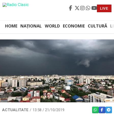
LIVE
HOME
NAȚIONAL
WORLD
ECONOMIE
CULTURĂ
L
ACTUALITATE
13:58 / 21/10/2019
WHATSAPP
FACEBO
TEL