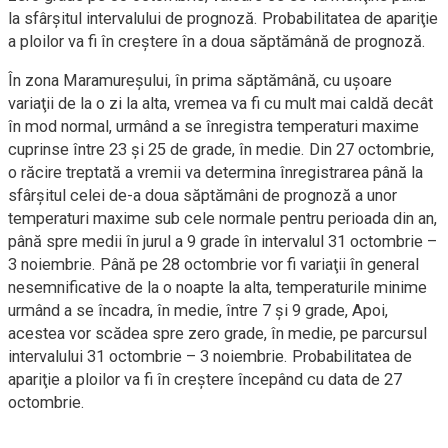
la sfârşitul intervalului de prognoză. Probabilitatea de apariţie
a ploilor va fi în creştere în a doua săptămână de prognoză.
În zona Maramureşului, în prima săptămână, cu uşoare
variaţii de la o zi la alta, vremea va fi cu mult mai caldă decât
în mod normal, urmând a se înregistra temperaturi maxime
cuprinse între 23 şi 25 de grade, în medie. Din 27 octombrie,
o răcire treptată a vremii va determina înregistrarea până la
sfârşitul celei de-a doua săptămâni de prognoză a unor
temperaturi maxime sub cele normale pentru perioada din an,
până spre medii în jurul a 9 grade în intervalul 31 octombrie –
3 noiembrie. Până pe 28 octombrie vor fi variaţii în general
nesemnificative de la o noapte la alta, temperaturile minime
urmând a se încadra, în medie, între 7 şi 9 grade, Apoi,
acestea vor scădea spre zero grade, în medie, pe parcursul
intervalului 31 octombrie – 3 noiembrie. Probabilitatea de
apariţie a ploilor va fi în creştere începând cu data de 27
octombrie.