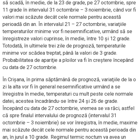
să scadă, în medie, de la 23 de grade, pe 27 octombrie, spre
11 grade în intervalul 31 octombrie – 3 noiembrie, când vor fi
valori mai scăzute decât cele normale pentru această
perioadă din an. În intervalul 21 – 27 octombrie, variaţiile
temperaturilor minime vor fi nesemnificative, urmând să se
înregistreze valori cuprinse, în medie, între 10 şi 12 grade.
Totodată, în ultimele trei zile de prognoză, temperaturile
minime vor scădea treptat, până la valori de 3 grade.
Probabilitatea de apariţie a ploilor va fi în creştere începând
cu data de 27 octombrie.
În Crişana, în prima săptămână de prognoză, variaţiile de la o
zi la alta vor fi în general nesemnificative urmând a se
înregistra în medie, temperaturi cu mult peste cele normale
datei, acestea încadrându-se între 24 şi 26 de grade.
Începând cu data de 27 octombrie, vremea se va răci, astfel
că spre finalul intervalului de prognoză (intervalul 31
octombrie – 3 noiembrie) se vor înregistra, în medie, maxime
mai scăzute decât cele normale pentru această perioada din
an, în jurul a 10 grade. Regimul termic nocturn va avea un