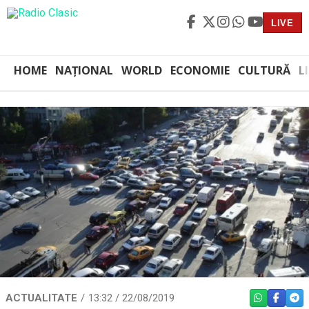
LIVE
HOME
NAȚIONAL
WORLD
ECONOMIE
CULTURĂ
L
ACTUALITATE
13:32 / 22/08/2019
WHATSAPP
FACEBO
TEL