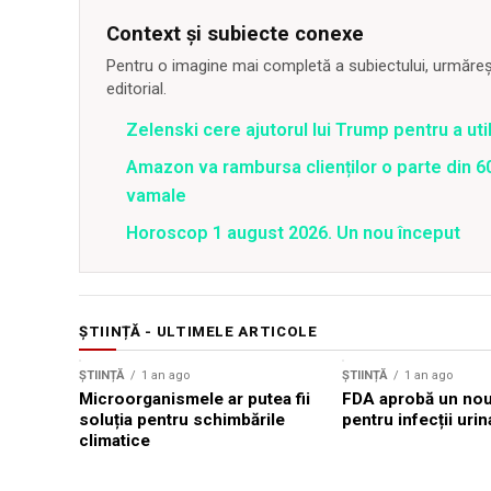
Context și subiecte conexe
Pentru o imagine mai completă a subiectului, urmărește
editorial.
Zelenski cere ajutorul lui Trump pentru a util
Amazon va rambursa clienților o parte din 60
vamale
Horoscop 1 august 2026. Un nou început
ȘTIINȚĂ - ULTIMELE ARTICOLE
ȘTIINȚĂ
1 an ago
ȘTIINȚĂ
1 an ago
Microorganismele ar putea fii
FDA aprobă un nou 
soluția pentru schimbările
pentru infecții urin
climatice