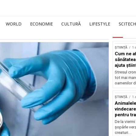
WORLD
ECONOMIE
CULTURĂ
LIFESTYLE
SCITECH
ȘTIINȚĂ
1 
Cum ne af
sănătatea
ajuta știin
Stresul cron
tot mai mar
oamenilor di
ȘTIINȚĂ
1 
Animalele
vindecare
pentru tr
De la viermi
șopârle verz
creaturi...