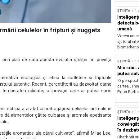
ȘTIINȚĂ
1 
Inteligenț
detecta b
umană
mării celulelor în fripturi și nuggets
Vocea umană
ajutorul inte
biomarker p
prin plan de data acesta evoluția științei în privința
ȘTIINȚĂ
1 
Microbii: a
putea sal
rnativă ecologică și etică la cotletele și fripturile
O perspecti
gustului autentic. Recent, cercetătorii au dezvoltat carne
cartea „Thi
 temperaturi ridicate, o inovație care ar putea spori
Peter Forbes
ns, echipa a arătat că îmbogățirea celulelor animale in
ȘTIINȚĂ
1 
re dă alimentelor gătite culoarea și aromele apetisante
Inteligența
nale.
convingăt
în dezbate
ățile aromatice ale cărnii cultivate”, afirmă Milae Lee,
Chatboții s