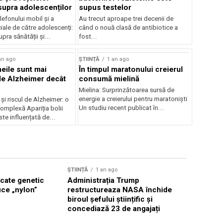
supra adolescenților
supus testelor
elefonului mobil și a
Au trecut aproape trei decenii de
ciale de către adolescenți:
când o nouă clasă de antibiotice a
pra sănătății și...
fost...
an ago
ȘTIINȚĂ
1 an ago
eile sunt mai
În timpul maratonului creierul
de Alzheimer decât
consumă mielină
Mielina: Surprinzătoarea sursă de
energie a creierului pentru maratoniști
i riscul de Alzheimer: o
Un studiu recent publicat în...
omplexă Apariția bolii
te influențată de...
ȘTIINȚĂ
1 
ȘTIINȚĂ
1 an ago
Lecțiile 
icate genetic
Administrația Trump
uce „nylon”
restructureaza NASA închide
biroul șefului științific și
concediază 23 de angajați