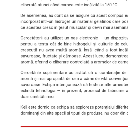
eliberată atunci când carnea este încălzită la 150 °C.
De asemenea, au dorit să se asigure că acest compus este
încorporat într-un hidrogel: un material gelatinos care po
ce acestea cresc în țesut muscular și devin mai asemănă
Cercetătorii au utilizat un nas electronic — un dispozi
pentru a testa cât de bine hidrogelul și culturile de c
crescută nu avea multă aromă. Însă, când a fost încă
savuroase, fructate și cărnoase. Acest lucru demonstre
aromă, oferind o eliberare controlată a aromelor de carne
Cercetările suplimentare au arătat că o combinație de tr
aromă și mai apropiată de cea a cărnii de vită convențio
savuroase. Echipa intenționează să testeze alte amestec
extindă tehnologia — în prezent, procesul de fabricare a 
doar cantități mici.
Kell este dornic ca echipa să exploreze potențialul diferi
dominanți din alte specii și tipuri de produse, nu doar din 