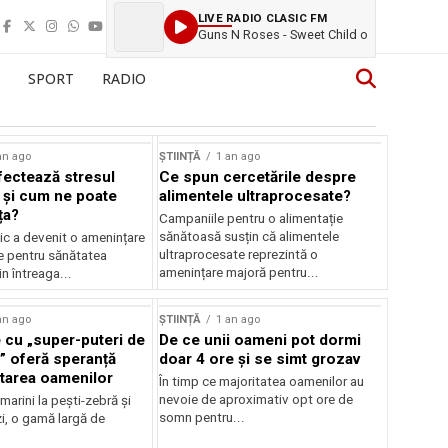
LIVE RADIO CLASIC FM
Guns N Roses - Sweet Child o
SPORT
RADIO
an ago
ȘTIINȚĂ
1 an ago
ectează stresul
Ce spun cercetările despre
 și cum ne poate
alimentele ultraprocesate?
ța?
Campaniile pentru o alimentație
sănătoasă susțin că alimentele
ic a devenit o amenințare
ultraprocesate reprezintă o
e pentru sănătatea
amenințare majoră pentru...
n întreaga...
an ago
ȘTIINȚĂ
1 an ago
 cu „super-puteri de
De ce unii oameni pot dormi
” oferă speranță
doar 4 ore și se simt grozav
atarea oamenilor
În timp ce majoritatea oamenilor au
nevoie de aproximativ opt ore de
 marini la pești-zebră și
somn pentru...
i, o gamă largă de