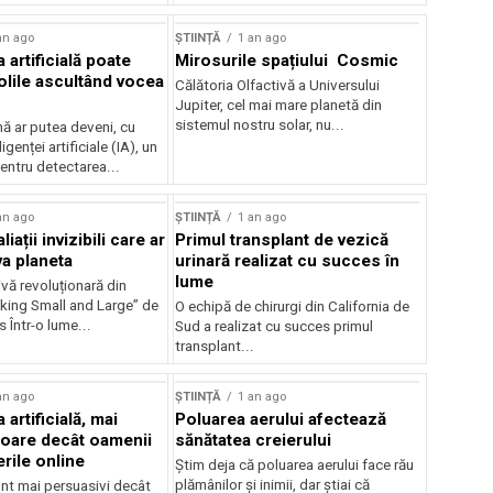
an ago
ȘTIINȚĂ
1 an ago
a artificială poate
Mirosurile spațiului Cosmic
olile ascultând vocea
Călătoria Olfactivă a Universului
Jupiter, cel mai mare planetă din
sistemul nostru solar, nu...
 ar putea deveni, cu
ligenței artificiale (IA), un
entru detectarea...
an ago
ȘTIINȚĂ
1 an ago
liații invizibili care ar
Primul transplant de vezică
va planeta
urinară realizat cu succes în
lume
vă revoluționară din
nking Small and Large” de
O echipă de chirurgi din California de
 Într-o lume...
Sud a realizat cu succes primul
transplant...
an ago
ȘTIINȚĂ
1 an ago
 artificială, mai
Poluarea aerului afectează
oare decât oamenii
sănătatea creierului
rile online
Știm deja că poluarea aerului face rău
plămânilor și inimii, dar știai că
unt mai persuasivi decât