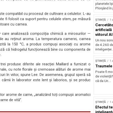
planetele îș
Plonjând în p
 compatibil cu procesul de cultivare a celulelor. L-au
ate fi folosit ca suport pentru celulele stem, pe măsură
ȘTIINȚĂ
1 
toare cu carnea.
Cercetător
artificial
tiv care analizează compoziția chimică a mirosurilor —
viitorul AI
elule au reținut aroma. La temperatura camerei, carnea
Un nou sond
lzită la 150 °C, a produs compuși asociați cu arome
de 4.260 de
ază că hidrogelul funcționează bine cu componenta de
inteligenței.
.
ȘTIINȚĂ
1 
ei produse diferite ale reacției Maillard a furnizat o
Traumele 
nale, cu note florale și cremoase alături de arome mai
Poate fi mo
uri în viitor, spune Lee. De asemenea, grupul speră să
de violență
cărnii în laborator este lent și laborios, și se produc
că da Un...
telor arome de carne, „analizând toți compușii aromatici
carne de vită”.
ȘTIINȚĂ
1 
Efectul t
inteligent