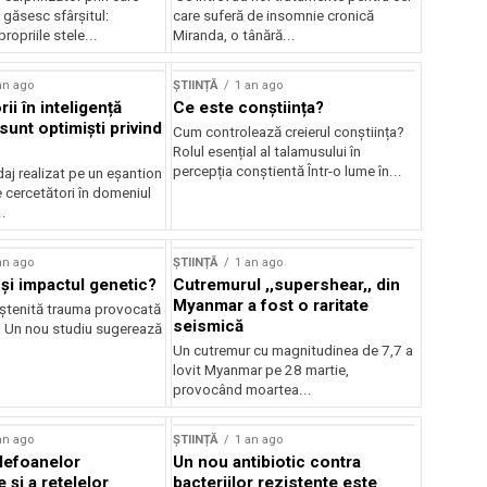
i găsesc sfârșitul:
care suferă de insomnie cronică
ropriile stele...
Miranda, o tânără...
an ago
ȘTIINȚĂ
1 an ago
ii în inteligență
Ce este conștiința?
ă sunt optimiști privind
Cum controlează creierul conștiința?
Rolul esențial al talamusului în
percepția conștientă Într-o lume în...
aj realizat pe un eșantion
 cercetători în domeniul
..
an ago
ȘTIINȚĂ
1 an ago
și impactul genetic?
Cutremurul ,,supershear,, din
Myanmar a fost o raritate
ștenită trauma provocată
seismică
? Un nou studiu sugerează
Un cutremur cu magnitudinea de 7,7 a
lovit Myanmar pe 28 martie,
provocând moartea...
an ago
ȘTIINȚĂ
1 an ago
elefoanelor
Un nou antibiotic contra
e și a rețelelor
bacteriilor rezistente este