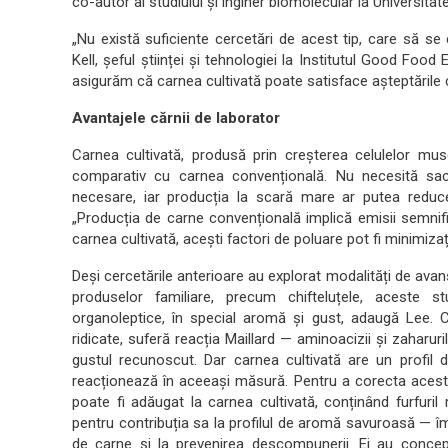
co-autor al studiului și inginer biomolecular la Universitat
„Nu există suficiente cercetări de acest tip, care să se
Kell, șeful științei și tehnologiei la Institutul Good Foo
asigurăm că carnea cultivată poate satisface așteptările
Avantajele cărnii de laborator
Carnea cultivată, produsă prin creșterea celulelor mu
comparativ cu carnea convențională. Nu necesită sacr
necesare, iar producția la scară mare ar putea reduc
„Producția de carne convențională implică emisii semnifi
carnea cultivată, acești factori de poluare pot fi minimizați
Deși cercetările anterioare au explorat modalități de avan
produselor familiare, precum chifteluțele, aceste st
organoleptice, în special aromă și gust, adaugă Lee. 
ridicate, suferă reacția Maillard — aminoacizii și zaharur
gustul recunoscut. Dar carnea cultivată are un profil 
reacționează în aceeași măsură. Pentru a corecta acest 
poate fi adăugat la carnea cultivată, conținând furfuri
pentru contribuția sa la profilul de aromă savuroasă — î
de carne și la prevenirea descompunerii. Ei au conce