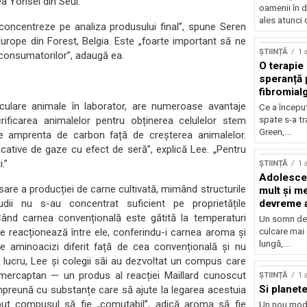
ea Yonsei din Seul.
oamenii în d
ales atunci 
 concentreze pe analiza produsului final”, spune Seren
d Europe din Forest, Belgia. Este „foarte important să ne
ȘTIINȚĂ
1 
 consumatorilor”, adaugă ea.
O terapie 
speranță 
fibromial
sculare animale în laborator, are numeroase avantaje
Ce a începu
ificarea animalelor pentru obținerea celulelor stem
spate s-a t
Green,...
e amprenta de carbon față de creșterea animalelor.
cative de gaze cu efect de seră”, explică Lee. „Pentru
.”
ȘTIINȚĂ
1 
Adolescen
sare a producției de carne cultivată, mimând structurile
mult și me
udii nu s-au concentrat suficient pe proprietățile
devreme a
Când carnea convențională este gătită la temperaturi
Un somn de 
ile reacționează între ele, conferindu-i carnea aroma și
culcare mai
lungă,...
de aminoacizi diferit față de cea convențională și nu
lucru, Lee și colegii săi au dezvoltat un compus care
l mercaptan — un produs al reacției Maillard cunoscut
ȘTIINȚĂ
1 
Si planete
mpreună cu substanțe care să ajute la legarea acestuia
put compusul să fie „comutabil”, adică aroma să fie
Un nou mod 