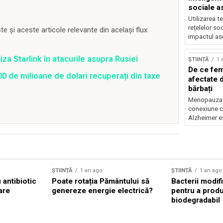
sociale a
Utilizarea t
rețelelor so
 și aceste articole relevante din același flux
impactul asu
iza Starlink în atacurile asupra Rusiei
ȘTIINȚĂ
1 
De ce fem
0 de milioane de dolari recuperați din taxe
afectate 
bărbați
Menopauza ș
conexiune c
Alzheimer es
ȘTIINȚĂ
1 an ago
ȘTIINȚĂ
1 an ago
antibiotic
Poate rotația Pământului să
Bacterii modif
are
genereze energie electrică?
pentru a prod
biodegradabil