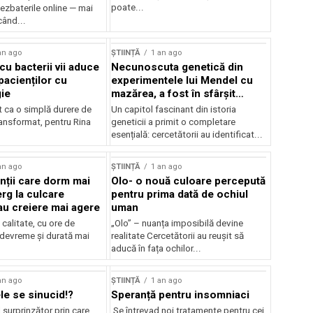
poate...
ezbaterile online — mai
când...
an ago
ȘTIINȚĂ
1 an ago
cu bacterii vii aduce
Necunoscuta genetică din
pacienților cu
experimentele lui Mendel cu
gie
mazărea, a fost în sfârșit
rezolvară
t ca o simplă durere de
Un capitol fascinant din istoria
ransformat, pentru Rina
geneticii a primit o completare
esențială: cercetătorii au identificat...
an ago
ȘTIINȚĂ
1 an ago
ții care dorm mai
Olo- o nouă culoare percepută
rg la culcare
pentru prima dată de ochiul
u creiere mai agere
uman
calitate, cu ore de
„Olo” – nuanța imposibilă devine
 devreme și durată mai
realitate Cercetătorii au reușit să
aducă în fața ochilor...
an ago
ȘTIINȚĂ
1 an ago
le se sinucid!?
Speranță pentru insomniaci
surprinzător prin care
Se întrevad noi tratamente pentru cei