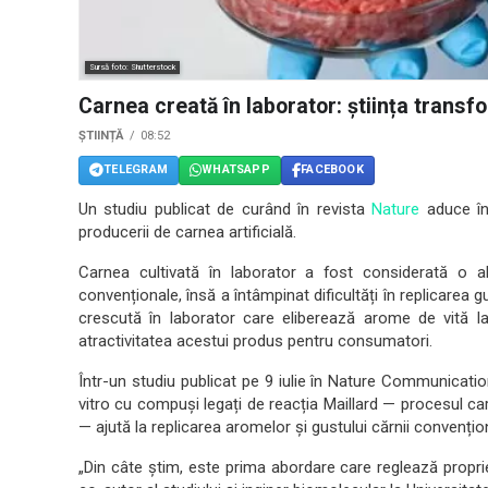
Sursă foto: Shutterstock
Carnea creată în laborator: știința transfor
ȘTIINȚĂ
08:52
TELEGRAM
WHATSAPP
FACEBOOK
Un studiu publicat de curând în revista
Nature
aduce în 
producerii de carnea artificială.
Carnea cultivată în laborator a fost considerată o alte
convenționale, însă a întâmpinat dificultăți în replicarea 
crescută în laborator care eliberează arome de vită la
atractivitatea acestui produs pentru consumatori.
Într-un studiu publicat pe 9 iulie în Nature Communicatio
vitro cu compuși legați de reacția Maillard — procesul ca
— ajută la replicarea aromelor și gustului cărnii convențio
„Din câte știm, este prima abordare care reglează propriet