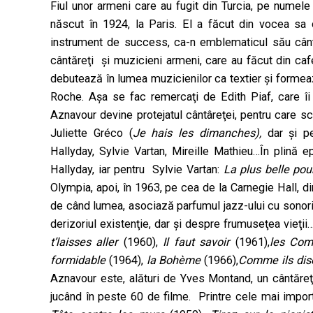
Fiul unor armeni care au fugit din Turcia, pe numel
născut în 1924, la Paris. El a făcut din vocea sa c
instrument de success, ca-n emblematicul său câ
cântăreţi şi muzicieni armeni, care au făcut din cafe
debutează în lumea muzicienilor ca textier şi formea
Roche. Aşa se fac remercaţi de Edith Piaf, care îi i
Aznavour devine protejatul cântâreţei, pentru care s
Juliette Gréco (
Je hais les dimanches),
dar şi pe
Hallyday, Sylvie Vartan, Mireille Mathieu…În plină 
Hallyday, iar pentru Sylvie Vartan:
La plus belle pou
Olympia, apoi, în 1963, pe cea de la Carnegie Hall, d
de când lumea, asociază parfumul jazz-ului cu sonorit
derizoriul existenţie, dar şi despre frumuseţea vieţii
t’laisses aller
(1960),
Il faut savoir
(1961),
les Com
formidable
(1964),
la Bohème
(1966),
Comme ils dis
Aznavour este, alături de Yves Montand, un cântăreţ
jucând în peste 60 de filme. Printre cele mai import