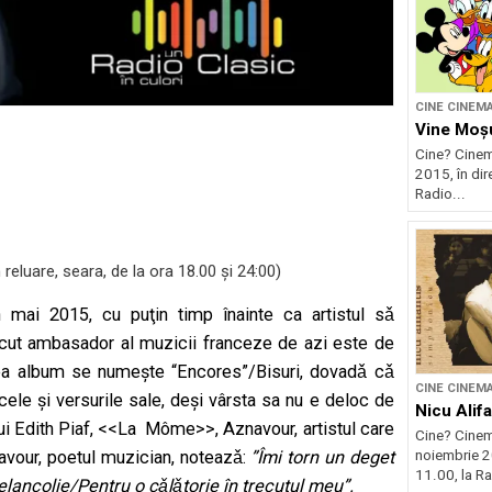
CINE CINEM
Vine Moș
Cine? Cinem
2015, în dir
Radio...
 reluare, seara, de la ora 18.00 şi 24:00)
mai 2015, cu puţin timp înainte ca artistul sǎ
cut ambasador al muzicii franceze de azi este de
 lea album se numeşte “Encores”/Bisuri, dovadǎ cǎ
CINE CINEM
cele şi versurile sale, deşi vârsta sa nu e deloc de
Nicu Alifa
s lui Edith Piaf, <<La Môme>>, Aznavour, artistul care
Cine? Cinem
navour, poetul muzician, noteazǎ:
”Îmi torn un deget
noiembrie 20
11.00, la Ra
elancolie/Pentru o cǎlǎtorie în trecutul meu”.