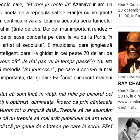
ecele sale,
“Et moi je reste là”
Azanavour are un
Cine? Cinema
23 octombrie
 acela de a repopula satele Franţei cu imigranţi!
11.00, la Ra
va continua în vara şi toamna aceasta seria turneelor
altul în Ţările de Jos. Dar cel mai important rendez –
a celor şase concerte pe care le va da la Paris, în
artist al secolului”. E muzicianul care jonglează
inteligent, care l-a ghidat în cei peste 70 de ani de
vour,
că:”
Je n’ai pas vu le temps passé”/
/ Nu am
ă melodia “
Sa jeunesse”
, pe care a scris-o la mai
importantă, dar şi care l-a făcut cunoscut marelui
CINE CINEM
RAY CHA
Cine? Cinem
at că sunt încă în viaţă, mă ridic pe piciorul cel
2015, în dir
oţi fi optimist dimineaţa. Încerc ca prin cântecele
www.clasicr
destin al...
 Murim tot o singură dată…Trebuie să ne asumăm
tru că nu trebuie să mai arăt publicului că am voce,
liază pe genul de cântece pe care le scriu. Fără