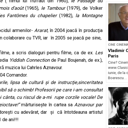
ste
( filmul lui Truffaut din 1960),
le Passage du
 mois d’août
(1965),
le Tambour
(1979), de Volker
les Fantômes du chapelier
(1982),
la Montagne
ocidul armenilor-
Ararat,
în 2004 joacă în producţia
în colaborare cu TVR, iar în 2005 se joacă pe sine,
CINE CINEM
Vladimir 
lme, a scris dialoguri pentru filme, ca de ex.
Les
Paris
media
Yiddish Connection
de Paul Boujenah, de ex.),
Cine? Cinem
orǎ muzica lui Cahrles Aznavour.
www.ClasicR
iunie, de la
2004 Comandor.
Boerescu...
le, lipsa de cultură şi de instrucţie,sinceritatea
il să o schimb! Profesorii pe care i-am consultat
oi cânta, cu riscul de a-mi rupe corzile vocale!
De
eioctave!”
mărturiseşte în cartea sa
Aznavour par
doreşti cu adevărat, dar şi că întotdeauna artistul
 de ani!!!