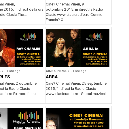
! Vineri,
Cine? Cinema! Vineri, 9
 2015, în direct de la ora
octombrie 2015, în direct la Radio
dio Clasic The...
Clasic www.clasicradio.ro Connie
Francis? O...
A
11 ani ago
CINE CINEMA
11 ani ago
RLES
ABBA
a! Vineri, 2 octombrie
Cine? Cinema! Vineri, 25 septembrie
ect la Radio Clasic
2015, în direct la Radio Clasic
adio.ro Extraordinarul
www.clasicradio.ro Grupul muzical...