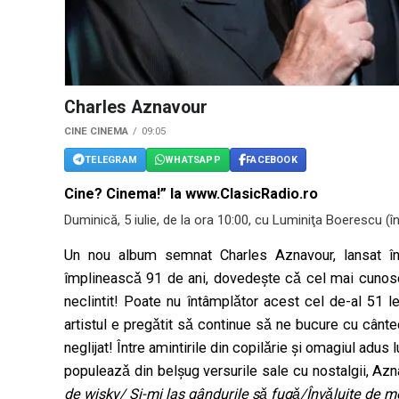
Charles Aznavour
CINE CINEMA
09:05
TELEGRAM
WHATSAPP
FACEBOOK
Cine? Cinema!” la www.ClasicRadio.ro
Duminică, 5 iulie, de la ora 10:00, cu Luminiţa Boerescu (în
Un nou album semnat Charles Aznavour, lansat în 
împlineascǎ 91 de ani, dovedeşte cǎ cel mai cunos
neclintit! Poate nu întâmplǎtor acest cel de-al 51
artistul e pregǎtit sǎ continue sǎ ne bucure cu cânte
neglijat! Între amintirile din copilǎrie şi omagiul adu
populeazǎ din belşug versurile sale cu nostalgii, Az
de wisky/ Şi-mi las gândurile sǎ fugǎ/Învǎluite de m