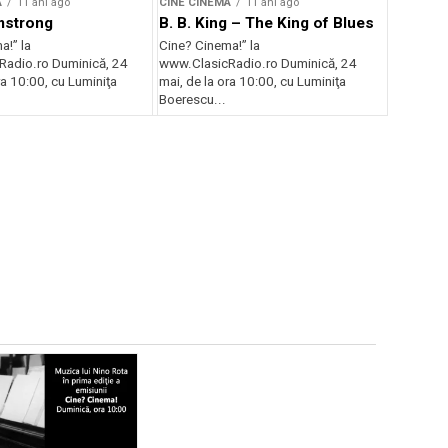
A
11 ani ago
CINE CINEMA
11 ani ago
mstrong
B. B. King – The King of Blues
a!” la
Cine? Cinema!” la
adio.ro Duminică, 24
www.ClasicRadio.ro Duminică, 24
ra 10:00, cu Luminiţa
mai, de la ora 10:00, cu Luminiţa
Boerescu...