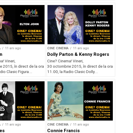
A
11 ani ago
CINE CINEMA
11 ani ago
n
Dolly Parton & Kenny Rogers
! Vineri,
Cine? Cinema! Vineri,
 2015, în direct de la ora
30 octombrie 2015, în direct de la ora
dio Clasic Figura...
11.00, la Radio Clasic Dolly...
A
11 ani ago
CINE CINEMA
11 ani ago
es
Connie Francis