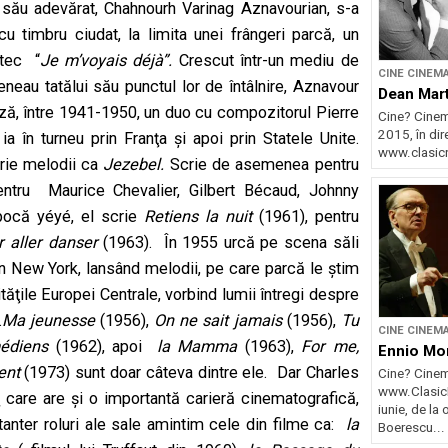
e său adevărat, Chahnourh Varinag Aznavourian, s-a
u timbru ciudat, la limita unei frângeri parcă, un
ntec “
Je m’voyais déjà”.
Crescut într-un mediu de
CINE CINEM
neau tatălui său punctul lor de întâlnire, Aznavour
Dean Mart
ză, între 1941-1950, un duo cu compozitorul Pierre
Cine? Cinem
2015, în dir
a în turneu prin Franţa şi apoi prin Statele Unite.
www.clasicr
crie melodii ca
Jezebel.
Scrie de asemenea pentru
ntru Maurice Chevalier, Gilbert Bécaud, Johnny
epocă yéyé, el scrie
Retiens la nuit
(1961), pentru
r aller danser
(1963). În 1955 urcă pe scena săli
in New York, lansând melodii, pe care parcă le ştim
ăţile Europei Centrale, vorbind lumii întregi despre
…
Ma jeunesse
(1956),
On ne sait jamais
(1956),
Tu
CINE CINEM
édiens
(1962), apoi
la Mamma
(1963),
For me,
Ennio Mo
ent
(1973) sunt doar câteva dintre ele. Dar Charles
Cine? Cinem
www.ClasicR
 care are şi o importantă carieră cinematografică,
iunie, de la
anter roluri ale sale amintim cele din filme ca:
la
Boerescu...