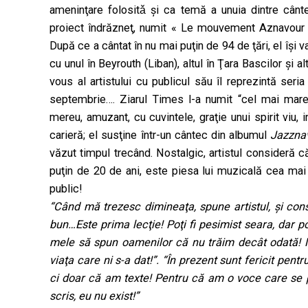
ameninţare folositǎ şi ca temă a unuia dintre cânt
proiect îndrăzneţ, numit « Le mouvement Aznavour »
După ce a cântat în nu mai puţin de 94 de ţări, el îşi 
cu unul în Beyrouth (Liban), altul în Ţara Bascilor şi 
vous al artistului cu publicul său îl reprezintă seri
septembrie…. Ziarul Times l-a numit “cel mai mare 
mereu, amuzant, cu cuvintele, graţie unui spirit viu, 
carieră; el susţine într-un cântec din albumul
Jazzna
văzut timpul trecând. Nostalgic, artistul consideră c
puţin de 20 de ani, este piesa lui muzicală cea mai 
public!
“Când mă trezesc dimineaţa, spune artistul, şi const
bun…Este prima lecţie! Poţi fi pesimist seara, dar p
mele să spun oamenilor că nu trăim decât odată!
viaţa care ni s-a dat!”. “În prezent sunt fericit pen
ci doar că am texte! Pentru că am o voce care se p
scris, eu nu exist!”