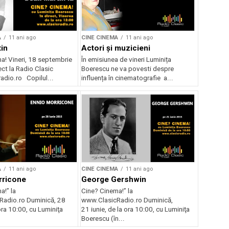
A
11 ani ago
CINE CINEMA
11 ani ago
in
Actori și muzicieni
a! Vineri, 18 septembrie
În emisiunea de vineri Luminița
ect la Radio Clasic
Boerescu ne va povesti despre
adio.ro Copilul...
influența în cinematografie a...
A
11 ani ago
CINE CINEMA
11 ani ago
rricone
George Gershwin
a!” la
Cine? Cinema!” la
adio.ro Duminică, 28
www.ClasicRadio.ro Duminică,
 ora 10:00, cu Luminiţa
21 iunie, de la ora 10:00, cu Luminiţa
Boerescu (în...