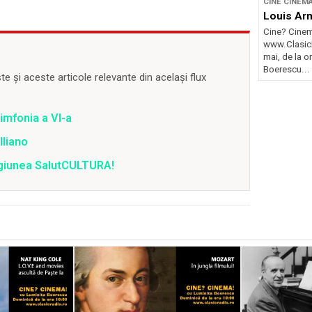
CINE CINEM
Louis Ar
Cine? Cinem
www.ClasicR
mai, de la o
Boerescu...
 și aceste articole relevante din același flux
imfonia a VI-a
lliano
agiunea SalutCULTURA!