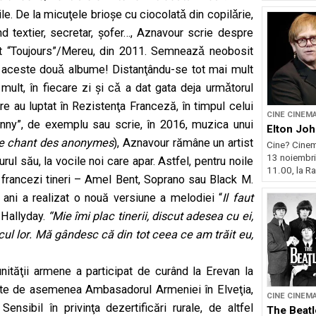
ile. De la micuţele brioşe cu ciocolatǎ din copilǎrie,
nd textier, secretar, şofer…, Aznavour scrie despre
it “Toujours”/Mereu, din 2011. Semneazǎ neobosit
u aceste douǎ albume! Distanţându-se tot mai mult
mult, în fiecare zi şi cǎ a dat gata deja urmǎtorul
 au luptat în Rezistenţa Franceză, în timpul celui
CINE CINEM
nny”, de exemplu sau scrie, în 2016, muzica unui
Elton Joh
e chant des
anonymes
), Aznavour rămâne un artist
Cine? Cinema
13 noiembrie
urul său, la vocile noi care apar. Astfel, pentru noile
11.00, la Ra
ii francezi tineri – Amel Bent, Soprano sau Black M.
 ani a realizat o nouă versiune a melodiei “
Il faut
 Hallyday.
“Mie îmi plac tinerii, discut adesea cu ei,
ocul lor. Mă gândesc că din tot ceea ce am trăit eu,
nităţii armene a participat de curând la Erevan la
este de asemenea Ambasadorul Armeniei în Elveţia,
CINE CINEM
nsibil în privinţa dezertificări rurale, de altfel
The Beatl