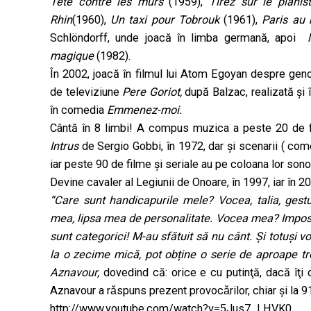
Tête contre les murs
(1959),
Tirez sur le piani
Rhin
(1960),
Un taxi pour Tobrouk
(1961),
Paris au
Schlöndorff, unde joacă în limba germană, apoi
magique
(1982).
În 2002, joacă în filmul lui Atom Egoyan despre gen
de televiziune
Pere Goriot,
după Balzac, realizată şi 
în comedia
Emmenez-moi.
Cântă în 8 limbi! A compus muzica a peste 20 de fi
Intrus
de Sergio Gobbi, în 1972, dar şi scenarii ( co
iar peste 90 de filme şi seriale au pe coloana lor son
Devine cavaler al Legiunii de Onoare, în 1997, iar în 
“Care sunt handicapurile mele? Vocea, talia, gesturi
mea, lipsa mea de personalitate. Vocea mea? Imposib
sunt categorici! M-au sfătuit să nu cânt. Şi totuşi v
la
o zecime mică, pot ob
ț
ine
o serie de aproape tr
Aznavour,
dovedind că: orice e cu putinţă, dacă îţi 
Aznavour a rǎspuns prezent provocǎrilor, chiar şi la 91
http://www.youtube.com/watch?v=5Jus7_LHVK0