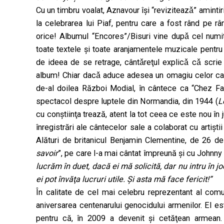
Cu un timbru voalat, Aznavour îşi “reviziteazǎ” amintir
la celebrarea lui Piaf, pentru care a fost rând pe râ
orice! Albumul “Encores”/Bisuri vine dupǎ cel num
toate textele şi toate aranjamentele muzicale pentr
de ideea de se retrage, cântǎreţul explicǎ cǎ scrie 
album! Chiar dacǎ aduce adesea un omagiu celor care
de-al doilea Război Modial, în cântece ca “Chez Fa
spectacol despre luptele din Normandia, din 1944 (
L
cu conştiinţa trează, atent la tot ceea ce este nou în j
înregistrări ale cântecelor sale a colaborat cu artişt
Alături de britanicul Benjamin Clementine, de 26 de
savoir
”, pe care l-a mai cântat împreună şi cu Johnny
lucrăm în duet, dacă ei mă solicită, dar nu intru în j
ei pot învăţa lucruri utile. Şi asta mă face fericit!”
În calitate de cel mai celebru reprezentant al comu
aniversarea centenarului genocidului armenilor. El 
pentru că, în 2009 a devenit şi cetăţean armean. Se