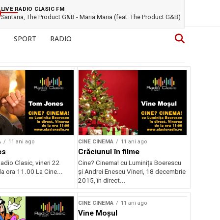
LIVE RADIO CLASIC FM
Santana, The Product G&B - Maria Maria (feat. The Product G&B)
SPORT
RADIO
A
11 ani ago
CINE CINEMA
11 ani ago
es
Crăciunul în filme
Radio Clasic, vineri 22
Cine? Cinema! cu Luminița Boerescu
 la ora 11.00 La Cine...
și Andrei Enescu Vineri, 18 decembrie
2015, în direct...
CINE CINEMA
11 ani ago
Vine Moșul