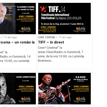
A
11 ani ago
CINE CINEMA
11 ani ago
Cosma – un român la
TIFF – în direct
Cine? Cinema!” la
www.ClasicRadio.ro Duminică, 7
a!” la
iunie, de la ora 10:00, cu Luminiţa
adio.ro Duminică, 14
Boerescu...
 ora 10:00, cu Luminiţa