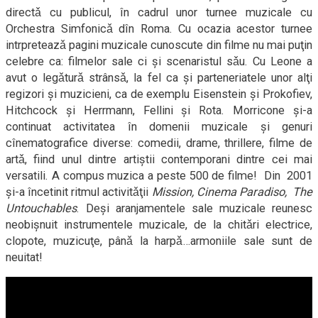
directǎ cu publicul, în cadrul unor turnee muzicale cu
Orchestra Simfonicǎ dîn Roma. Cu ocazia acestor turnee
intrpreteazǎ pagini muzicale cunoscute din filme nu mai puţin
celebre ca: filmelor sale ci şi scenaristul sǎu. Cu Leone a
avut o legǎturǎ strânsǎ, la fel ca şi parteneriatele unor alţi
regizori şi muzicieni, ca de exemplu Eisenstein şi Prokofiev,
Hitchcock şi Herrmann, Fellini şi Rota. Morricone şi-a
continuat activitatea în domenii muzicale şi genuri
cînematografice diverse: comedii, drame, thrillere, filme de
artǎ, fiind unul dintre artiştii contemporani dintre cei mai
versatili. A compus muzica a peste 500 de filme! Din 2001
şi-a încetinit ritmul activitǎţii
Mission
, Cinema Paradiso, The
Untouchables
. Deşi aranjamentele sale muzicale reunesc
neobişnuit instrumentele muzicale, de la chitǎri electrice,
clopote, muzicuţe, pânǎ la harpǎ…armoniile sale sunt de
neuitat!