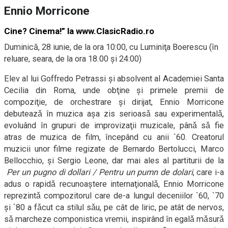
Ennio Morricone
Cine? Cinema!” la www.ClasicRadio.ro
Duminică, 28 iunie, de la ora 10:00, cu Luminiţa Boerescu (în
reluare, seara, de la ora 18.00 şi 24:00)
Elev al lui Goffredo Petrassi şi absolvent al Academiei Santa
Cecilia din Roma, unde obţine şi primele premii de
compoziţie, de orchestrare şi dirijat, Ennio Morricone
debuteazǎ în muzica aşa zis serioasǎ sau experimentalǎ,
evoluând în grupuri de improvizaţii muzicale, pânǎ sǎ fie
atras de muzica de film, începând cu anii `60. Creatorul
muzicii unor filme regizate de Bernardo Bertolucci, Marco
Bellocchio, şi Sergio Leone, dar mai ales al partiturii de la
Per un pugno di dollari / Pentru un pumn de dolari
, care i-a
adus o rapidǎ recunoaştere internaţionalǎ, Ennio Morricone
reprezintǎ compozitorul care de-a lungul deceniilor `60, `70
şi `80 a fǎcut ca stilul sǎu, pe cât de liric, pe atât de nervos,
sǎ marcheze componistica vremii, inspirând în egalǎ mǎsurǎ