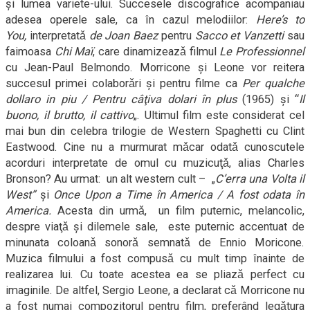
şi lumea variete-ului. Succesele discografice acompaniau
adesea operele sale, ca în cazul melodiilor:
Here’s to
You,
interpretatǎ
de Joan Baez
pentru
Sacco et Vanzetti
sau
faimoasa
Chi Maï
, care dinamizeazǎ filmul
Le Professionnel
cu Jean-Paul Belmondo. Morricone şi Leone vor reitera
succesul primei colaborǎri şi pentru filme ca
Per qualche
dollaro in piu / Pentru câţiva dolari în plus
(1965) şi “
Il
buono, il brutto, il cattivo
„. Ultimul film este considerat cel
mai bun din celebra trilogie de Western Spaghetti cu Clint
Eastwood. Cine nu a murmurat mǎcar odatǎ cunoscutele
acorduri interpretate de omul cu muzicuţǎ, alias Charles
Bronson? Au urmat: un alt western cult – „
C’erra una Volta il
West”
şi
Once Upon a Time în America / A fost odata în
America.
Acesta din urmǎ, un film puternic, melancolic,
despre viaţǎ şi dilemele sale, este puternic accentuat de
minunata coloanǎ sonorǎ semnatǎ de Ennio Moricone.
Muzica filmului a fost compusǎ cu mult timp înainte de
realizarea lui. Cu toate acestea ea se pliazǎ perfect cu
imaginile. De altfel, Sergio Leone, a declarat cǎ Morricone nu
a fost numai compozitorul pentru film, preferând legǎtura