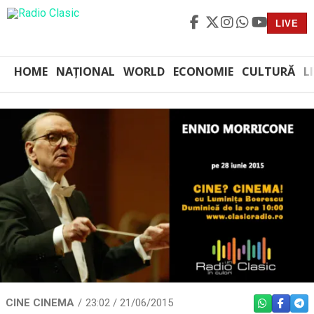
LIVE
HOME
NAȚIONAL
WORLD
ECONOMIE
CULTURĂ
L
CINE CINEMA
23:02 / 21/06/2015
WHATSAPP
FACEBO
TEL