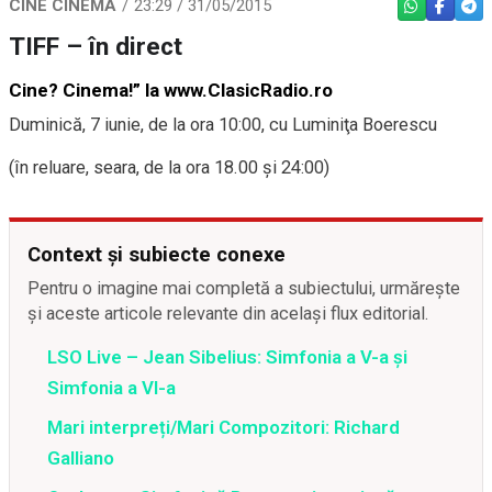
CINE CINEMA
23:29 / 31/05/2015
WHATSAPP
FACEBO
TEL
TIFF – în direct
Cine? Cinema!” la www.ClasicRadio.ro
Duminică, 7 iunie, de la ora 10:00, cu Luminiţa Boerescu
(în reluare, seara, de la ora 18.00 şi 24:00)
Context și subiecte conexe
Pentru o imagine mai completă a subiectului, urmărește
și aceste articole relevante din același flux editorial.
LSO Live – Jean Sibelius: Simfonia a V-a și
Simfonia a VI-a
Mari interpreți/Mari Compozitori: Richard
Galliano