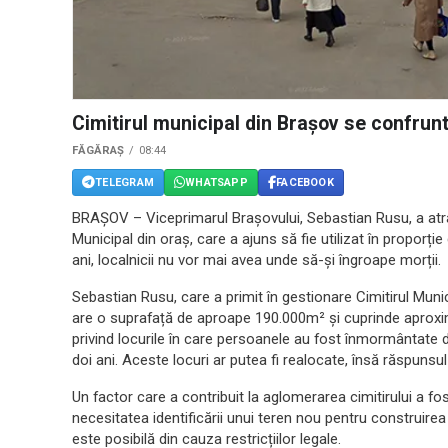
Cimitirul municipal din Brașov se confruntă
FĂGĂRAȘ
08:44
TELEGRAM
WHATSAPP
FACEBOOK
BRAȘOV – Viceprimarul Brașovului, Sebastian Rusu, a atras
Municipal din oraș, care a ajuns să fie utilizat în proporți
ani, localnicii nu vor mai avea unde să-și îngroape morții.
Sebastian Rusu, care a primit în gestionare Cimitirul Mun
are o suprafață de aproape 190.000m² și cuprinde aproxima
privind locurile în care persoanele au fost înmormântate de
doi ani. Aceste locuri ar putea fi realocate, însă răspunsul
Un factor care a contribuit la aglomerarea cimitirului a fos
necesitatea identificării unui teren nou pentru construirea u
este posibilă din cauza restricțiilor legale.