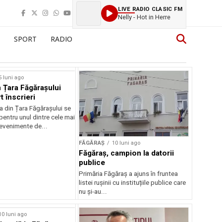
LIVE RADIO CLASIC FM
Nelly - Hot in Herre
SPORT
RADIO
5 luni ago
 Țara Făgărașului
t înscrieri
 din Țara Făgărașului se
entru unul dintre cele mai
evenimente de...
FĂGĂRAȘ
10 luni ago
Făgăraș, campion la datorii
publice
Primăria Făgăraș a ajuns în fruntea
listei rușinii cu instituțiile publice care
nu și-au...
10 luni ago