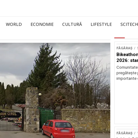
WORLD
ECONOMIE
CULTURĂ
LIFESTYLE
SCITECH
FĂGĂRAȘ
Bikeathon
2026: star
Comunitatea
pregătește p
importante 
FĂGĂRAȘ