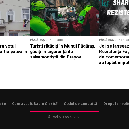
FĂGĂRAȘ
2 ani ago
FĂGĂRAȘ
2 ani a
ru votul
Turiști rătăciți în Munții Făgăraș,
Joi se lanseaz
rticipativă în
găsiți în siguranță de
Rezistența Făgă
salvamontiștii din Brașov
de comemorare
au luptat împo
tate
Cum ascult Radio Clasic?
Codul de conduită
Drept la repli
© Radio Clasic, 2026