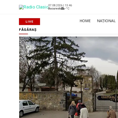
07.08.2026 | 13:46
Bucuresti
--°C
HOME
NAȚIONAL
FĂGĂRAȘ