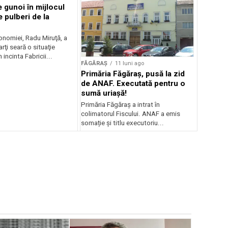
 gunoi în mijlocul
e pulberi de la
onomiei, Radu Miruţă, a
ţi seară o situaţie
 incinta Fabricii...
FĂGĂRAȘ
11 luni ago
Primăria Făgăraș, pusă la zid
de ANAF. Executată pentru o
sumă uriașă!
Primăria Făgăraș a intrat în
colimatorul Fiscului. ANAF a emis
somație și titlu executoriu...
FĂGĂRAȘ