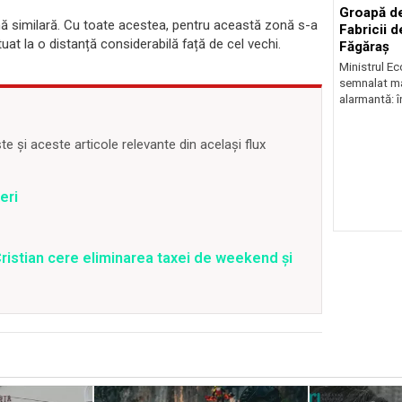
Groapă de
ă similară. Cu toate acestea, pentru această zonă s-a
Fabricii d
tuat la o distanță considerabilă față de cel vechi.
Făgăraș
Ministrul Ec
semnalat mar
alarmantă: în
 și aceste articole relevante din același flux
eri
s Cristian cere eliminarea taxei de weekend și