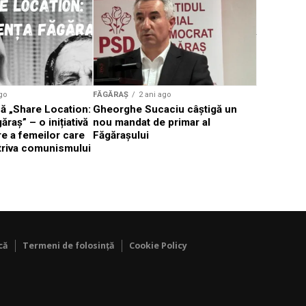
A început
strângere
în Țara Fă
go
FĂGĂRAȘ
2 ani ago
ă „Share Location:
Gheorghe Sucaciu câștigă un
raș” – o inițiativă
nou mandat de primar al
 a femeilor care
Făgărașului
triva comunismului
că
Termeni de folosință
Cookie Policy