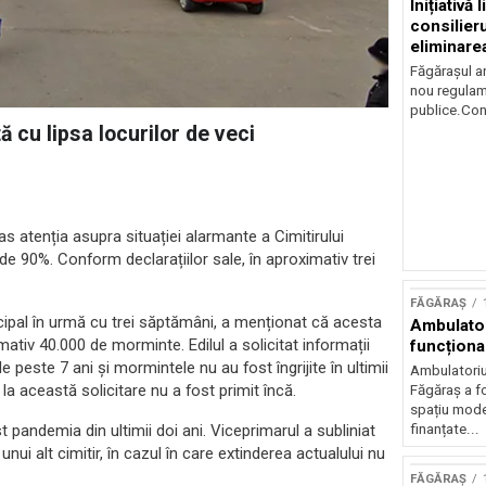
Inițiativă 
consilieru
eliminare
plata cash
Făgărașul a
nou regulame
publice.Cons
 cu lipsa locurilor de veci
 atenția asupra situației alarmante a Cimitirului
e de 90%. Conform declarațiilor sale, în aproximativ trei
FĂGĂRAȘ
icipal în urmă cu trei săptămâni, a menționat că acesta
Ambulator
tiv 40.000 de morminte. Edilul a solicitat informații
funcționa
 peste 7 ani și mormintele nu au fost îngrijite în ultimii
Ambulatoriul
 la această solicitare nu a fost primit încă.
Făgăraș a fo
spațiu moder
finanțate...
t pandemia din ultimii doi ani. Viceprimarul a subliniat
nui alt cimitir, în cazul în care extinderea actualului nu
FĂGĂRAȘ