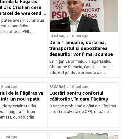
liberală la Făgăraș:
l Urs Cristian cere
a taxei de weekend și
 a parcării
r putea avea în curând un
nt al parcărilor
ilierul local PNL,...
FĂGĂRAȘ
10 luni ago
De la 1 ianuarie, sortarea,
transportul si depozitarea
deșeurilor vor fi mai scumpe
La inițiativa primarului Făgărașului,
Gheorghe Sucaciu, Consiliul Local a
adoptat joi două proiecte de...
10 luni ago
FĂGĂRAȘ
10 luni ago
iul de la Făgăraș va
Lucrări pentru confortul
 într-un nou spațiu
călătorilor, în gara Făgăraș
 de specialitate din
O veche problemă a gării din Făgăraș
st inaugurat într-un
a fost rezolvată de CFR, după ce...
nizat, după lucrări
11 luni ago