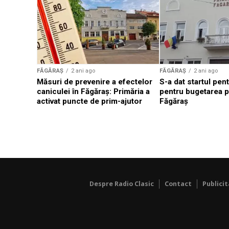
FĂGĂRAȘ
2 ani ago
FĂGĂRAȘ
2 ani ago
Măsuri de prevenire a efectelor
S-a dat startul pent
caniculei în Făgăraș: Primăria a
pentru bugetarea pa
activat puncte de prim-ajutor
Făgăraș
Despre Radio Clasic
Contact
Publici