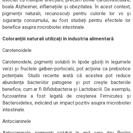
boala Alzheimer, inflamațiile și obezitatea. În acest context,
pigmenții naturali, recunoscuți pentru culorile lor vii și
siguranța consumului, au fost studiați pentru efectele lor
benefice asupra microbiotei intestinale.
Coloranțiii naturali utilizați în industria alimentară
Carotenoidele
Carotenoidele, pigmenți solubili în lipide găsiți în legumele
verzi și fructele galben-portocalii, pot acționa ca prebiotice
potențiale. Studii recente arată că acestea pot reduce
abundența bacteriilor patogene și pot crește bacteriile
benefice, cum ar fi Bifidobacteria și Lactobacili. De exemplu,
fucoxantina a fost legată de creșterea Firmicutes și
Bacteroidetes, indicând un impact pozitiv asupra microbiotei
intestinale.
Antocianinele
Antocianinele, pigmenți solubili în apă care dau florilor