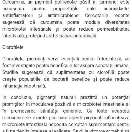
Curcumina, un pigment polifenolic găsit în turmeric, este
cunoscută pentru proprietățile sale antioxidante,
antiinflamatorii și antimicrobiene. Cercetările recente
sugerează că curcumina poate modula diversitatea
microbiotei intestinale și poate reduce permeabilitatea
intestinală, protejând astfel bariera intestinală.
Clorofilele
Clorofilele, pigmenți verzi esențiali pentru fotosinteză, au
fost investigate pentru beneficiile lor asupra sănătății umane.
Studiile sugerează că suplimentarea cu clorofilă poate
crește populațiile de bacterii benefice și poate reduce
inflamația intestinală.
În concluzie, pigmenții naturali prezintă un potențial
promițător în modularea pozitivă a microbiotei intestinale și
în promovarea sănătății generale. Cu toate acestea,
mecanismele exacte prin care acești pigmenți influențează
microbiota intestinală necesită cercetări suplimentare pentru
a fi pe deplin înțelese și validate. Studiile viitoare ar trebui să