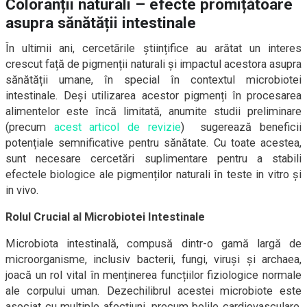
Coloranții naturali – efecte promițătoare
asupra sănătății intestinale
În ultimii ani, cercetările științifice au arătat un interes
crescut față de pigmenții naturali și impactul acestora asupra
sănătății umane, în special în contextul microbiotei
intestinale. Deși utilizarea acestor pigmenți în procesarea
alimentelor este încă limitată, anumite studii preliminare
(precum
acest articol de revizie
) sugerează beneficii
potențiale semnificative pentru sănătate. Cu toate acestea,
sunt necesare cercetări suplimentare pentru a stabili
efectele biologice ale pigmenților naturali în teste in vitro și
in vivo.
Rolul Crucial al Microbiotei Intestinale
Microbiota intestinală, compusă dintr-o gamă largă de
microorganisme, inclusiv bacterii, fungi, viruși și archaea,
joacă un rol vital în menținerea funcțiilor fiziologice normale
ale corpului uman. Dezechilibrul acestei microbiote este
asociat cu multiple afecțiuni, precum bolile cardiovasculare,