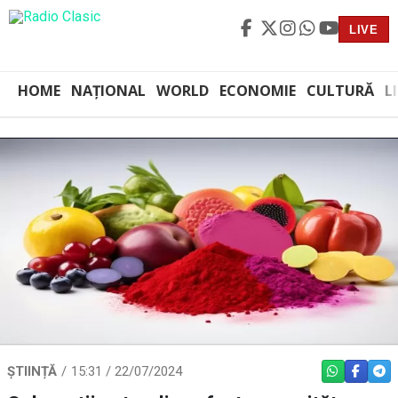
LIVE
HOME
NAȚIONAL
WORLD
ECONOMIE
CULTURĂ
L
ȘTIINȚĂ
15:31 / 22/07/2024
WHATSAPP
FACEBO
TEL