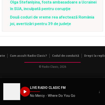
Olga Stefanîşina, fosta ambasadoare a Ucrainei
în SUA, inculpată pentru corupţie
Două coduri de vreme rea afectează România
joi, avertizări pentru 39 de județe
tate
Cum ascult Radio Clasic?
Codul de conduită
Drept la repli
© Radio Clasic, 2026
LIVE RADIO CLASIC FM
↓
No Mercy - Where Do You Go