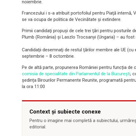
noiembrie.
Francezului i s-a atribuit portofoliul pentru Piaţă internă, V
se va ocupa de politica de Vecinătate şi extindere.
Primii candidaţi propuşi de cele trei ţări pentru posturile
Plumb (România) şi Laszlo Trocsanyi (Ungaria) – au fost 
Candidaţii desemnaţi de restul ţărilor membre ale UE (cu e
septembrie – 8 octombrie.
Pe de altă parte, propunerea României pentru funcția de
comisia de specialitate din Parlamentul de la București
, c
ședința Birourilor Permanente Reunite, programată pentru 
la ora 11:00
Context și subiecte conexe
Pentru o imagine mai completă a subiectului, urmărește
editorial.