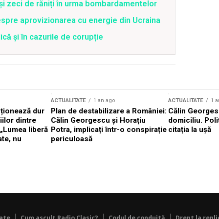
 și zeci de răniți în urma bombardamentelor
spre aprovizionarea cu energie din Ucraina
că și în cazurile de corupție
ACTUALITATE
1 an ago
ACTUALITATE
1 a
cționează dur
Plan de destabilizare a României:
Călin Georgesc
ilor dintre
Călin Georgescu și Horațiu
domiciliu. Poli
 „Lumea liberă
Potra, implicați într-o conspirație
citația la ușă
ate, nu
periculoasă
tate
Cum ascult Radio Clasic?
Codul de conduită
Drept la repli