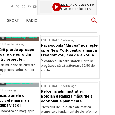
LIVE RADIO CLASIC FM
Live Radio Clasic FM
SPORT
RADIO
rstock
ACTUALITATE
4 luni ago
E
3 săptămâni ago
Nava-școală “Mircea” pornește
ării pierde aproape
spre New York pentru a marca
ioane de euro din
Freedom250, cea de-a 250-a
tru proiecte
aniversare a Statelor Unite
În contextul în care Statele Unite se
de milioane de euro din
pregătesc să sărbătorească 250 de
ți pentru Delta Dunării
ani de...
...
rstock
ACTUALITATE
5 luni ago
E
5 luni ago
Reforma administrației:
ezii: zonele din
Bolojan detaliază măsurile și
u cele mai mari
economiile planificate
după viscol
Premierul Ilie Bolojan a anunțat că
n noaptea de marți spre
elementele fundamentale ale reformei