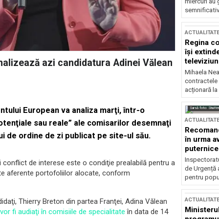
miercuri au 
semnificati
ACTUALITAT
Regina co
își extind
televiziun
alizează azi candidatura Adinei Vălean
Mihaela Nea
contractele 
acționară la
Sursă foto: Shutte
tului European va analiza marţi, într-o
ACTUALITAT
otenţiale sau reale” ale comisarilor desemnaţi
Recomandă
 de ordine de zi publicat pe site-ul său.
în urma av
puternice
Inspectoratu
conflict de interese este o condiţie prealabilă pentru a
de Urgență 
ate aferente portofoliilor alocate, conform
pentru popula
ACTUALITAT
idaţi, Thierry Breton din partea Franţei, Adina Vălean
Ministerul
vor fi audiaţi în comisiile de specialitate
în data de 14