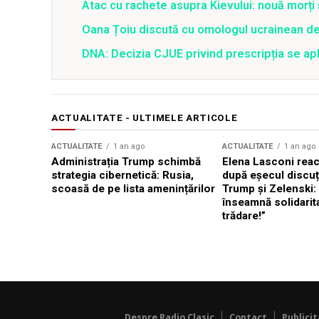
Atac cu rachete asupra Kievului: nouă morți
Oana Țoiu discută cu omologul ucrainean de
DNA: Decizia CJUE privind prescripția se apli
ACTUALITATE - ULTIMELE ARTICOLE
ACTUALITATE
1 an ago
ACTUALITATE
1 an ago
Administrația Trump schimbă
Elena Lasconi rea
strategia cibernetică: Rusia,
după eșecul discuți
scoasă de pe lista amenințărilor
Trump și Zelenski:
înseamnă solidarit
trădare!”
Despre Radio Clasic
Contact
Publici