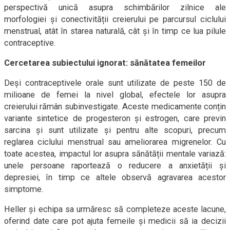
perspectivă unică asupra schimbărilor zilnice ale
morfologiei și conectivității creierului pe parcursul ciclului
menstrual, atât în starea naturală, cât și în timp ce lua pilule
contraceptive.
Cercetarea subiectului ignorat: sănătatea femeilor
Deși contraceptivele orale sunt utilizate de peste 150 de
milioane de femei la nivel global, efectele lor asupra
creierului rămân subinvestigate. Aceste medicamente conțin
variante sintetice de progesteron și estrogen, care previn
sarcina și sunt utilizate și pentru alte scopuri, precum
reglarea ciclului menstrual sau ameliorarea migrenelor. Cu
toate acestea, impactul lor asupra sănătății mentale variază:
unele persoane raportează o reducere a anxietății și
depresiei, în timp ce altele observă agravarea acestor
simptome.
Heller și echipa sa urmăresc să completeze aceste lacune,
oferind date care pot ajuta femeile și medicii să ia decizii