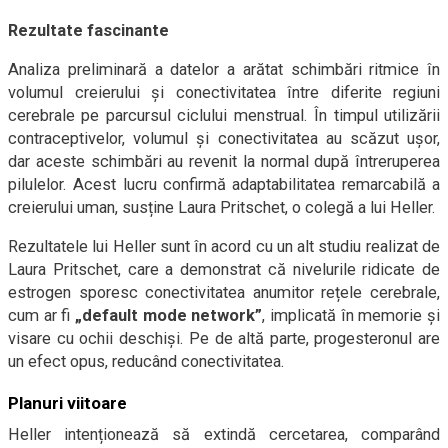
Rezultate fascinante
Analiza preliminară a datelor a arătat schimbări ritmice în
volumul creierului și conectivitatea între diferite regiuni
cerebrale pe parcursul ciclului menstrual. În timpul utilizării
contraceptivelor, volumul și conectivitatea au scăzut ușor,
dar aceste schimbări au revenit la normal după întreruperea
pilulelor. Acest lucru confirmă adaptabilitatea remarcabilă a
creierului uman, susține Laura Pritschet, o colegă a lui Heller.
Rezultatele lui Heller sunt în acord cu un alt studiu realizat de
Laura Pritschet, care a demonstrat că nivelurile ridicate de
estrogen sporesc conectivitatea anumitor rețele cerebrale,
cum ar fi
„default mode network”
, implicată în memorie și
visare cu ochii deschiși. Pe de altă parte, progesteronul are
un efect opus, reducând conectivitatea.
Planuri viitoare
Heller intenționează să extindă cercetarea, comparând