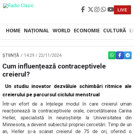
LIVE
HOME
NAȚIONAL
WORLD
ECONOMIE
CULTURĂ
L
ȘTIINȚĂ
14:29 / 22/11/2024
WHATSAPP
FACEBO
TEL
Cum influențează contraceptivele
creierul?
Un studiu inovator dezvăluie schimbări ritmice ale
creierului pe parcursul ciclului menstrual
Într-un efort de a înțelege modul în care creierul uman
reacționează la contraceptivele orale, cercetătoarea Carina
Heller, specialistă în neuroștiințe la Universitatea din
Minnesota, a devenit subiectul propriei cercetări. Timp de un
an, Heller și-a scanat creierul de 75 de ori, oferind o