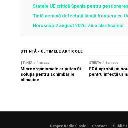
Statele UE critică Spania pentru gestionarea
Țintă aeriană detectată lângă frontiera cu Uc
Horoscop 2 august 2026. Ziua clarificărilor
ȘTIINȚĂ - ULTIMELE ARTICOLE
ȘTIINȚĂ
1 an ago
ȘTIINȚĂ
1 an ago
Microorganismele ar putea fii
FDA aprobă un nou 
soluția pentru schimbările
pentru infecții urin
climatice
Despre Radio Clasic
Contact
Publici