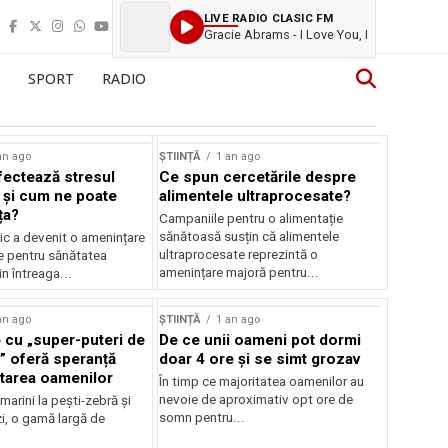
LIVE RADIO CLASIC FM
Gracie Abrams - I Love You, I
SPORT
RADIO
an ago
ȘTIINȚĂ
1 an ago
ectează stresul
Ce spun cercetările despre
 și cum ne poate
alimentele ultraprocesate?
ța?
Campaniile pentru o alimentație
sănătoasă susțin că alimentele
ic a devenit o amenințare
ultraprocesate reprezintă o
e pentru sănătatea
amenințare majoră pentru...
n întreaga...
an ago
ȘTIINȚĂ
1 an ago
 cu „super-puteri de
De ce unii oameni pot dormi
” oferă speranță
doar 4 ore și se simt grozav
atarea oamenilor
În timp ce majoritatea oamenilor au
nevoie de aproximativ opt ore de
 marini la pești-zebră și
somn pentru...
i, o gamă largă de