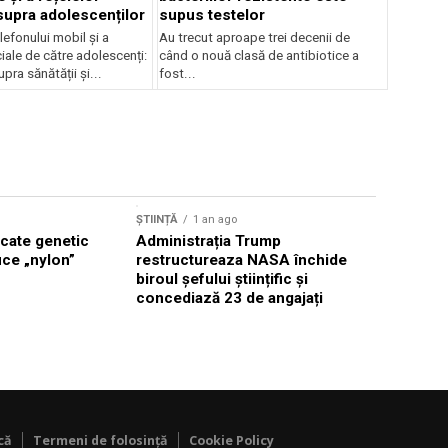
supra adolescenților
supus testelor
elefonului mobil și a
Au trecut aproape trei decenii de
ciale de către adolescenți:
când o nouă clasă de antibiotice a
pra sănătății și...
fost...
ȘTIINȚĂ
1 
ȘTIINȚĂ
1 an ago
Lecțiile 
icate genetic
Administrația Trump
uce „nylon”
restructureaza NASA închide
biroul șefului științific și
concediază 23 de angajați
că
Termeni de folosință
Cookie Policy