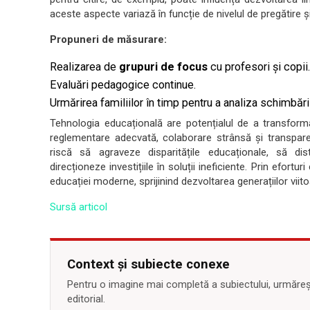
aceste aspecte variază în funcție de nivelul de pregătire și 
Propuneri de măsurare:
Realizarea de
grupuri de focus
cu profesori și copii.
Evaluări pedagogice continue.
Urmărirea familiilor în timp pentru a analiza schimbăril
Tehnologia educațională are potențialul de a transform
reglementare adecvată, colaborare strânsă și transpare
riscă să agraveze disparitățile educaționale, să dis
direcționeze investițiile în soluții ineficiente. Prin efort
educației moderne, sprijinind dezvoltarea generațiilor viito
Sursă articol
Context și subiecte conexe
Pentru o imagine mai completă a subiectului, urmărește
editorial.