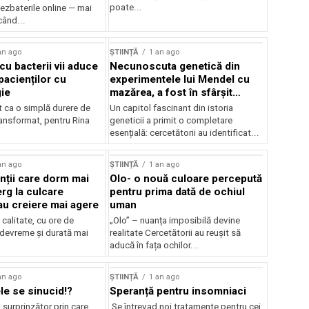
poate...
ezbaterile online — mai
când...
an ago
ȘTIINȚĂ
1 an ago
cu bacterii vii aduce
Necunoscuta genetică din
pacienților cu
experimentele lui Mendel cu
gie
mazărea, a fost în sfârșit
rezolvară
t ca o simplă durere de
Un capitol fascinant din istoria
ransformat, pentru Rina
geneticii a primit o completare
esențială: cercetătorii au identificat...
an ago
ȘTIINȚĂ
1 an ago
ții care dorm mai
Olo- o nouă culoare percepută
rg la culcare
pentru prima dată de ochiul
u creiere mai agere
uman
calitate, cu ore de
„Olo” – nuanța imposibilă devine
 devreme și durată mai
realitate Cercetătorii au reușit să
aducă în fața ochilor...
an ago
ȘTIINȚĂ
1 an ago
le se sinucid!?
Speranță pentru insomniaci
surprinzător prin care
Se întrevad noi tratamente pentru cei