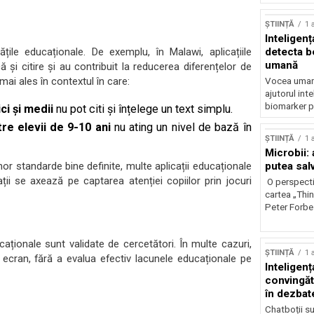
ȘTIINȚĂ
1 
Inteligenț
țile educaționale. De exemplu, în Malawi, aplicațiile
detecta b
umană
și citire și au contribuit la reducerea diferențelor de
mai ales în contextul în care:
Vocea umană
ajutorul inte
biomarker p
ci și medii
nu pot citi și înțelege un text simplu.
re elevii de 9-10 ani
nu ating un nivel de bază în
ȘTIINȚĂ
1 
Microbii: a
nor standarde bine definite, multe aplicații educaționale
putea sal
cații se axează pe captarea atenției copiilor prin jocuri
O perspecti
cartea „Thi
Peter Forbes
aționale sunt validate de cercetători. În multe cazuri,
ȘTIINȚĂ
1 
e ecran, fără a evalua efectiv lacunele educaționale pe
Inteligența
convingăt
în dezbate
Chatboții s