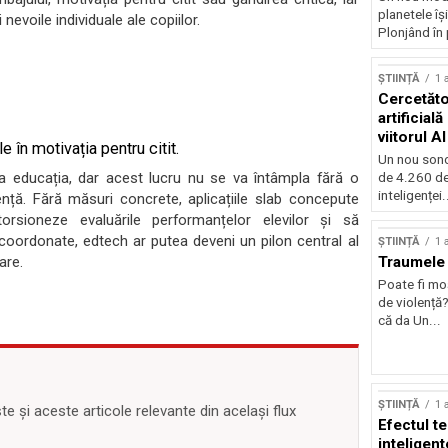
planetele îș
nevoile individuale ale copiilor.
Plonjând în p
ȘTIINȚĂ
1 
Cercetător
artificial
viitorul AI
e în motivația pentru citit.
Un nou sond
a educația, dar acest lucru nu se va întâmpla fără o
de 4.260 de
inteligenței.
nță. Fără măsuri concrete, aplicațiile slab concepute
torsioneze evaluările performanțelor elevilor și să
uri coordonate, edtech ar putea deveni un pilon central al
ȘTIINȚĂ
1 
are.
Traumele 
Poate fi mo
de violență
că da Un...
ȘTIINȚĂ
1 
 și aceste articole relevante din același flux
Efectul t
inteligent