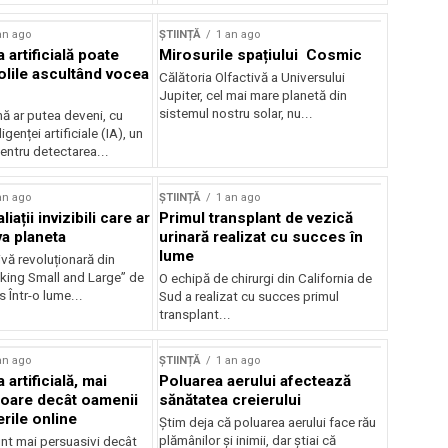
an ago
ȘTIINȚĂ
1 an ago
a artificială poate
Mirosurile spațiului Cosmic
olile ascultând vocea
Călătoria Olfactivă a Universului
Jupiter, cel mai mare planetă din
sistemul nostru solar, nu...
 ar putea deveni, cu
ligenței artificiale (IA), un
entru detectarea...
an ago
ȘTIINȚĂ
1 an ago
liații invizibili care ar
Primul transplant de vezică
va planeta
urinară realizat cu succes în
lume
vă revoluționară din
nking Small and Large” de
O echipă de chirurgi din California de
 Într-o lume...
Sud a realizat cu succes primul
transplant...
an ago
ȘTIINȚĂ
1 an ago
 artificială, mai
Poluarea aerului afectează
oare decât oamenii
sănătatea creierului
rile online
Știm deja că poluarea aerului face rău
plămânilor și inimii, dar știai că
unt mai persuasivi decât