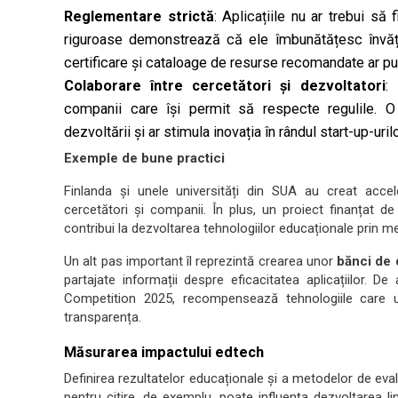
Reglementare strictă
: Aplicațiile nu ar trebui s
riguroase demonstrează că ele îmbunătățesc învăța
certificare și cataloage de resurse recomandate ar pute
Colaborare între cercetători și dezvoltatori
:
companii care își permit să respecte regulile. O 
dezvoltării și ar stimula inovația în rândul start-up-urilo
Exemple de bune practici
Finlanda și unele universități din SUA au creat accel
cercetători și companii. În plus, un proiect finanțat 
contribui la dezvoltarea tehnologiilor educaționale prin me
Un alt pas important îl reprezintă crearea unor
bănci de
partajate informații despre eficacitatea aplicațiilor. D
Competition 2025, recompensează tehnologiile care ut
transparența.
Măsurarea impactului edtech
Definirea rezultatelor educaționale și a metodelor de eva
pentru citire, de exemplu, poate influența dezvoltarea lim