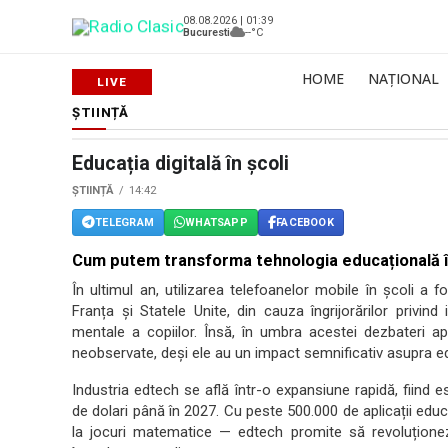
08.08.2026 | 01:39
Bucuresti
--°C
HOME
NAȚIONAL
ȘTIINȚĂ
Educația digitală în școli
ȘTIINȚĂ
14:42
TELEGRAM
WHATSAPP
FACEBOOK
Cum putem transforma tehnologia educațională înt
În ultimul an, utilizarea telefoanelor mobile în școli a f
Franța și Statele Unite, din cauza îngrijorărilor privind
mentale a copiilor. Însă, în umbra acestei dezbateri ap
neobservate, deși ele au un impact semnificativ asupra educ
Industria edtech se află într-o expansiune rapidă, fiind 
de dolari până în 2027. Cu peste 500.000 de aplicații educa
la jocuri matematice — edtech promite să revoluționez