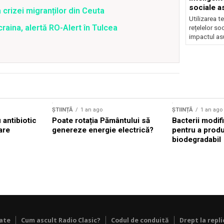
sociale a
 crizei migranților din Ceuta
Utilizarea t
raina, alertă RO-Alert în Tulcea
rețelelor so
impactul asu
ȘTIINȚĂ
1 an ago
ȘTIINȚĂ
1 an ago
antibiotic
Poate rotația Pământului să
Bacterii modif
are
genereze energie electrică?
pentru a prod
biodegradabil
tate
Cum ascult Radio Clasic?
Codul de conduită
Drept la repli