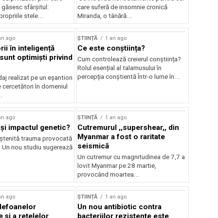
i găsesc sfârșitul:
care suferă de insomnie cronică
ropriile stele...
Miranda, o tânără...
an ago
ȘTIINȚĂ
1 an ago
ii în inteligență
Ce este conștiința?
ă sunt optimiști privind
Cum controlează creierul conștiința?
Rolul esențial al talamusului în
percepția conștientă Într-o lume în...
aj realizat pe un eșantion
 cercetători în domeniul
..
an ago
ȘTIINȚĂ
1 an ago
și impactul genetic?
Cutremurul ,,supershear,, din
Myanmar a fost o raritate
ștenită trauma provocată
seismică
? Un nou studiu sugerează
Un cutremur cu magnitudinea de 7,7 a
lovit Myanmar pe 28 martie,
provocând moartea...
an ago
ȘTIINȚĂ
1 an ago
elefoanelor
Un nou antibiotic contra
e și a rețelelor
bacteriilor rezistente este