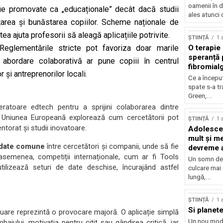
oamenii în d
ă fie promovate ca „educaționale” decât dacă studii
ales atunci 
rea și bunăstarea copiilor. Scheme naționale de
a ajuta profesorii să aleagă aplicațiile potrivite.
ȘTIINȚĂ
1 
 Reglementările stricte pot favoriza doar marile
O terapie 
speranță 
abordare colaborativă ar pune copiii în centrul
fibromial
r și antreprenorilor locali.
Ce a începu
spate s-a t
Green,...
eratoare edtech pentru a sprijini colaborarea dintre
de Uniunea Europeană explorează cum cercetătorii pot
ȘTIINȚĂ
1 
ntorat și studii inovatoare.
Adolescen
mult și me
 date comune
între cercetători și companii, unde să fie
devreme a
e asemenea, competiții internaționale, cum ar fi Tools
Un somn de 
ilizează seturi de date deschise, încurajând astfel
culcare mai
lungă,...
ȘTIINȚĂ
1 
Si planete
luare reprezintă o provocare majoră. O aplicație simplă
Un nou mod 
bajului, motivația pentru citit sau gândirea critică, iar