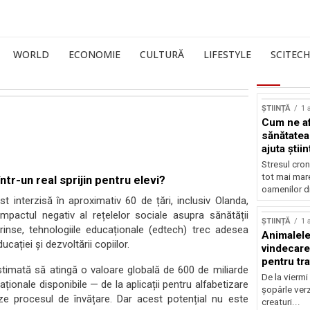
WORLD
ECONOMIE
CULTURĂ
LIFESTYLE
SCITECH
ȘTIINȚĂ
1 
Cum ne af
sănătatea
ajuta știin
Stresul cron
tot mai mar
r-un real sprijin pentru elevi?
oamenilor di
ost interzisă în aproximativ 60 de țări, inclusiv Olanda,
 impactul negativ al rețelelor sociale asupra sănătății
ȘTIINȚĂ
1 
rinse, tehnologiile educaționale (edtech) trec adesea
Animalele
ației și dezvoltării copiilor.
vindecare
pentru tr
estimată să atingă o valoare globală de 600 de miliarde
De la viermi
ționale disponibile — de la aplicații pentru alfabetizare
șopârle verz
e procesul de învățare. Dar acest potențial nu este
creaturi...