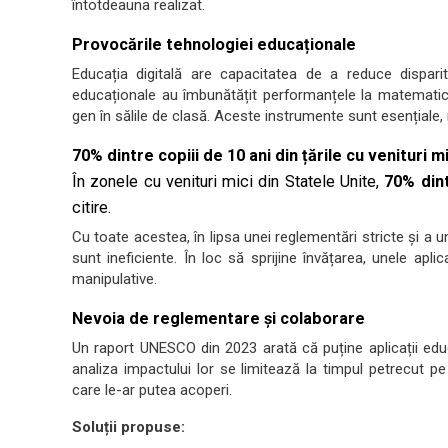
întotdeauna realizat.
Provocările tehnologiei educaționale
Educația digitală are capacitatea de a reduce disparită
educaționale au îmbunătățit performanțele la matematică 
gen în sălile de clasă. Aceste instrumente sunt esențiale, 
70% dintre copiii de 10 ani din țările cu venituri mi
În zonele cu venituri mici din Statele Unite,
70% dint
citire.
Cu toate acestea, în lipsa unei reglementări stricte și a u
sunt ineficiente. În loc să sprijine învățarea, unele apli
manipulative.
Nevoia de reglementare și colaborare
Un raport UNESCO din 2023 arată că puține aplicații educ
analiza impactului lor se limitează la timpul petrecut p
care le-ar putea acoperi.
Soluții propuse: