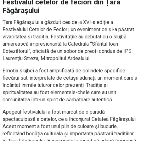
Festivalul cetelor de feciori din Țara
Făgărașului
Țara Făgărașului a găzduit cea de-a XVI-a ediție a
Festivalului Cetelor de Feciori, un eveniment ce și-a păstrat
vivacitatea și tradiția. Festivitățile au debutat cu o slujbă
arhierească impresionantă la Catedrala “Sfântul Ioan
Botezătorul”, oficiată de un sobor de preoți condus de IPS
Laurențiu Streza, Mitropolitul Ardealului.
Emoția slujbei a fost amplificată de colindele specifice
fiecărui sat, interpretate de cetașii adunați, un moment care a
încântat inimile tuturor celor prezenți. Tradiția și
spiritualitatea au fost elementele-cheie care au unit
comunitatea într-un spirit de sărbătoare autentică.
Apogeul festivalului a fost marcat de o paradă
spectaculoasă a cetelor, ce a înconjurat Cetatea Făgărașului.
Acest moment a fost unul plin de culoare și bucurie,
reflectând bogăția culturală și importanța păstrării tradițiilor
în Țara Făgărașului. Evenimentul a reușit să aducă împreună