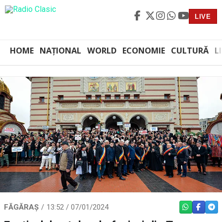
LIVE
HOME
NAȚIONAL
WORLD
ECONOMIE
CULTURĂ
L
FĂGĂRAȘ
13:52 / 07/01/2024
WHATSAPP
FACEBO
TEL