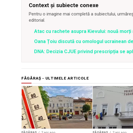
Context și subiecte conexe
Pentru o imagine mai completă a subiectului, urmărește
editorial.
Atac cu rachete asupra Kievului: nouă morți
Oana Țoiu discută cu omologul ucrainean de
DNA: Decizia CJUE privind prescripția se apli
FĂGĂRAȘ - ULTIMELE ARTICOLE
FĂGĂRAȘ
2 ani ago
FĂGĂRAȘ
2 ani ago