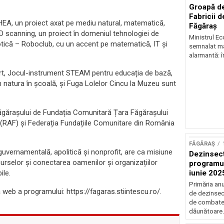
Groapă de
Fabricii d
EA, un proiect axat pe mediu natural, matematică,
Făgăraș
3D scanning, un proiect în domeniul tehnologiei de
Ministrul Ec
otică – Roboclub, cu un accent pe matematică, IT și
semnalat mar
alarmantă: în
lArt, Jocul-instrument STEAM pentru educația de bază,
 natura în școală, și Fuga Lolelor Cincu la Muzeu sunt
Făgărașului de Fundația Comunitară Țara Făgărașului
(RAF) și Federația Fundațiile Comunitare din România
FĂGĂRAȘ
uvernamentală, apolitică și nonprofit, are ca misiune
Dezinsecț
esurselor și conectarea oamenilor și organizațiilor
programul
ile.
iunie 202
Primăria anu
a web a programului: https://fagaras.stiintescu.ro/.
de dezinsecț
de combater
dăunătoare.