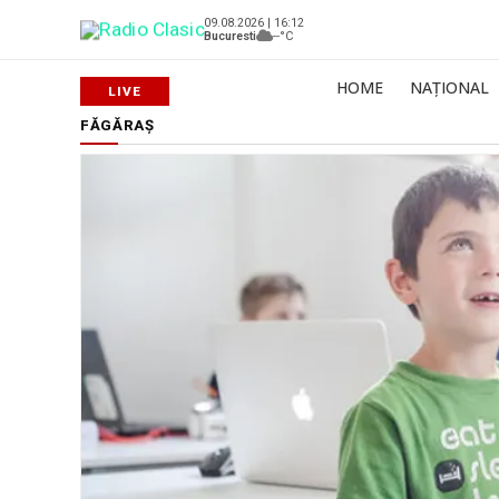
09.08.2026 | 16:12
Bucuresti
--°C
HOME
NAȚIONAL
FĂGĂRAȘ