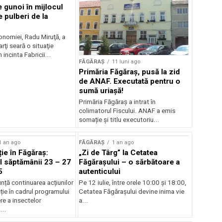
 gunoi în mijlocul
e pulberi de la
onomiei, Radu Miruţă, a
ţi seară o situaţie
 incinta Fabricii...
FĂGĂRAȘ
11 luni ago
Primăria Făgăraș, pusă la zid
de ANAF. Executată pentru o
sumă uriașă!
Primăria Făgăraș a intrat în
colimatorul Fiscului. ANAF a emis
somație și titlu executoriu...
1 an ago
FĂGĂRAȘ
1 an ago
ie în Făgăraș:
„Zi de Târg” la Cetatea
 săptămânii 23 – 27
Făgărașului – o sărbătoare a
5
autenticului
nță continuarea acțiunilor
Pe 12 iulie, între orele 10:00 și 18:00,
ie în cadrul programului
Cetatea Făgărașului devine inima vie
e a insectelor
a...
...