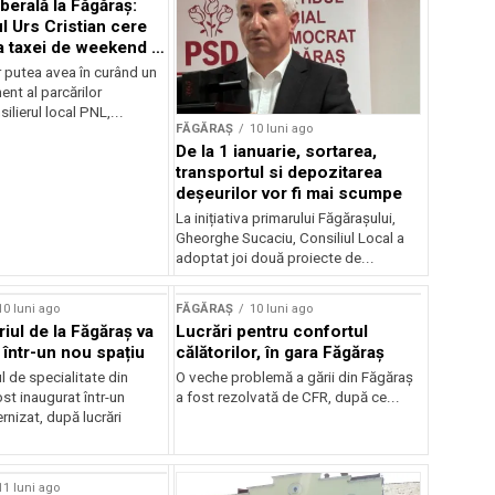
liberală la Făgăraș:
l Urs Cristian cere
a taxei de weekend și
 a parcării
r putea avea în curând un
nt al parcărilor
ilierul local PNL,...
FĂGĂRAȘ
10 luni ago
De la 1 ianuarie, sortarea,
transportul si depozitarea
deșeurilor vor fi mai scumpe
La inițiativa primarului Făgărașului,
Gheorghe Sucaciu, Consiliul Local a
adoptat joi două proiecte de...
10 luni ago
FĂGĂRAȘ
10 luni ago
iul de la Făgăraș va
Lucrări pentru confortul
 într-un nou spațiu
călătorilor, în gara Făgăraș
 de specialitate din
O veche problemă a gării din Făgăraș
st inaugurat într-un
a fost rezolvată de CFR, după ce...
nizat, după lucrări
11 luni ago