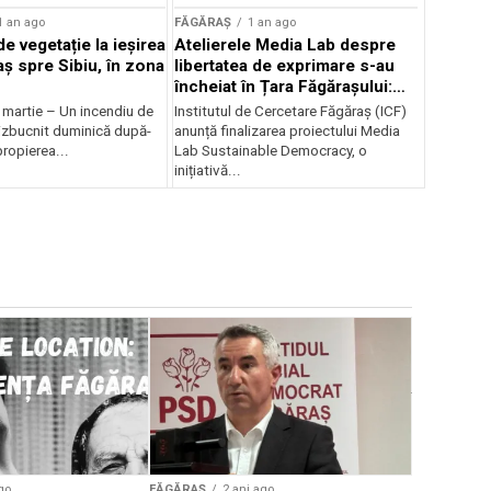
1 an ago
FĂGĂRAȘ
1 an ago
e vegetație la ieșirea
Atelierele Media Lab despre
aș spre Sibiu, în zona
libertatea de exprimare s-au
încheiat în Țara Făgărașului:
Peste 120 de beneficiari din
 martie – Un incendiu de
Institutul de Cercetare Făgăraș (ICF)
opt localități
 izbucnit duminică după-
anunță finalizarea proiectului Media
ropierea...
Lab Sustainable Democracy, o
inițiativă...
FĂGĂRAȘ
A început
strângere
în Țara Fă
go
FĂGĂRAȘ
2 ani ago