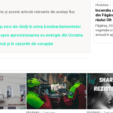
FĂGĂRAȘ
Incendiu d
 și aceste articole relevante din același flux
din Făgăr
râului Olt
Făgăraș, 30
 și zeci de răniți în urma bombardamentelor
vegetație a
spre aprovizionarea cu energie din Ucraina
amiază în ap
că și în cazurile de corupție
FĂGĂRAȘ
2 ani ago
FĂGĂRAȘ
2 ani a