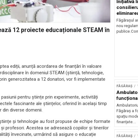
Inițiativă 
consilieru
eliminare
plata cash
Făgărașul a
nou regulame
țează 12 proiecte educaționale STEAM în
publice.Cons
ptea ediții, anunță acordarea de finanțări în valoare
rdisciplinare în domeniul STEAM (știință, tehnologie,
 prin generozitatea a 12 donatori, vor fi implementate
FĂGĂRAȘ
Ambulator
pasiunii pentru științe prin experimente, activități
funcționa
ctele fascinante ale științelor, oferind în același timp
Ambulatoriul
or din diverse domenii.
Făgăraș a fo
spațiu moder
 științe și tehnologie au fost propuse de echipe formate
finanțate...
 și profesori. Acestea se adresează copiilor și tinerilor
calități învecinate, urmărind să asigure o educație
FĂGĂRAȘ