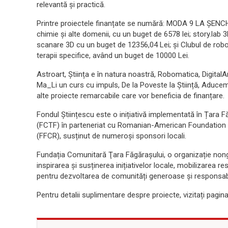
relevantă și practică.
Printre proiectele finanțate se numără: MODA 9 LA ȘENCH
chimie și alte domenii, cu un buget de 6578 lei; story.lab 
scanare 3D cu un buget de 12356,04 Lei; și Clubul de rob
terapii specifice, având un buget de 10000 Lei.
Astroart, Știința e în natura noastră, Robomatica, Digita
Ma_Li un curs cu impuls, De la Poveste la Știință, Aducem
alte proiecte remarcabile care vor beneficia de finanțare.
Fondul Științescu este o inițiativă implementată în Țara 
(FCTF) în parteneriat cu Romanian-American Foundation 
(FFCR), susținut de numeroși sponsori locali.
Fundația Comunitară Ţara Făgăraşului, o organizație nong
inspirarea și susținerea inițiativelor locale, mobilizarea r
pentru dezvoltarea de comunități generoase și responsab
Pentru detalii suplimentare despre proiecte, vizitați pagin