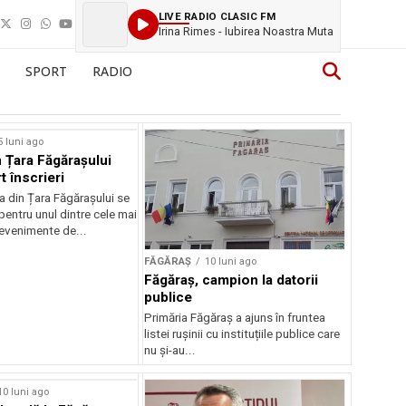
LIVE RADIO CLASIC FM
Irina Rimes - Iubirea Noastra Muta
SPORT
RADIO
5 luni ago
 Țara Făgărașului
t înscrieri
 din Țara Făgărașului se
entru unul dintre cele mai
evenimente de...
FĂGĂRAȘ
10 luni ago
Făgăraș, campion la datorii
publice
Primăria Făgăraș a ajuns în fruntea
listei rușinii cu instituțiile publice care
nu și-au...
10 luni ago