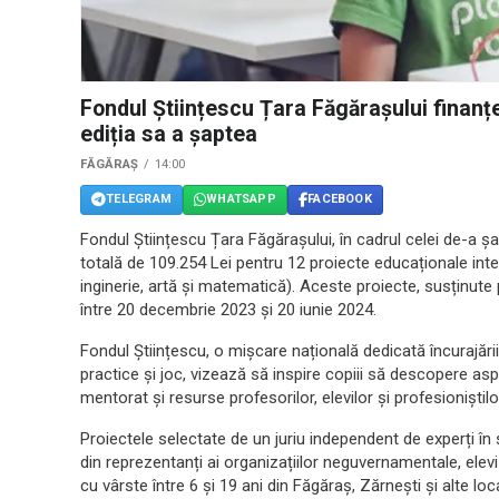
Fondul Științescu Țara Făgărașului finan
ediția sa a șaptea
FĂGĂRAȘ
14:00
TELEGRAM
WHATSAPP
FACEBOOK
Fondul Științescu Țara Făgărașului, în cadrul celei de-a șa
totală de 109.254 Lei pentru 12 proiecte educaționale inte
inginerie, artă și matematică). Aceste proiecte, susținute
între 20 decembrie 2023 și 20 iunie 2024.
Fondul Științescu, o mișcare națională dedicată încurajării 
practice și joc, vizează să inspire copiii să descopere aspe
mentorat și resurse profesorilor, elevilor și profesioniștil
Proiectele selectate de un juriu independent de experți în
din reprezentanți ai organizațiilor neguvernamentale, elevi
cu vârste între 6 și 19 ani din Făgăraș, Zărnești și alte lo