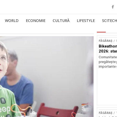
WORLD
ECONOMIE
CULTURĂ
LIFESTYLE
SCITECH
FĂGĂRAȘ
Bikeathon
2026: star
Comunitatea
pregătește p
importante 
FĂGĂRAȘ