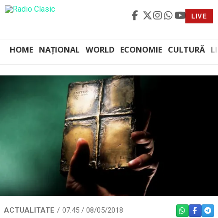
LIVE
HOME
NAȚIONAL
WORLD
ECONOMIE
CULTURĂ
L
ACTUALITATE
07:45 / 08/05/2018
WHATSAPP
FACEBO
TEL