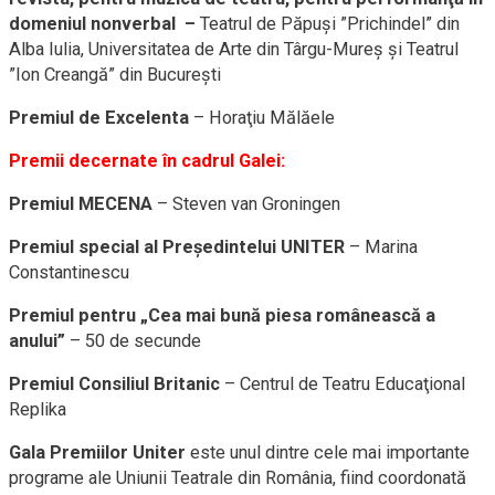
domeniul nonverbal
–
Teatrul de Păpuşi ”Prichindel” din
Alba Iulia, Universitatea de Arte din Târgu-Mureş şi Teatrul
”Ion Creangă” din Bucureşti
Premiul de Excelenta
– Horaţiu Mălăele
Premii decernate în cadrul Galei:
Premiul MECENA
– Steven van Groningen
Premiul special al Preşedintelui UNITER
– Marina
Constantinescu
Premiul pentru „Cea mai bună piesa românească a
anului”
– 50 de secunde
Premiul Consiliul Britanic
– Centrul de Teatru Educaţional
Replika
Gala Premiilor Uniter
este unul dintre cele mai importante
programe ale Uniunii Teatrale din România, fiind coordonată