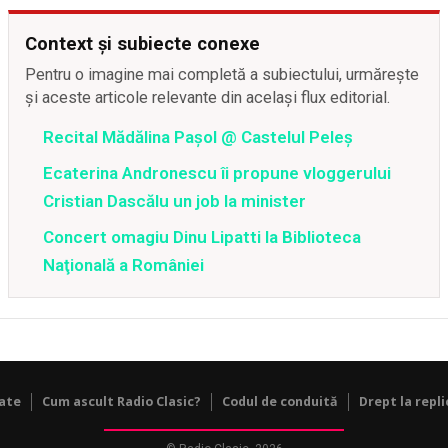
Context și subiecte conexe
Pentru o imagine mai completă a subiectului, urmărește
și aceste articole relevante din același flux editorial.
Recital Mădălina Pașol @ Castelul Peleș
Ecaterina Andronescu îi propune vloggerului
Cristian Dascălu un job la minister
Concert omagiu Dinu Lipatti la Biblioteca
Naţională a României
tate
Cum ascult Radio Clasic?
Codul de conduită
Drept la repli