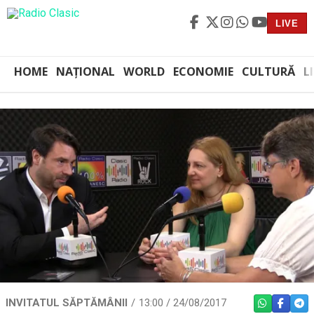
LIVE
HOME
NAȚIONAL
WORLD
ECONOMIE
CULTURĂ
L
INVITATUL SĂPTĂMÂNII
13:00 / 24/08/2017
WHATSAPP
FACEBO
TEL