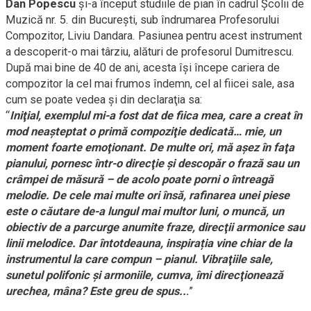
Dan Popescu
și-a început studiile de pian în cadrul Școlii de
Muzică nr. 5. din București, sub îndrumarea Profesorului
Compozitor, Liviu Dandara. Pasiunea pentru acest instrument
a descoperit-o mai târziu, alături de profesorul Dumitrescu.
După mai bine de 40 de ani, acesta își începe cariera de
compozitor la cel mai frumos îndemn, cel al fiicei sale, asa
cum se poate vedea și din declaraţia sa:
“
Iniţial, exemplul mi-a fost dat de fiica mea, care a creat în
mod neașteptat o primă compoziţie dedicată… mie, un
moment foarte emoţionant. De multe ori, mă așez în faţa
pianului, pornesc într-o direcţie și descopăr o frază sau un
crâmpei de măsură – de acolo poate porni o întreagă
melodie. De cele mai multe ori însă, rafinarea unei piese
este o căutare de-a lungul mai multor luni, o muncă, un
obiectiv de a parcurge anumite fraze, direcţii armonice sau
linii melodice. Dar întotdeauna, inspirația vine chiar de la
instrumentul la care compun – pianul. Vibraţiile sale,
sunetul polifonic și armoniile, cumva, îmi direcţionează
urechea, mâna? Este greu de spus..
.
”