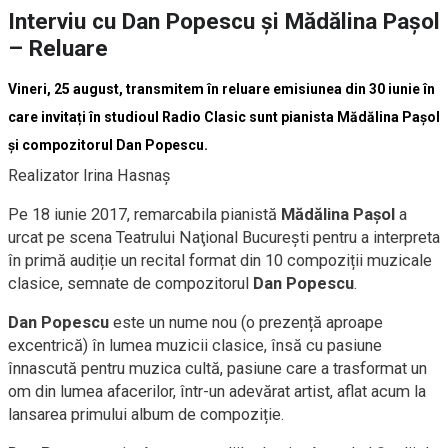
Interviu cu Dan Popescu și Mădălina Pașol
– Reluare
Vineri, 25 august, transmitem în reluare emisiunea din 30 iunie în
care invitați în studioul Radio Clasic sunt pianista Mădălina Pașol
și compozitorul Dan Popescu.
Realizator Irina Hasnaș
Pe 18 iunie 2017, remarcabila pianistă
Mădălina Pașol
a
urcat pe scena Teatrului Naţional București pentru a interpreta
în primă audiție un recital format din 10 compoziții muzicale
clasice, semnate de compozitorul
Dan Popescu
.
Dan Popescu
este un nume nou (o prezență aproape
excentrică) în lumea muzicii clasice, însă cu pasiune
înnascută pentru muzica cultă, pasiune care a trasformat un
om din lumea afacerilor, într-un adevărat artist, aflat acum la
lansarea primului album de compoziție.