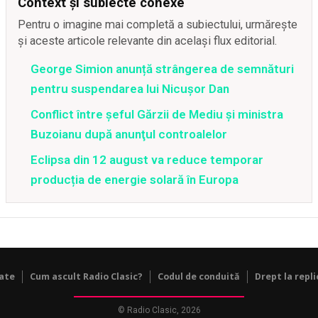
Context și subiecte conexe
Pentru o imagine mai completă a subiectului, urmărește
și aceste articole relevante din același flux editorial.
George Simion anunță strângerea de semnături
pentru suspendarea lui Nicușor Dan
Conflict între şeful Gărzii de Mediu şi ministra
Buzoianu după anunţul controalelor
Eclipsa din 12 august va reduce temporar
producția de energie solară în Europa
tate
Cum ascult Radio Clasic?
Codul de conduită
Drept la repli
© Radio Clasic, 2026