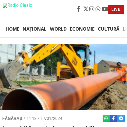
LIVE
HOME
NAȚIONAL
WORLD
ECONOMIE
CULTURĂ
L
FĂGĂRAȘ
11:18 / 17/01/2024
WHATSAPP
FACEBO
TEL