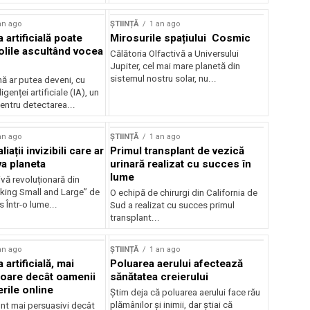
an ago
ȘTIINȚĂ
1 an ago
a artificială poate
Mirosurile spațiului Cosmic
olile ascultând vocea
Călătoria Olfactivă a Universului
Jupiter, cel mai mare planetă din
sistemul nostru solar, nu...
 ar putea deveni, cu
ligenței artificiale (IA), un
entru detectarea...
an ago
ȘTIINȚĂ
1 an ago
liații invizibili care ar
Primul transplant de vezică
va planeta
urinară realizat cu succes în
lume
vă revoluționară din
nking Small and Large” de
O echipă de chirurgi din California de
 Într-o lume...
Sud a realizat cu succes primul
transplant...
an ago
ȘTIINȚĂ
1 an ago
 artificială, mai
Poluarea aerului afectează
oare decât oamenii
sănătatea creierului
rile online
Știm deja că poluarea aerului face rău
plămânilor și inimii, dar știai că
unt mai persuasivi decât