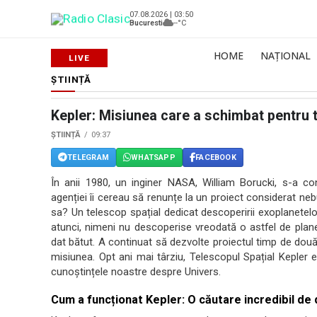
07.08.2026 | 03:50
Bucuresti
--°C
HOME
NAȚIONAL
ȘTIINȚĂ
Kepler: Misiunea care a schimbat pentru 
ȘTIINȚĂ
09:37
TELEGRAM
WHATSAPP
FACEBOOK
În anii 1980, un inginer NASA, William Borucki, s-a con
agenției îi cereau să renunțe la un proiect considerat ne
sa? Un telescop spațial dedicat descoperirii exoplanetelo
atunci, nimeni nu descoperise vreodată o astfel de plane
dat bătut. A continuat să dezvolte proiectul timp de două
misiunea. Opt ani mai târziu, Telescopul Spațial Kepler
cunoștințele noastre despre Univers.
Cum a funcționat Kepler: O căutare incredibil de d