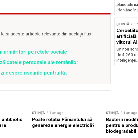
planetele îș
Plonjând în p
ȘTIINȚĂ
1 
Cercetător
 și aceste articole relevante din același flux
artificial
viitorul AI
Un nou sond
ni urmăritori pe rețele sociale
de 4.260 de
inteligenței.
ză datele personale ale românilor
zi despre riscurile pentru făt
ȘTIINȚĂ
1 an ago
ȘTIINȚĂ
1 an ago
antibiotic
Poate rotația Pământului să
Bacterii modif
are
genereze energie electrică?
pentru a prod
biodegradabil