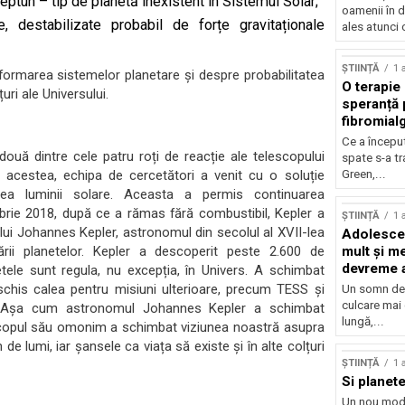
ptun – tip de planetă inexistent în Sistemul Solar;
oamenii în d
re, destabilizate probabil de forțe gravitaționale
ales atunci 
ȘTIINȚĂ
1 
 formarea sistemelor planetare și despre probabilitatea
O terapie 
ri ale Universului.
speranță 
fibromial
Ce a începu
două dintre cele patru roți de reacție ale telescopului
spate s-a t
te acestea, echipa de cercetători a venit cu o soluție
Green,...
iunea luminii solare. Aceasta a permis continuarea
embrie 2018, după ce a rămas fără combustibil, Kepler a
ȘTIINȚĂ
1 
 lui Johannes Kepler, astronomul din secolul al XVII-lea
Adolescen
rii planetelor. Kepler a descoperit peste 2.600 de
mult și me
devreme a
tele sunt regula, nu excepția, în Univers. A schimbat
schis calea pentru misiuni ulterioare, precum TESS și
Un somn de 
culcare mai
. Așa cum astronomul Johannes Kepler a schimbat
lungă,...
escopul său omonim a schimbat viziunea noastră asupra
 de lumi, iar șansele ca viața să existe și în alte colțuri
ȘTIINȚĂ
1 
Si planete
Un nou mod 