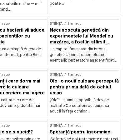
poate...
ezbaterile online — mai
când...
an ago
ȘTIINȚĂ
1 an ago
cu bacterii vii aduce
Necunoscuta genetică din
pacienților cu
experimentele lui Mendel cu
gie
mazărea, a fost în sfârșit
rezolvară
t ca o simplă durere de
Un capitol fascinant din istoria
ransformat, pentru Rina
geneticii a primit o completare
esențială: cercetătorii au identificat...
an ago
ȘTIINȚĂ
1 an ago
ții care dorm mai
Olo- o nouă culoare percepută
rg la culcare
pentru prima dată de ochiul
u creiere mai agere
uman
calitate, cu ore de
„Olo” – nuanța imposibilă devine
 devreme și durată mai
realitate Cercetătorii au reușit să
aducă în fața ochilor...
an ago
ȘTIINȚĂ
1 an ago
le se sinucid!?
Speranță pentru insomniaci
surprinzător prin care
Se întrevad noi tratamente pentru cei