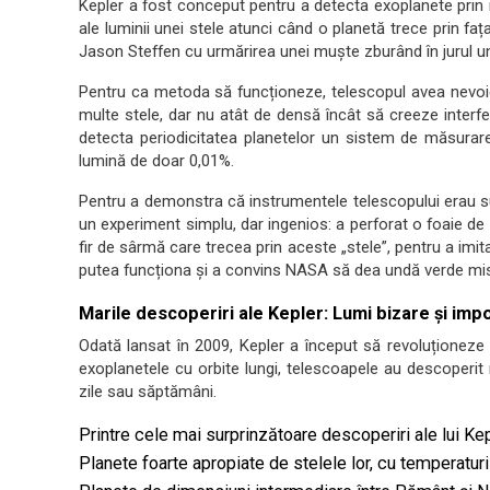
Kepler a fost conceput pentru a detecta exoplanete prin
ale luminii unei stele atunci când o planetă trece prin fa
Jason Steffen cu urmărirea unei muște zburând în jurul un
Pentru ca metoda să funcționeze, telescopul avea nevoi
multe stele, dar nu atât de densă încât să creeze interfe
detecta periodicitatea planetelor un sistem de măsurare
lumină de doar 0,01%.
Pentru a demonstra că instrumentele telescopului erau suf
un experiment simplu, dar ingenios: a perforat o foaie de
fir de sârmă care trecea prin aceste „stele”, pentru a imi
putea funcționa și a convins NASA să dea undă verde misi
Marile descoperiri ale Kepler: Lumi bizare și imp
Odată lansat în 2009, Kepler a început să revoluționeze
exoplanetele cu orbite lungi, telescoapele au descoperit
zile sau săptămâni.
Printre cele mai surprinzătoare descoperiri ale lui Ke
Planete foarte apropiate de stelele lor, cu temperatur