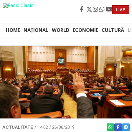
LIVE
HOME
NAȚIONAL
WORLD
ECONOMIE
CULTURĂ
L
ACTUALITATE
14:02 / 26/06/2019
WHATSAPP
FACEBO
TEL