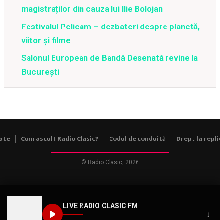
magistraților din cauza lui Ilie Bolojan
Festivalul Pelicam – dezbateri despre planetă,
viitor şi filme
Salonul European de Bandă Desenată revine la
București
tate
Cum ascult Radio Clasic?
Codul de conduită
Drept la repli
© Radio Clasic, 2026
LIVE RADIO CLASIC FM
↓