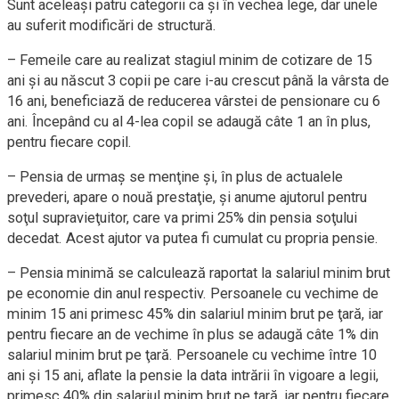
Sunt aceleaşi patru categorii ca şi în vechea lege, dar unele
au suferit modificări de structură.
– Femeile care au realizat stagiul minim de cotizare de 15
ani şi au născut 3 copii pe care i-au crescut până la vârsta de
16 ani, beneficiază de reducerea vârstei de pensionare cu 6
ani. Începând cu al 4-lea copil se adaugă câte 1 an în plus,
pentru fiecare copil.
– Pensia de urmaş se menţine şi, în plus de actualele
prevederi, apare o nouă prestaţie, şi anume ajutorul pentru
soţul supravieţuitor, care va primi 25% din pensia soţului
decedat. Acest ajutor va putea fi cumulat cu propria pensie.
– Pensia minimă se calculează raportat la salariul minim brut
pe economie din anul respectiv. Persoanele cu vechime de
minim 15 ani primesc 45% din salariul minim brut pe ţară, iar
pentru fiecare an de vechime în plus se adaugă câte 1% din
salariul minim brut pe ţară. Persoanele cu vechime între 10
ani şi 15 ani, aflate la pensie la data intrării în vigoare a legii,
primesc 40% din salariul minim brut pe ţară, iar pentru fiecare