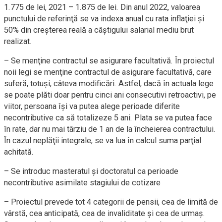
1.775 de lei, 2021 – 1.875 de lei. Din anul 2022, valoarea
punctului de referinţă se va indexa anual cu rata inflaţiei şi
50% din creşterea reală a câştigului salarial mediu brut
realizat.
– Se menţine contractul se asigurare facultativă. În proiectul
noii legi se menţine contractul de asigurare facultativă, care
suferă, totuşi, câteva modificări. Astfel, dacă în actuala lege
se poate plăti doar pentru cinci ani consecutivi retroactivi, pe
viitor, persoana îşi va putea alege perioade diferite
necontributive ca să totalizeze 5 ani. Plata se va putea face
în rate, dar nu mai târziu de 1 an de la încheierea contractului.
În cazul neplăţii integrale, se va lua în calcul suma parţial
achitată.
– Se introduc masteratul şi doctoratul ca perioade
necontributive asimilate stagiului de cotizare
– Proiectul prevede tot 4 categorii de pensii, cea de limită de
vârstă, cea anticipată, cea de invaliditate şi cea de urmaş.