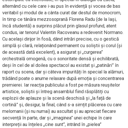
alternând cu cele care i-au pus în evidență și vocea de bas
veritabil și modul de a cânta curat dar destul de monocrom,
în timp ce tânăra mezzosoprană Florena Radu (de la Iași,
încă studentă) a surprins plăcut prin glasul profund, atent
condus, iar tenorul Valentin Racoveanu a redevenit Normano.
Cu același dirijor în fosă, dând intrări precise, cu o gestică
simplă și clară, relaționând permanent cu soliștii și corul (și
de această dată excelent), a asigurat și „curgerea”
orchestrală omogenă, cu o sonoritate densă și echilibrată,
deși în cel de al doilea spectacol au existat și „patinări” în
raport cu scena, dar și câteva impurități în special la alămuri,
trădând poate o anume relaxare după emoția și concentrarea
premierei. Iar reacția publicului a fost pe măsura reușitelor
artistice, soliștii și întreg ansamblul fiind răsplătiți cu
explozii de aplauze și la scenă deschisă și „la față de
cortină” și, desigur, la final, când s-a simțit plăcerea cu care
melomanii (și nu numai) au ascultat și au apreciat fiecare
secvență în parte, dar și „imaginea” unei echipe în care
interpreții au înțeles „cine sunt”, intrând în „pielea”