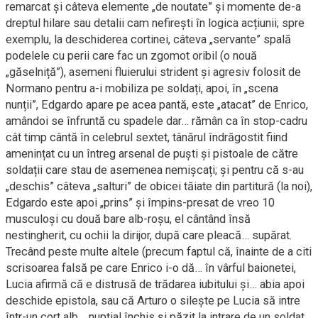
remarcat și câteva elemente „de noutate” și momente de-a
dreptul hilare sau detalii cam nefirești în logica acțiunii; spre
exemplu, la deschiderea cortinei, câteva „servante” spală
podelele cu perii care fac un zgomot oribil (o nouă
„găselniță”), asemeni fluierului strident și agresiv folosit de
Normano pentru a-i mobiliza pe soldați, apoi, în „scena
nunții”, Edgardo apare pe acea pantă, este „atacat” de Enrico,
amândoi se înfruntă cu spadele dar… rămân ca în stop-cadru
cât timp cântă în celebrul sextet, tânărul îndrăgostit fiind
amenințat cu un întreg arsenal de puști și pistoale de către
soldații care stau de asemenea nemișcați; și pentru că s-au
„deschis” câteva „salturi” de obicei tăiate din partitură (la noi),
Edgardo este apoi „prins” și împins-presat de vreo 10
musculoși cu două bare alb-roșu, el cântând însă
nestingherit, cu ochii la dirijor, după care pleacă… supărat.
Trecând peste multe altele (precum faptul că, înainte de a citi
scrisoarea falsă pe care Enrico i-o dă… în vârful baionetei,
Lucia afirmă că e distrusă de trădarea iubitului și… abia apoi
deschide epistola, sau că Arturo o silește pe Lucia să intre
într-un cort alb… nupțial închis și păzit la intrare de un soldat,