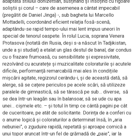
adaptată stilului donizettian, susținând și însoțind cu rigoare
soliștii și corul – care de asemenea a cântat impecabil
(pregătit de Daniel Jinga) -, sub bagheta lui Marcello
Mottadelli, coordonând eficient relația fosă-scenă,
adaptându-se rapid tempo-ului mai lent impus uneori în
special de tenorul oaspete. În rolul Lucia, soprana Venera
Protasova (notată din Rusia, deși s-a născut în Tadjikistan,
unde a și studiat) a etalat un glas destul de banal, dar condus
cu o frazare frumoasă, cu sensibilitate și expresivitate,
rezolvând cu acuratețe și muzicalitate coloraturile și acutele
dificile, performanță remarcabilă mai ales în condițiile
mișcării agitate, regizorul cerându-i, și de această dată, să
alerge, să se cațere periculos pe acele scări, să utilizeze
paralele de gimnastică, să se târască pe sub… diverse, să
se dea într-un leagăn sau în balansoar, să se ude cu apa
unei… cișmele etc. – și totul în timp ce cântă pagini pe cât
de cuceritoare, pe atât de solicitante. Dorința de a conferi cu
o anume logică și coloraturilor a determinat însă, în „aria
nebuniei”, o zguduire rapidă, repetată și aproape comică a
unui topor aruncat într-un fel de grămadă de „paie”, iar la