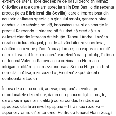
extrem de șters, spre deosebire de basul georgian Ramaz
Chikviladze (pe care-am apreciat și în Don Basilio din recenta
producție cu
Bărbierul din Sevilla
), care a impresionat din
nou prin calitatea specială a glasului amplu, generos, bine
condus, cu o tehnică solidă, impunându-se și ca apariție în
preotul Raimondo – sinceră să fiu, tind să cred că s-a
detașat clar din întreaga distribuție. Tenorul Andrei Lazăr a
creat un Arturo elegant, plin de el, zâmbitor și superficial,
cântând cu o voce plăcută, cu aplomb și cu expresia cerută
de rolul realizat într-o manieră excelentă ca… prototip, în timp
ce tenorul Valentin Racoveanu a creionat un Normano
intrigant, milităros, iar mezzosoprana Sorana Negrea a fost
corectă în Alisa, mai curând o „Freulein” aspră decât o
confidentă a Luciei.
În cea de a doua seară, aceeași soprană a evoluat pe
coordonatele deja știute, dar în compania soliștilor noștri,
care s-au impus prin calități ce au condus la ridicarea
spectacolului la un nivel aș spune – fără nicio rezervă –
superior „formulei” anterioare. Pentru că tenorul Florin Guzgă,