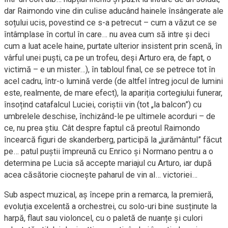
dar Raimondo vine din culise aducând hainele însângerate ale
soțului ucis, povestind ce s-a petrecut – cum a văzut ce se
întâmplase în cortul în care… nu avea cum să intre și deci
cum a luat acele haine, purtate ulterior insistent prin scenă, în
vârful unei puști, ca pe un trofeu, deși Arturo era, de fapt, o
victimă – e un mister…), în tabloul final, ce se petrece tot în
acel cadru, într-o lumină verde (de altfel întreg jocul de lumini
este, realmente, de mare efect), la apariția cortegiului funerar,
însoțind catafalcul Luciei, coriștii vin (tot „la balcon”) cu
umbrelele deschise, închizând-le pe ultimele acorduri – de
ce, nu prea știu. Cât despre faptul că preotul Raimondo
încearcă figuri de skanderberg, participă la „jurământul” făcut
pe… patul puștii împreună cu Enrico și Normano pentru a o
determina pe Lucia să accepte mariajul cu Arturo, iar după
acea căsătorie ciocnește paharul de vin al… victoriei…
Sub aspect muzical, aș începe prin a remarca, la premieră,
evoluția excelentă a orchestrei, cu solo-uri bine susținute la
harpă, flaut sau violoncel, cu o paletă de nuanțe și culori