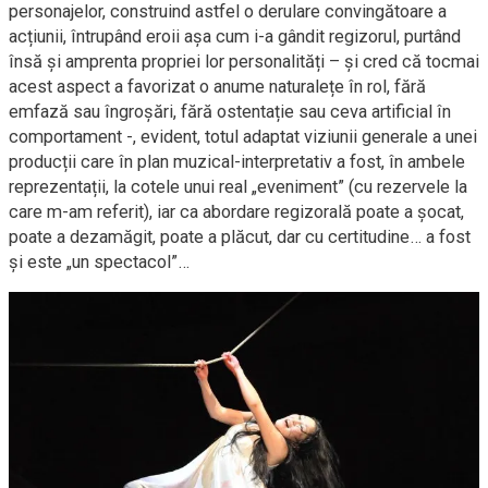
personajelor, construind astfel o derulare convingătoare a
acțiunii, întrupând eroii așa cum i-a gândit regizorul, purtând
însă și amprenta propriei lor personalități – și cred că tocmai
acest aspect a favorizat o anume naturalețe în rol, fără
emfază sau îngroșări, fără ostentație sau ceva artificial în
comportament -, evident, totul adaptat viziunii generale a unei
producții care în plan muzical-interpretativ a fost, în ambele
reprezentații, la cotele unui real „eveniment” (cu rezervele la
care m-am referit), iar ca abordare regizorală poate a șocat,
poate a dezamăgit, poate a plăcut, dar cu certitudine… a fost
și este „un spectacol”…