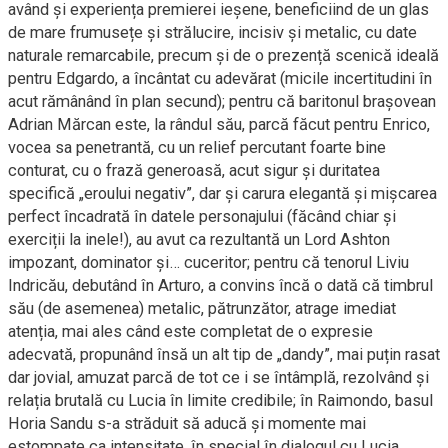
având și experiența premierei ieșene, beneficiind de un glas
de mare frumusețe și strălucire, incisiv și metalic, cu date
naturale remarcabile, precum și de o prezență scenică ideală
pentru Edgardo, a încântat cu adevărat (micile incertitudini în
acut rămânând în plan secund); pentru că baritonul brașovean
Adrian Mărcan este, la rândul său, parcă făcut pentru Enrico,
vocea sa penetrantă, cu un relief percutant foarte bine
conturat, cu o frază generoasă, acut sigur și duritatea
specifică „eroului negativ”, dar și carura elegantă și mișcarea
perfect încadrată în datele personajului (făcând chiar și
exerciții la inele!), au avut ca rezultantă un Lord Ashton
impozant, dominator și… cuceritor; pentru că tenorul Liviu
Indricău, debutând în Arturo, a convins încă o dată că timbrul
său (de asemenea) metalic, pătrunzător, atrage imediat
atenția, mai ales când este completat de o expresie
adecvată, propunând însă un alt tip de „dandy”, mai puțin rasat
dar jovial, amuzat parcă de tot ce i se întâmplă, rezolvând și
relația brutală cu Lucia în limite credibile; în Raimondo, basul
Horia Sandu s-a străduit să aducă și momente mai
estompate ca intensitate, în special în dialogul cu Lucia,