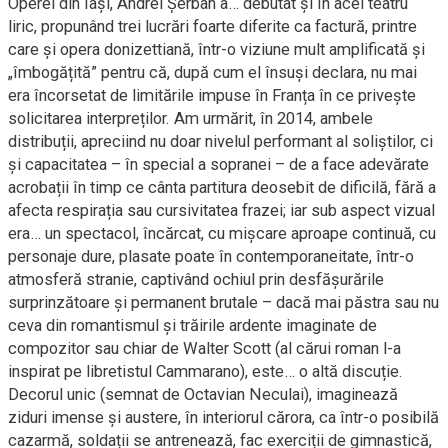
Operei din Iași, Andrei Șerban a… debutat și în acel teatru
liric, propunând trei lucrări foarte diferite ca factură, printre
care și opera donizettiană, într-o viziune mult amplificată și
„îmbogățită” pentru că, după cum el însuși declara, nu mai
era încorsetat de limitările impuse în Franța în ce privește
solicitarea interpreților. Am urmărit, în 2014, ambele
distribuții, apreciind nu doar nivelul performant al soliștilor, ci
și capacitatea – în special a sopranei – de a face adevărate
acrobații în timp ce cânta partitura deosebit de dificilă, fără a
afecta respirația sau cursivitatea frazei; iar sub aspect vizual
era… un spectacol, încărcat, cu mișcare aproape continuă, cu
personaje dure, plasate poate în contemporaneitate, într-o
atmosferă stranie, captivând ochiul prin desfășurările
surprinzătoare și permanent brutale – dacă mai păstra sau nu
ceva din romantismul și trăirile ardente imaginate de
compozitor sau chiar de Walter Scott (al cărui roman l-a
inspirat pe libretistul Cammarano), este… o altă discuție.
Decorul unic (semnat de Octavian Neculai), imaginează
ziduri imense și austere, în interiorul cărora, ca într-o posibilă
cazarmă, soldații se antrenează, fac exerciții de gimnastică,