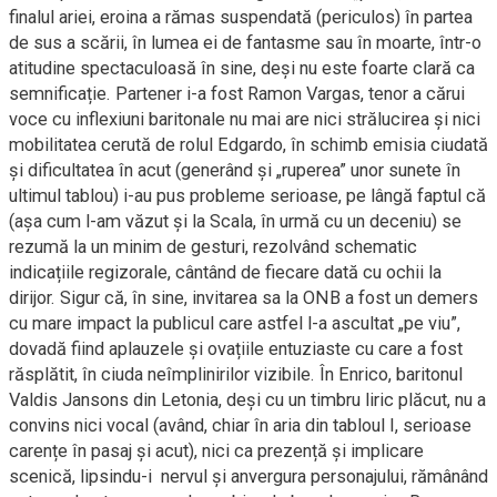
finalul ariei, eroina a rămas suspendată (periculos) în partea
de sus a scării, în lumea ei de fantasme sau în moarte, într-o
atitudine spectaculoasă în sine, deși nu este foarte clară ca
semnificație. Partener i-a fost Ramon Vargas, tenor a cărui
voce cu inflexiuni baritonale nu mai are nici strălucirea și nici
mobilitatea cerută de rolul Edgardo, în schimb emisia ciudată
și dificultatea în acut (generând și „ruperea” unor sunete în
ultimul tablou) i-au pus probleme serioase, pe lângă faptul că
(așa cum l-am văzut și la Scala, în urmă cu un deceniu) se
rezumă la un minim de gesturi, rezolvând schematic
indicațiile regizorale, cântând de fiecare dată cu ochii la
dirijor. Sigur că, în sine, invitarea sa la ONB a fost un demers
cu mare impact la publicul care astfel l-a ascultat „pe viu”,
dovadă fiind aplauzele și ovațiile entuziaste cu care a fost
răsplătit, în ciuda neîmplinirilor vizibile. În Enrico, baritonul
Valdis Jansons din Letonia, deși cu un timbru liric plăcut, nu a
convins nici vocal (având, chiar în aria din tabloul I, serioase
carențe în pasaj și acut), nici ca prezență și implicare
scenică, lipsindu-i nervul și anvergura personajului, rămânând