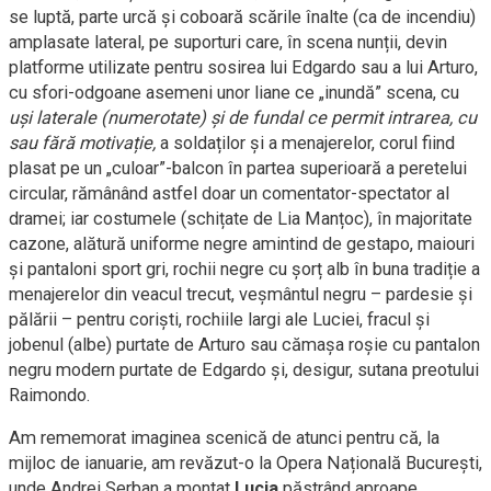
se luptă, parte urcă și coboară scările înalte (ca de incendiu)
amplasate lateral, pe suporturi care, în scena nunții, devin
platforme utilizate pentru sosirea lui Edgardo sau a lui Arturo,
cu sfori-odgoane asemeni unor liane ce „inundă” scena, cu
uși laterale (numerotate) și de fundal ce permit intrarea, cu
sau fără motivație,
a soldaților și a menajerelor, corul fiind
plasat pe un „culoar”-balcon în partea superioară a peretelui
circular, rămânând astfel doar un comentator-spectator al
dramei; iar costumele (schițate de Lia Manțoc), în majoritate
cazone, alătură uniforme negre amintind de gestapo, maiouri
și pantaloni sport gri, rochii negre cu șorț alb în buna tradiție a
menajerelor din veacul trecut, veșmântul negru – pardesie și
pălării – pentru coriști, rochiile largi ale Luciei, fracul și
jobenul (albe) purtate de Arturo sau cămașa roșie cu pantalon
negru modern purtate de Edgardo și, desigur, sutana preotului
Raimondo.
Am rememorat imaginea scenică de atunci pentru că, la
mijloc de ianuarie, am revăzut-o la Opera Națională București,
unde Andrei Șerban a montat
Lucia
păstrând aproape