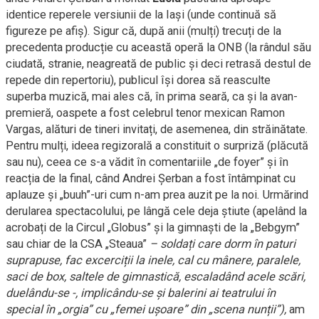
identice reperele versiunii de la Iași (unde continuă să
figureze pe afiș). Sigur că, după anii (mulți) trecuți de la
precedenta producție cu această operă la ONB (la rândul său
ciudată, stranie, neagreată de public și deci retrasă destul de
repede din repertoriu), publicul își dorea să reasculte
superba muzică, mai ales că, în prima seară, ca și la avan-
premieră, oaspete a fost celebrul tenor mexican Ramon
Vargas, alături de tineri invitați, de asemenea, din străinătate.
Pentru mulți, ideea regizorală a constituit o surpriză (plăcută
sau nu), ceea ce s-a vădit în comentariile „de foyer” și în
reacția de la final, când Andrei Șerban a fost întâmpinat cu
aplauze și „buuh”-uri cum n-am prea auzit pe la noi. Urmărind
derularea spectacolului, pe lângă cele deja știute (apelând la
acrobați de la Circul „Globus” și la gimnaști de la „Bebgym”
sau chiar de la CSA „Steaua”
– soldați care dorm în paturi
suprapuse, fac excerciții la inele, cal cu mânere, paralele,
saci de box, saltele de gimnastică, escaladând acele scări,
duelându-se -, implicându-se și balerini ai teatrului în
special în „orgia” cu „femei ușoare” din „scena nunții”),
am