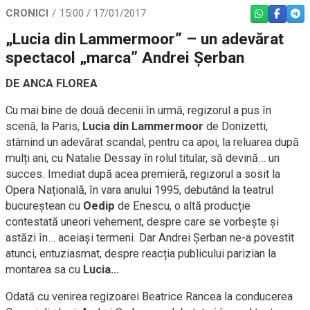
CRONICI
15:00 / 17/01/2017
WHATSAPP
FACEBO
TEL
„Lucia din Lammermoor” – un adevărat
spectacol „marca” Andrei Șerban
DE ANCA FLOREA
Cu mai bine de două decenii în urmă, regizorul a pus în
scenă, la Paris,
Lucia din Lammermoor
de Donizetti,
stârnind un adevărat scandal, pentru ca apoi, la reluarea după
mulți ani, cu Natalie Dessay în rolul titular, să devină… un
succes. Imediat după acea premieră, regizorul a sosit la
Opera Națională, în vara anului 1995, debutând la teatrul
bucureștean cu
Oedip
de Enescu, o altă producție
contestată uneori vehement, despre care se vorbește și
astăzi în… aceiași termeni. Dar Andrei Șerban ne-a povestit
atunci, entuziasmat, despre reacția publicului parizian la
montarea sa cu
Lucia…
Odată cu venirea regizoarei Beatrice Rancea la conducerea